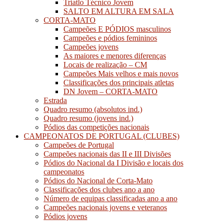
Triatlo Técnico Jovem
SALTO EM ALTURA EM SALA
CORTA-MATO
Campeões E PÓDIOS masculinos
Campeões e pódios femininos
Campeões jovens
As maiores e menores diferenças
Locais de realização – CM
Campeões Mais velhos e mais novos
Classificações dos principais atletas
DN Jovem – CORTA-MATO
Estrada
Quadro resumo (absolutos ind.)
Quadro resumo (jovens ind.)
Pódios das competições nacionais
CAMPEONATOS DE PORTUGAL (CLUBES)
Campeões de Portugal
Campeões nacionais das II e III Divisões
Pódios do Nacional da I Divisão e locais dos
campeonatos
Pódios do Nacional de Corta-Mato
Classificações dos clubes ano a ano
Número de equipas classificadas ano a ano
Campeões nacionais jovens e veteranos
Pódios jovens