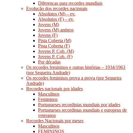
Diferenças para recordes mundiais
Evolução dos recordes nacionais
Absolutos (M) – ev.
Absolutos (F) – ev.
Jovens (M)
Jovens (M) antigos
Jovens (F)
Pista Coberta (M)
Pista Coberta (F)
Jovens P. Cob. (M)
Jovens P. Cob. (F)
Por décadas
Os recordes femininos e outras histórias – 1934/1963
(por Sequeira Andrade)
Os recordes femininos prova a prova (por Sequeira
Andrade)
Recordes nacionais por idades
Masculinos
Femininos
Portugueses recordistas mundiais por idades
Portugueses recordistas mundiais e europeus de
veteranos
Recordes Nacionais por meses
Masculinos
FEMININOS