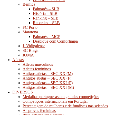
Benfica
Palmarés – SLB
História – SLB
Ranking – SLB
Recordes – SLB
FC Porto
Maratona
Palmarés – MCP
Despique com Conforlimpa
J. Vidigalense
SC Braga
JOMA
Atletas
Atletas masculinos
Atletas femininos
Antigos atletas – SEC XX (M)
Antigos atletas – SEC XX (F)
Antigos atletas – SEC XXI (F)
Antigos atletas – SEC XXI (M)
DIVERSOS
Medalhas portuguesas em grandes competições
Competições internacionais em Portugal
Percentagem de mulheres e de fundistas nas seleções
As provas femininas