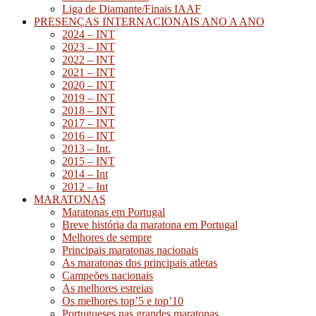
Liga de Diamante/Finais IAAF
PRESENÇAS INTERNACIONAIS ANO A ANO
2024 – INT
2023 – INT
2022 – INT
2021 – INT
2020 – INT
2019 – INT
2018 – INT
2017 – INT
2016 – INT
2013 – Int.
2015 – INT
2014 – Int
2012 – Int
MARATONAS
Maratonas em Portugal
Breve história da maratona em Portugal
Melhores de sempre
Principais maratonas nacionais
As maratonas dos principais atletas
Campeões nacionais
As melhores estreias
Os melhores top’5 e top’10
Portugueses nas grandes maratonas