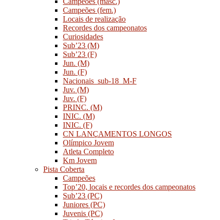
Campeões (masc.)
Campeões (fem.)
Locais de realização
Recordes dos campeonatos
Curiosidades
Sub’23 (M)
Sub’23 (F)
Jun. (M)
Jun. (F)
Nacionais_sub-18_M-F
Juv. (M)
Juv. (F)
PRINC. (M)
INIC. (M)
INIC. (F)
CN LANÇAMENTOS LONGOS
Olímpico Jovem
Atleta Completo
Km Jovem
Pista Coberta
Campeões
Top’20, locais e recordes dos campeonatos
Sub’23 (PC)
Juniores (PC)
Juvenis (PC)