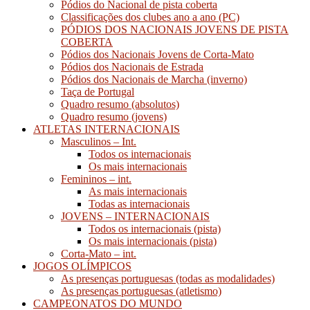
Pódios do Nacional de pista coberta
Classificações dos clubes ano a ano (PC)
PÓDIOS DOS NACIONAIS JOVENS DE PISTA
COBERTA
Pódios dos Nacionais Jovens de Corta-Mato
Pódios dos Nacionais de Estrada
Pódios dos Nacionais de Marcha (inverno)
Taça de Portugal
Quadro resumo (absolutos)
Quadro resumo (jovens)
ATLETAS INTERNACIONAIS
Masculinos – Int.
Todos os internacionais
Os mais internacionais
Femininos – int.
As mais internacionais
Todas as internacionais
JOVENS – INTERNACIONAIS
Todos os internacionais (pista)
Os mais internacionais (pista)
Corta-Mato – int.
JOGOS OLÍMPICOS
As presenças portuguesas (todas as modalidades)
As presenças portuguesas (atletismo)
CAMPEONATOS DO MUNDO