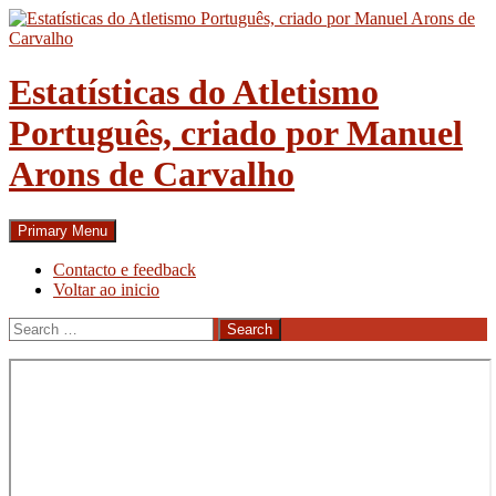
Skip
to
content
Estatísticas do Atletismo
Português, criado por Manuel
Arons de Carvalho
Search
Primary Menu
Contacto e feedback
Voltar ao inicio
Search
for: