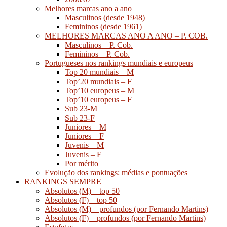
Melhores marcas ano a ano
Masculinos (desde 1948)
Femininos (desde 1961)
MELHORES MARCAS ANO A ANO – P. COB.
Masculinos – P. Cob.
Femininos – P. Cob.
Portugueses nos rankings mundiais e europeus
Top 20 mundiais – M
Top’20 mundiais – F
Top’10 europeus – M
Top’10 europeus – F
Sub 23-M
Sub 23-F
Juniores – M
Juniores – F
Juvenis – M
Juvenis – F
Por mérito
Evolução dos rankings: médias e pontuações
RANKINGS SEMPRE
Absolutos (M) – top 50
Absolutos (F) – top 50
Absolutos (M) – profundos (por Fernando Martins)
Absolutos (F) – profundos (por Fernando Martins)