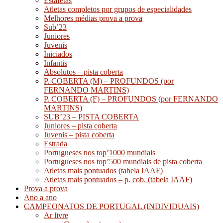
Estafetas
Atletas completos por grupos de especialidades
Melhores médias prova a prova
Sub’23
Juniores
Juvenis
Iniciados
Infantis
Absolutos – pista coberta
P. COBERTA (M) – PROFUNDOS (por
FERNANDO MARTINS)
P. COBERTA (F) – PROFUNDOS (por FERNANDO
MARTINS)
SUB’23 – PISTA COBERTA
Juniores – pista coberta
Juvenis – pista coberta
Estrada
Portugueses nos top’1000 mundiais
Portugueses nos top’500 mundiais de pista coberta
Atletas mais pontuados (tabela IAAF)
Atletas mais pontuados – p. cob. (tabela IAAF)
Prova a prova
Ano a ano
CAMPEONATOS DE PORTUGAL (INDIVIDUAIS)
Ar livre