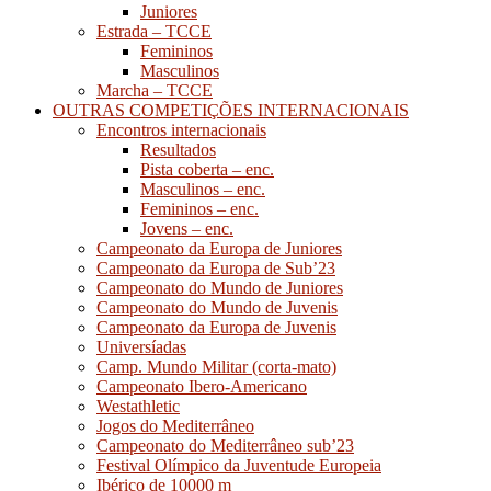
Juniores
Estrada – TCCE
Femininos
Masculinos
Marcha – TCCE
OUTRAS COMPETIÇÕES INTERNACIONAIS
Encontros internacionais
Resultados
Pista coberta – enc.
Masculinos – enc.
Femininos – enc.
Jovens – enc.
Campeonato da Europa de Juniores
Campeonato da Europa de Sub’23
Campeonato do Mundo de Juniores
Campeonato do Mundo de Juvenis
Campeonato da Europa de Juvenis
Universíadas
Camp. Mundo Militar (corta-mato)
Campeonato Ibero-Americano
Westathletic
Jogos do Mediterrâneo
Campeonato do Mediterrâneo sub’23
Festival Olímpico da Juventude Europeia
Ibérico de 10000 m