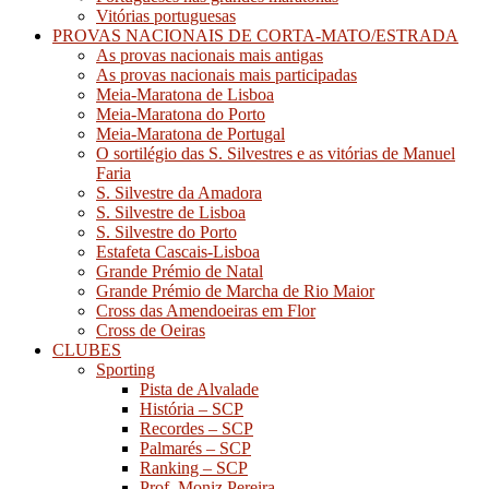
Vitórias portuguesas
PROVAS NACIONAIS DE CORTA-MATO/ESTRADA
As provas nacionais mais antigas
As provas nacionais mais participadas
Meia-Maratona de Lisboa
Meia-Maratona do Porto
Meia-Maratona de Portugal
O sortilégio das S. Silvestres e as vitórias de Manuel
Faria
S. Silvestre da Amadora
S. Silvestre de Lisboa
S. Silvestre do Porto
Estafeta Cascais-Lisboa
Grande Prémio de Natal
Grande Prémio de Marcha de Rio Maior
Cross das Amendoeiras em Flor
Cross de Oeiras
CLUBES
Sporting
Pista de Alvalade
História – SCP
Recordes – SCP
Palmarés – SCP
Ranking – SCP
Prof. Moniz Pereira