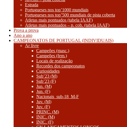
Estrada
Portugueses nos top’1000 mundiais
Portugueses nos top’500 mundiais de pista coberta
Atletas mais pontuados (tabela IAAF)
Atletas mais pontuados – p. cob. (tabela IAAF)
Prova a prova
Ano a ano
CAMPEONATOS DE PORTUGAL (INDIVIDUAIS)
Ar livre
Campeões (masc.)
Campeões (fem.)
Locais de realização
Recordes dos campeonatos
Curiosidades
Sub’23 (M)
Sub’23 (F)
Jun. (M)
Jun. (F)
Nacionais_sub-18_M-F
Juv. (M)
Juv. (F)
PRINC. (M)
INIC. (M)
INIC. (F)