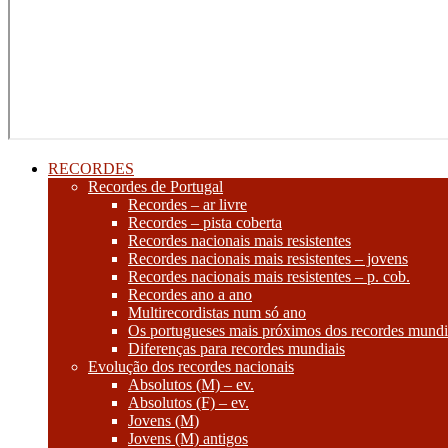
RECORDES
Recordes de Portugal
Recordes – ar livre
Recordes – pista coberta
Recordes nacionais mais resistentes
Recordes nacionais mais resistentes – jovens
Recordes nacionais mais resistentes – p. cob.
Recordes ano a ano
Multirecordistas num só ano
Os portugueses mais próximos dos recordes mundi
Diferenças para recordes mundiais
Evolução dos recordes nacionais
Absolutos (M) – ev.
Absolutos (F) – ev.
Jovens (M)
Jovens (M) antigos