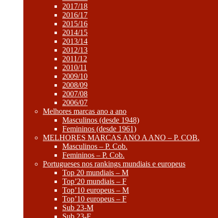
2017/18
2016/17
2015/16
2014/15
2013/14
2012/13
2011/12
2010/11
2009/10
2008/09
2007/08
2006/07
Melhores marcas ano a ano
Masculinos (desde 1948)
Femininos (desde 1961)
MELHORES MARCAS ANO A ANO – P. COB.
Masculinos – P. Cob.
Femininos – P. Cob.
Portugueses nos rankings mundiais e europeus
Top 20 mundiais – M
Top’20 mundiais – F
Top’10 europeus – M
Top’10 europeus – F
Sub 23-M
Sub 23-F