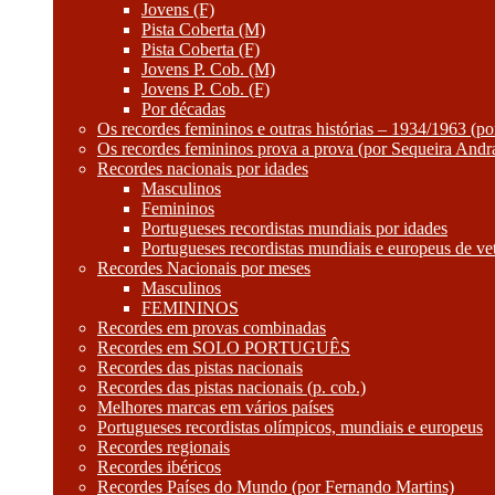
Jovens (F)
Pista Coberta (M)
Pista Coberta (F)
Jovens P. Cob. (M)
Jovens P. Cob. (F)
Por décadas
Os recordes femininos e outras histórias – 1934/1963 (p
Os recordes femininos prova a prova (por Sequeira Andr
Recordes nacionais por idades
Masculinos
Femininos
Portugueses recordistas mundiais por idades
Portugueses recordistas mundiais e europeus de ve
Recordes Nacionais por meses
Masculinos
FEMININOS
Recordes em provas combinadas
Recordes em SOLO PORTUGUÊS
Recordes das pistas nacionais
Recordes das pistas nacionais (p. cob.)
Melhores marcas em vários países
Portugueses recordistas olímpicos, mundiais e europeus
Recordes regionais
Recordes ibéricos
Recordes Países do Mundo (por Fernando Martins)