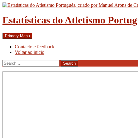
Skip
to
content
Estatísticas do Atletismo Portu
Search
Primary Menu
Contacto e feedback
Voltar ao inicio
Search
for: