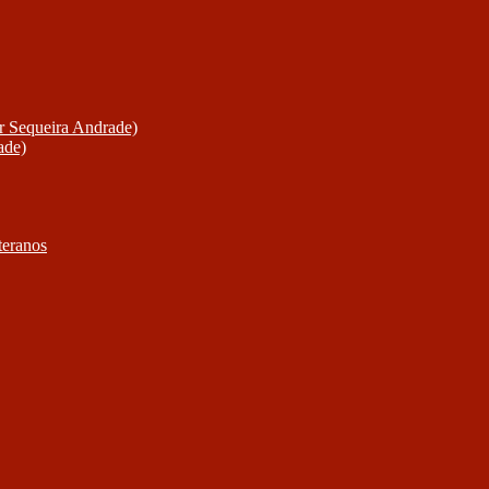
or Sequeira Andrade)
ade)
teranos