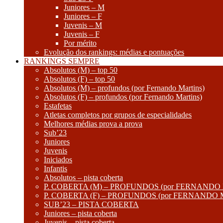
Juniores – M
Juniores – F
Juvenis – M
Juvenis – F
Por mérito
Evolução dos rankings: médias e pontuações
RANKINGS SEMPRE
Absolutos (M) – top 50
Absolutos (F) – top 50
Absolutos (M) – profundos (por Fernando Martins)
Absolutos (F) – profundos (por Fernando Martins)
Estafetas
Atletas completos por grupos de especialidades
Melhores médias prova a prova
Sub’23
Juniores
Juvenis
Iniciados
Infantis
Absolutos – pista coberta
P. COBERTA (M) – PROFUNDOS (por FERNANDO
P. COBERTA (F) – PROFUNDOS (por FERNANDO
SUB’23 – PISTA COBERTA
Juniores – pista coberta
Juvenis – pista coberta