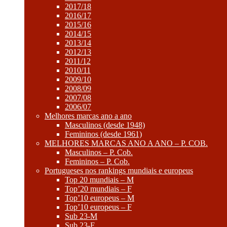
2017/18
2016/17
2015/16
2014/15
2013/14
2012/13
2011/12
2010/11
2009/10
2008/09
2007/08
2006/07
Melhores marcas ano a ano
Masculinos (desde 1948)
Femininos (desde 1961)
MELHORES MARCAS ANO A ANO – P. COB.
Masculinos – P. Cob.
Femininos – P. Cob.
Portugueses nos rankings mundiais e europeus
Top 20 mundiais – M
Top’20 mundiais – F
Top’10 europeus – M
Top’10 europeus – F
Sub 23-M
Sub 23-F