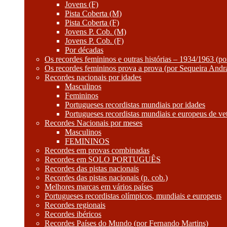
Jovens (F)
Pista Coberta (M)
Pista Coberta (F)
Jovens P. Cob. (M)
Jovens P. Cob. (F)
Por décadas
Os recordes femininos e outras histórias – 1934/1963 (p
Os recordes femininos prova a prova (por Sequeira Andr
Recordes nacionais por idades
Masculinos
Femininos
Portugueses recordistas mundiais por idades
Portugueses recordistas mundiais e europeus de ve
Recordes Nacionais por meses
Masculinos
FEMININOS
Recordes em provas combinadas
Recordes em SOLO PORTUGUÊS
Recordes das pistas nacionais
Recordes das pistas nacionais (p. cob.)
Melhores marcas em vários países
Portugueses recordistas olímpicos, mundiais e europeus
Recordes regionais
Recordes ibéricos
Recordes Países do Mundo (por Fernando Martins)