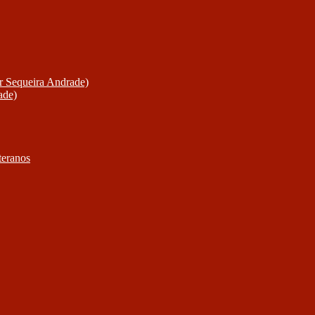
or Sequeira Andrade)
ade)
teranos