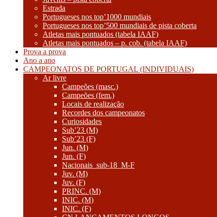
Estrada
Portugueses nos top’1000 mundiais
Portugueses nos top’500 mundiais de pista coberta
Atletas mais pontuados (tabela IAAF)
Atletas mais pontuados – p. cob. (tabela IAAF)
Prova a prova
Ano a ano
CAMPEONATOS DE PORTUGAL (INDIVIDUAIS)
Ar livre
Campeões (masc.)
Campeões (fem.)
Locais de realização
Recordes dos campeonatos
Curiosidades
Sub’23 (M)
Sub’23 (F)
Jun. (M)
Jun. (F)
Nacionais_sub-18_M-F
Juv. (M)
Juv. (F)
PRINC. (M)
INIC. (M)
INIC. (F)