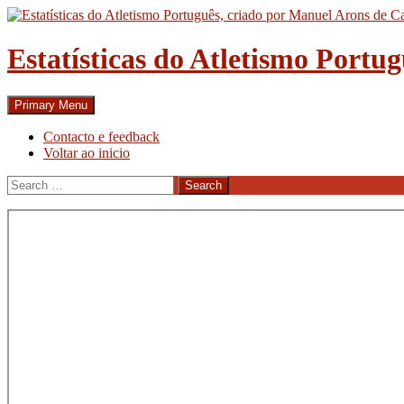
Skip
to
content
Estatísticas do Atletismo Portu
Search
Primary Menu
Contacto e feedback
Voltar ao inicio
Search
for: