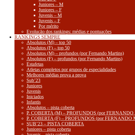
Juniores – M
Juniores – F
Juvenis – M
Juvenis – F
Por mérito
Evolução dos rankings: médias e pontuações
RANKINGS SEMPRE
Absolutos (M) – top 50
Absolutos (F) – top 50
Absolutos (M) – profundos (por Fernando Martins)
Absolutos (F) – profundos (por Fernando Martins)
Estafetas
Atletas completos por grupos de especialidades
Melhores médias prova a prova
Sub’23
Juniores
Juvenis
Iniciados
Infantis
Absolutos – pista coberta
P. COBERTA (M) – PROFUNDOS (por FERNANDO
P. COBERTA (F) – PROFUNDOS (por FERNANDO
SUB’23 – PISTA COBERTA
Juniores – pista coberta
Juvenis – pista coberta