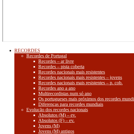
RECORDES
Recordes de Portugal
Recordes – ar livre
Recordes – pista coberta
Recordes nacionais mais resistentes
Recordes nacionais mais resistentes – jovens
Recordes nacionais mais resistentes – p. cob.
Recordes ano a ano
Multirecordistas num só ano
Os portugueses mais próximos dos recordes mundi
Diferenças para recordes mundiais
Evolução dos recordes nacionais
Absolutos (M) – ev.
Absolutos (F) – ev.
Jovens (M)
Jovens (M) antigos