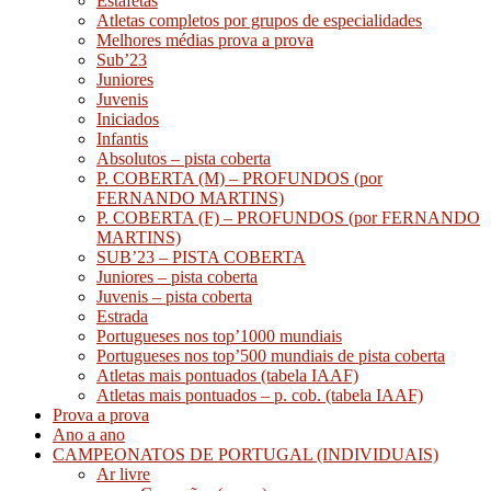
Estafetas
Atletas completos por grupos de especialidades
Melhores médias prova a prova
Sub’23
Juniores
Juvenis
Iniciados
Infantis
Absolutos – pista coberta
P. COBERTA (M) – PROFUNDOS (por
FERNANDO MARTINS)
P. COBERTA (F) – PROFUNDOS (por FERNANDO
MARTINS)
SUB’23 – PISTA COBERTA
Juniores – pista coberta
Juvenis – pista coberta
Estrada
Portugueses nos top’1000 mundiais
Portugueses nos top’500 mundiais de pista coberta
Atletas mais pontuados (tabela IAAF)
Atletas mais pontuados – p. cob. (tabela IAAF)
Prova a prova
Ano a ano
CAMPEONATOS DE PORTUGAL (INDIVIDUAIS)
Ar livre