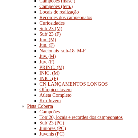
Campeões (masc.)
Campeões (fem.)
Locais de realização
Recordes dos campeonatos
Curiosidades
Sub’23 (M)
Sub’23 (F)
Jun. (M)
Jun. (F)
Nacionais_sub-18_M-F
Juv. (M)
Juv. (F)
PRINC. (M)
INIC. (M)
INIC. (F)
CN LANÇAMENTOS LONGOS
Olímpico Jovem
Atleta Completo
Km Jovem
Pista Coberta
Campeões
Top’20, locais e recordes dos campeonatos
Sub’23 (PC)
Juniores (PC)
Juvenis (PC)