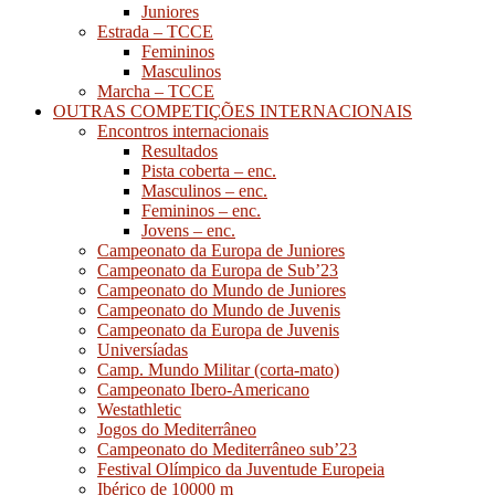
Juniores
Estrada – TCCE
Femininos
Masculinos
Marcha – TCCE
OUTRAS COMPETIÇÕES INTERNACIONAIS
Encontros internacionais
Resultados
Pista coberta – enc.
Masculinos – enc.
Femininos – enc.
Jovens – enc.
Campeonato da Europa de Juniores
Campeonato da Europa de Sub’23
Campeonato do Mundo de Juniores
Campeonato do Mundo de Juvenis
Campeonato da Europa de Juvenis
Universíadas
Camp. Mundo Militar (corta-mato)
Campeonato Ibero-Americano
Westathletic
Jogos do Mediterrâneo
Campeonato do Mediterrâneo sub’23
Festival Olímpico da Juventude Europeia
Ibérico de 10000 m