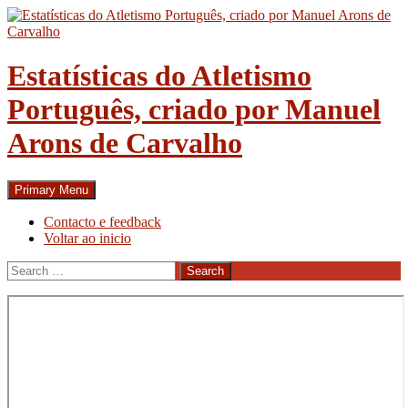
Skip
to
content
Estatísticas do Atletismo
Português, criado por Manuel
Arons de Carvalho
Search
Primary Menu
Contacto e feedback
Voltar ao inicio
Search
for: