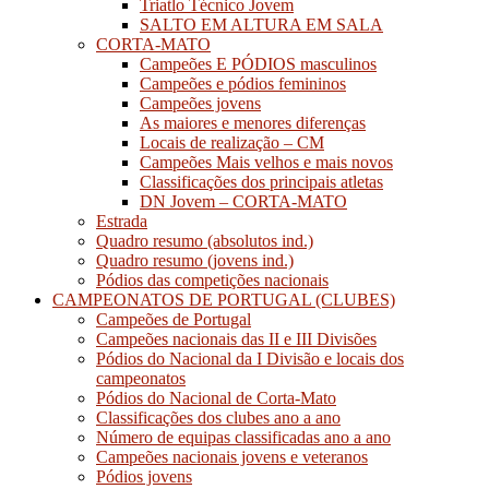
Triatlo Técnico Jovem
SALTO EM ALTURA EM SALA
CORTA-MATO
Campeões E PÓDIOS masculinos
Campeões e pódios femininos
Campeões jovens
As maiores e menores diferenças
Locais de realização – CM
Campeões Mais velhos e mais novos
Classificações dos principais atletas
DN Jovem – CORTA-MATO
Estrada
Quadro resumo (absolutos ind.)
Quadro resumo (jovens ind.)
Pódios das competições nacionais
CAMPEONATOS DE PORTUGAL (CLUBES)
Campeões de Portugal
Campeões nacionais das II e III Divisões
Pódios do Nacional da I Divisão e locais dos
campeonatos
Pódios do Nacional de Corta-Mato
Classificações dos clubes ano a ano
Número de equipas classificadas ano a ano
Campeões nacionais jovens e veteranos
Pódios jovens