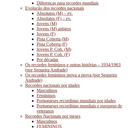
Diferenças para recordes mundiais
Evolução dos recordes nacionais
Absolutos (M) – ev.
Absolutos (F) – ev.
Jovens (M)
Jovens (M) antigos
Jovens (F)
Pista Coberta (M)
Pista Coberta (F)
Jovens P. Cob. (M)
Jovens P. Cob. (F)
Por décadas
Os recordes femininos e outras histórias – 1934/1963
(por Sequeira Andrade)
Os recordes femininos prova a prova (por Sequeira
Andrade)
Recordes nacionais por idades
Masculinos
Femininos
Portugueses recordistas mundiais por idades
Portugueses recordistas mundiais e europeus de
veteranos
Recordes Nacionais por meses
Masculinos
FEMININOS