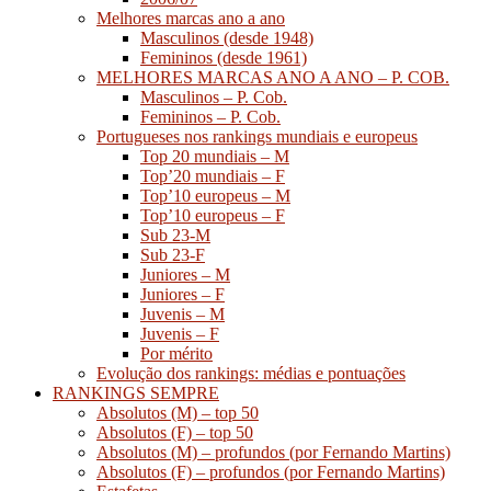
Melhores marcas ano a ano
Masculinos (desde 1948)
Femininos (desde 1961)
MELHORES MARCAS ANO A ANO – P. COB.
Masculinos – P. Cob.
Femininos – P. Cob.
Portugueses nos rankings mundiais e europeus
Top 20 mundiais – M
Top’20 mundiais – F
Top’10 europeus – M
Top’10 europeus – F
Sub 23-M
Sub 23-F
Juniores – M
Juniores – F
Juvenis – M
Juvenis – F
Por mérito
Evolução dos rankings: médias e pontuações
RANKINGS SEMPRE
Absolutos (M) – top 50
Absolutos (F) – top 50
Absolutos (M) – profundos (por Fernando Martins)
Absolutos (F) – profundos (por Fernando Martins)