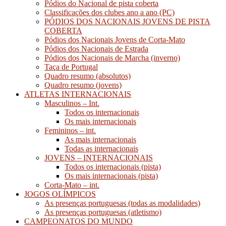
Pódios do Nacional de pista coberta
Classificações dos clubes ano a ano (PC)
PÓDIOS DOS NACIONAIS JOVENS DE PISTA
COBERTA
Pódios dos Nacionais Jovens de Corta-Mato
Pódios dos Nacionais de Estrada
Pódios dos Nacionais de Marcha (inverno)
Taça de Portugal
Quadro resumo (absolutos)
Quadro resumo (jovens)
ATLETAS INTERNACIONAIS
Masculinos – Int.
Todos os internacionais
Os mais internacionais
Femininos – int.
As mais internacionais
Todas as internacionais
JOVENS – INTERNACIONAIS
Todos os internacionais (pista)
Os mais internacionais (pista)
Corta-Mato – int.
JOGOS OLÍMPICOS
As presenças portuguesas (todas as modalidades)
As presenças portuguesas (atletismo)
CAMPEONATOS DO MUNDO