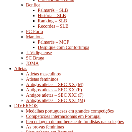
Benfica
Palmarés – SLB
História – SLB
Ranking – SLB
Recordes – SLB
FC Porto
Maratona
Palmarés – MCP
Despique com Conforlimpa
J. Vidigalense
SC Braga
JOMA
Atletas
Atletas masculinos
Atletas femininos
Antigos atletas – SEC XX (M)
Antigos atletas – SEC XX (F)
Antigos atletas – SEC XXI (F)
Antigos atletas – SEC XXI (M)
DIVERSOS
Medalhas portuguesas em grandes competições
Competições internacionais em Portugal
Percentagem de mulheres e de fundistas nas seleções
As provas femininas