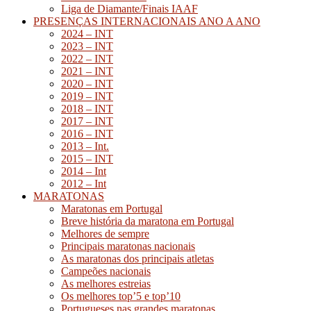
Liga de Diamante/Finais IAAF
PRESENÇAS INTERNACIONAIS ANO A ANO
2024 – INT
2023 – INT
2022 – INT
2021 – INT
2020 – INT
2019 – INT
2018 – INT
2017 – INT
2016 – INT
2013 – Int.
2015 – INT
2014 – Int
2012 – Int
MARATONAS
Maratonas em Portugal
Breve história da maratona em Portugal
Melhores de sempre
Principais maratonas nacionais
As maratonas dos principais atletas
Campeões nacionais
As melhores estreias
Os melhores top’5 e top’10
Portugueses nas grandes maratonas