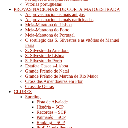
Vitórias portuguesas
PROVAS NACIONAIS DE CORTA-MATO/ESTRADA
As provas nacionais mais antigas
As provas nacionais mais participadas
Meia-Maratona de Lisboa
Meia-Maratona do Porto
Meia-Maratona de Portugal
O sortilégio das S. Silvestres e as vitórias de Manuel
Faria
S. Silvestre da Amadora
S. Silvestre de Lisboa
S. Silvestre do Porto
Estafeta Cascais-Lisboa
Grande Prémio de Natal
Grande Prémio de Marcha de Rio Maior
Cross das Amendoeiras em Flor
Cross de Oeiras
CLUBES
Sporting
Pista de Alvalade
História – SCP
Recordes – SCP
Palmarés – SCP
Ranking – SCP
Prof. Moniz Pereira