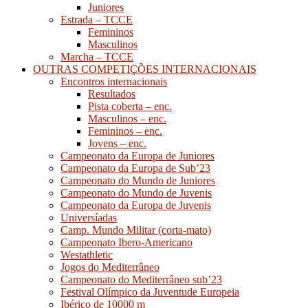
Juniores
Estrada – TCCE
Femininos
Masculinos
Marcha – TCCE
OUTRAS COMPETIÇÕES INTERNACIONAIS
Encontros internacionais
Resultados
Pista coberta – enc.
Masculinos – enc.
Femininos – enc.
Jovens – enc.
Campeonato da Europa de Juniores
Campeonato da Europa de Sub’23
Campeonato do Mundo de Juniores
Campeonato do Mundo de Juvenis
Campeonato da Europa de Juvenis
Universíadas
Camp. Mundo Militar (corta-mato)
Campeonato Ibero-Americano
Westathletic
Jogos do Mediterrâneo
Campeonato do Mediterrâneo sub’23
Festival Olímpico da Juventude Europeia
Ibérico de 10000 m