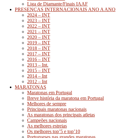
Liga de Diamante/Finais IAAF
PRESENÇAS INTERNACIONAIS ANO A ANO
2024 – INT
2023 – INT
2022 – INT
2021 – INT
2020 – INT
2019 – INT
2018 – INT
2017 – INT
2016 – INT
2013 – Int.
2015 – INT
2014 – Int
2012 – Int
MARATONAS
Maratonas em Portugal
Breve história da maratona em Portugal
Melhores de sempre
Principais maratonas nacionais
As maratonas dos principais atletas
Campeões nacionais
As melhores estreias
Os melhores top’5 e top’10
Portugueses nas grandes maratonas