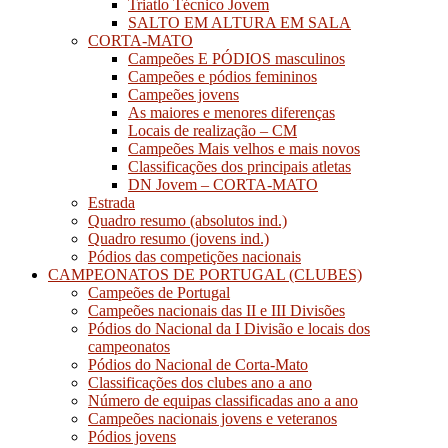
Triatlo Técnico Jovem
SALTO EM ALTURA EM SALA
CORTA-MATO
Campeões E PÓDIOS masculinos
Campeões e pódios femininos
Campeões jovens
As maiores e menores diferenças
Locais de realização – CM
Campeões Mais velhos e mais novos
Classificações dos principais atletas
DN Jovem – CORTA-MATO
Estrada
Quadro resumo (absolutos ind.)
Quadro resumo (jovens ind.)
Pódios das competições nacionais
CAMPEONATOS DE PORTUGAL (CLUBES)
Campeões de Portugal
Campeões nacionais das II e III Divisões
Pódios do Nacional da I Divisão e locais dos
campeonatos
Pódios do Nacional de Corta-Mato
Classificações dos clubes ano a ano
Número de equipas classificadas ano a ano
Campeões nacionais jovens e veteranos
Pódios jovens