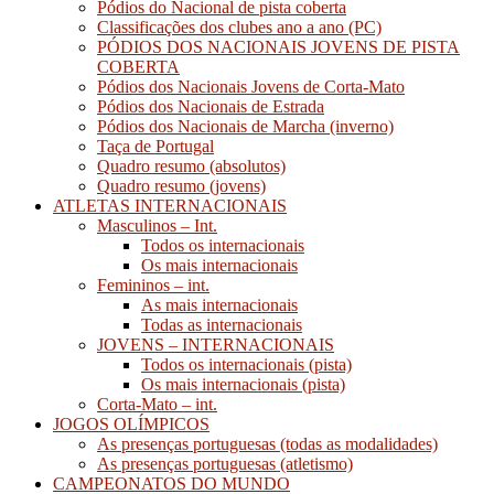
Pódios do Nacional de pista coberta
Classificações dos clubes ano a ano (PC)
PÓDIOS DOS NACIONAIS JOVENS DE PISTA
COBERTA
Pódios dos Nacionais Jovens de Corta-Mato
Pódios dos Nacionais de Estrada
Pódios dos Nacionais de Marcha (inverno)
Taça de Portugal
Quadro resumo (absolutos)
Quadro resumo (jovens)
ATLETAS INTERNACIONAIS
Masculinos – Int.
Todos os internacionais
Os mais internacionais
Femininos – int.
As mais internacionais
Todas as internacionais
JOVENS – INTERNACIONAIS
Todos os internacionais (pista)
Os mais internacionais (pista)
Corta-Mato – int.
JOGOS OLÍMPICOS
As presenças portuguesas (todas as modalidades)
As presenças portuguesas (atletismo)
CAMPEONATOS DO MUNDO