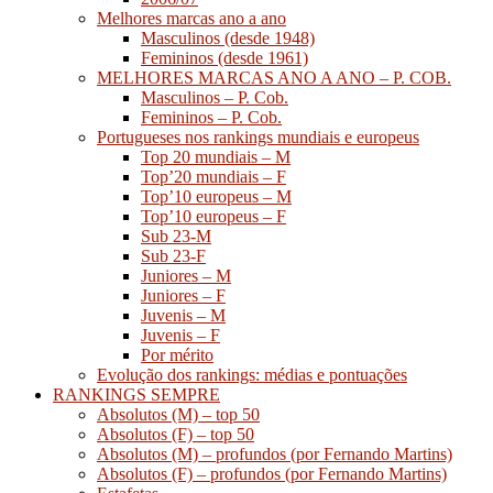
Melhores marcas ano a ano
Masculinos (desde 1948)
Femininos (desde 1961)
MELHORES MARCAS ANO A ANO – P. COB.
Masculinos – P. Cob.
Femininos – P. Cob.
Portugueses nos rankings mundiais e europeus
Top 20 mundiais – M
Top’20 mundiais – F
Top’10 europeus – M
Top’10 europeus – F
Sub 23-M
Sub 23-F
Juniores – M
Juniores – F
Juvenis – M
Juvenis – F
Por mérito
Evolução dos rankings: médias e pontuações
RANKINGS SEMPRE
Absolutos (M) – top 50
Absolutos (F) – top 50
Absolutos (M) – profundos (por Fernando Martins)
Absolutos (F) – profundos (por Fernando Martins)