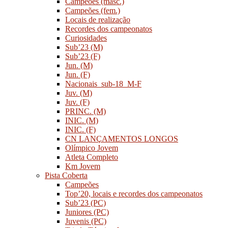
Campeões (masc.)
Campeões (fem.)
Locais de realização
Recordes dos campeonatos
Curiosidades
Sub’23 (M)
Sub’23 (F)
Jun. (M)
Jun. (F)
Nacionais_sub-18_M-F
Juv. (M)
Juv. (F)
PRINC. (M)
INIC. (M)
INIC. (F)
CN LANÇAMENTOS LONGOS
Olímpico Jovem
Atleta Completo
Km Jovem
Pista Coberta
Campeões
Top’20, locais e recordes dos campeonatos
Sub’23 (PC)
Juniores (PC)
Juvenis (PC)