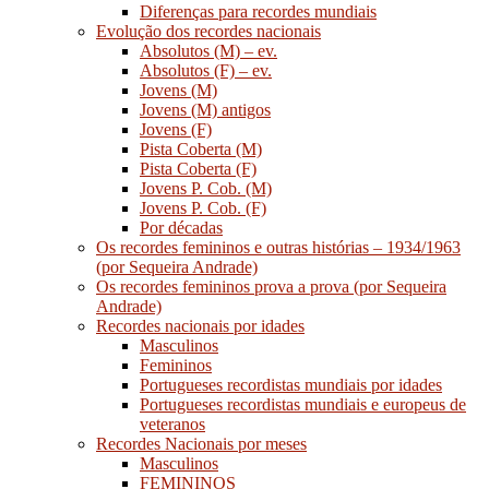
Diferenças para recordes mundiais
Evolução dos recordes nacionais
Absolutos (M) – ev.
Absolutos (F) – ev.
Jovens (M)
Jovens (M) antigos
Jovens (F)
Pista Coberta (M)
Pista Coberta (F)
Jovens P. Cob. (M)
Jovens P. Cob. (F)
Por décadas
Os recordes femininos e outras histórias – 1934/1963
(por Sequeira Andrade)
Os recordes femininos prova a prova (por Sequeira
Andrade)
Recordes nacionais por idades
Masculinos
Femininos
Portugueses recordistas mundiais por idades
Portugueses recordistas mundiais e europeus de
veteranos
Recordes Nacionais por meses
Masculinos
FEMININOS