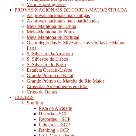
Vitórias portuguesas
PROVAS NACIONAIS DE CORTA-MATO/ESTRADA
As provas nacionais mais antigas
As provas nacionais mais participadas
Meia-Maratona de Lisboa
Meia-Maratona do Porto
Meia-Maratona de Portugal
O sortilégio das S. Silvestres e as vitórias de Manuel
Faria
S. Silvestre da Amadora
S. Silvestre de Lisboa
S. Silvestre do Porto
Estafeta Cascais-Lisboa
Grande Prémio de Natal
Grande Prémio de Marcha de Rio Maior
Cross das Amendoeiras em Flor
Cross de Oeiras
CLUBES
Sporting
Pista de Alvalade
História – SCP
Recordes – SCP
Palmarés – SCP
Ranking – SCP
Prof. Moniz Pereira