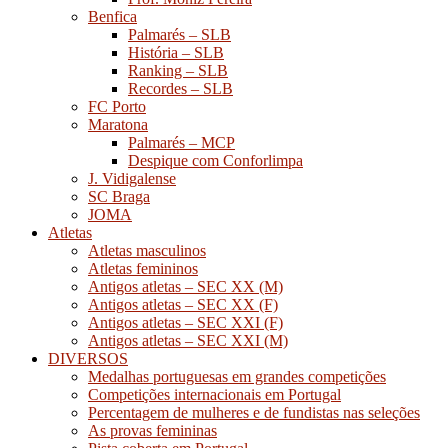
Benfica
Palmarés – SLB
História – SLB
Ranking – SLB
Recordes – SLB
FC Porto
Maratona
Palmarés – MCP
Despique com Conforlimpa
J. Vidigalense
SC Braga
JOMA
Atletas
Atletas masculinos
Atletas femininos
Antigos atletas – SEC XX (M)
Antigos atletas – SEC XX (F)
Antigos atletas – SEC XXI (F)
Antigos atletas – SEC XXI (M)
DIVERSOS
Medalhas portuguesas em grandes competições
Competições internacionais em Portugal
Percentagem de mulheres e de fundistas nas seleções
As provas femininas