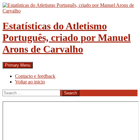
Skip
to
content
Estatísticas do Atletismo
Português, criado por Manuel
Arons de Carvalho
Search
Primary Menu
Contacto e feedback
Voltar ao inicio
Search
for: