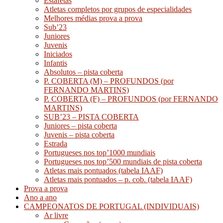
Estafetas
Atletas completos por grupos de especialidades
Melhores médias prova a prova
Sub’23
Juniores
Juvenis
Iniciados
Infantis
Absolutos – pista coberta
P. COBERTA (M) – PROFUNDOS (por
FERNANDO MARTINS)
P. COBERTA (F) – PROFUNDOS (por FERNANDO
MARTINS)
SUB’23 – PISTA COBERTA
Juniores – pista coberta
Juvenis – pista coberta
Estrada
Portugueses nos top’1000 mundiais
Portugueses nos top’500 mundiais de pista coberta
Atletas mais pontuados (tabela IAAF)
Atletas mais pontuados – p. cob. (tabela IAAF)
Prova a prova
Ano a ano
CAMPEONATOS DE PORTUGAL (INDIVIDUAIS)
Ar livre