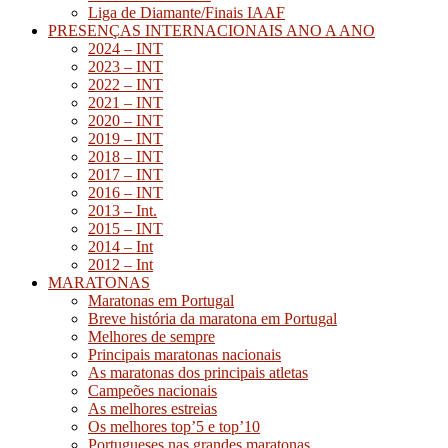
Liga de Diamante/Finais IAAF
PRESENÇAS INTERNACIONAIS ANO A ANO
2024 – INT
2023 – INT
2022 – INT
2021 – INT
2020 – INT
2019 – INT
2018 – INT
2017 – INT
2016 – INT
2013 – Int.
2015 – INT
2014 – Int
2012 – Int
MARATONAS
Maratonas em Portugal
Breve história da maratona em Portugal
Melhores de sempre
Principais maratonas nacionais
As maratonas dos principais atletas
Campeões nacionais
As melhores estreias
Os melhores top’5 e top’10
Portugueses nas grandes maratonas