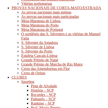
Vitórias portuguesas
PROVAS NACIONAIS DE CORTA-MATO/ESTRADA
As provas nacionais mais antigas
As provas nacionais mais participadas
Meia-Maratona de Lisboa
Meia-Maratona do Porto
Meia-Maratona de Portugal
O sortilégio das S. Silvestres e as vitórias de Manuel
Faria
S. Silvestre da Amadora
S. Silvestre de Lisboa
S. Silvestre do Porto
Estafeta Cascais-Lisboa
Grande Prémio de Natal
Grande Prémio de Marcha de Rio Maior
Cross das Amendoeiras em Flor
Cross de Oeiras
CLUBES
Sporting
Pista de Alvalade
História – SCP
Recordes – SCP
Palmarés – SCP
Ranking – SCP
Prof. Moniz Pereira