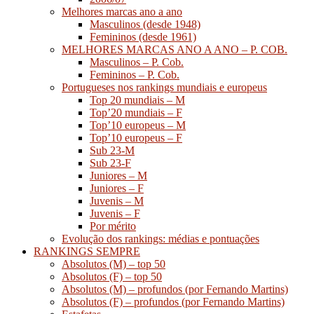
Melhores marcas ano a ano
Masculinos (desde 1948)
Femininos (desde 1961)
MELHORES MARCAS ANO A ANO – P. COB.
Masculinos – P. Cob.
Femininos – P. Cob.
Portugueses nos rankings mundiais e europeus
Top 20 mundiais – M
Top’20 mundiais – F
Top’10 europeus – M
Top’10 europeus – F
Sub 23-M
Sub 23-F
Juniores – M
Juniores – F
Juvenis – M
Juvenis – F
Por mérito
Evolução dos rankings: médias e pontuações
RANKINGS SEMPRE
Absolutos (M) – top 50
Absolutos (F) – top 50
Absolutos (M) – profundos (por Fernando Martins)
Absolutos (F) – profundos (por Fernando Martins)