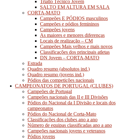
Triatlo Técnico Jovem
SALTO EM ALTURA EM SALA
CORTA-MATO
Campeões E PÓDIOS masculinos
Campeões e pódios femininos
Campeões jovens
As maiores e menores diferenças
Locais de realização – CM
Campeões Mais velhos e mais novos
Classificações dos principais atletas
DN Jovem – CORTA-MATO
Estrada
Quadro resumo (absolutos ind.)
Quadro resumo (jovens ind.)
Pódios das competições nacionais
CAMPEONATOS DE PORTUGAL (CLUBES)
Campeões de Portugal
Campeões nacionais das II e III Divisões
Pódios do Nacional da I Divisão e locais dos
campeonatos
Pódios do Nacional de Corta-Mato
Classificações dos clubes ano a ano
Número de equipas classificadas ano a ano
Campeões nacionais jovens e veteranos
Pódios jovens