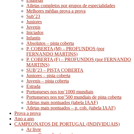
Estafetas
Atletas completos por grupos de especialidades
Melhores médias prova a prova
Sub’23
Juniores
Juvenis
Iniciados
Infantis
Absolutos – pista coberta
P. COBERTA (M) – PROFUNDOS (por
FERNANDO MARTINS)
P. COBERTA (F) – PROFUNDOS (por FERNANDO
MARTINS)
SUB’23 – PISTA COBERTA
Juniores – pista coberta
Juvenis – pista coberta
Estrada
Portugueses nos top’1000 mundiais
Portugueses nos top’500 mundiais de pista coberta
Atletas mais pontuados (tabela IAAF)
Atletas mais pontuados – p. cob. (tabela IAAF)
Prova a prova
Ano a ano
CAMPEONATOS DE PORTUGAL (INDIVIDUAIS)
Ar livre