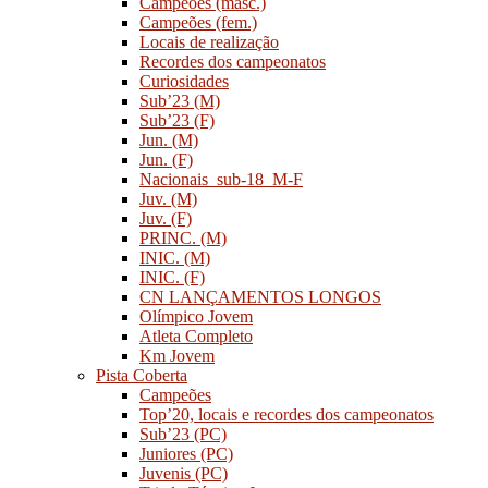
Campeões (masc.)
Campeões (fem.)
Locais de realização
Recordes dos campeonatos
Curiosidades
Sub’23 (M)
Sub’23 (F)
Jun. (M)
Jun. (F)
Nacionais_sub-18_M-F
Juv. (M)
Juv. (F)
PRINC. (M)
INIC. (M)
INIC. (F)
CN LANÇAMENTOS LONGOS
Olímpico Jovem
Atleta Completo
Km Jovem
Pista Coberta
Campeões
Top’20, locais e recordes dos campeonatos
Sub’23 (PC)
Juniores (PC)
Juvenis (PC)