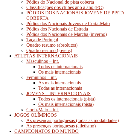
Pódios do Nacional de pista coberta
Classificações dos clubes ano a ano (PC)
PÓDIOS DOS NACIONAIS JOVENS DE PISTA
COBERTA
Pódios dos Nacionais Jovens de Corta-Mato
Pódios dos Nacionais de Estrada
Pódios dos Nacionais de Marcha (inverno)
Taça de Portugal
Quadro resumo (absolutos)
Quadro resumo (jovens)
ATLETAS INTERNACIONAIS
Masculinos – Int.
Todos os internacionais
Os mais internacionais
Femininos – int.
As mais internacionais
Todas as internacionais
JOVENS – INTERNACIONAIS
Todos os internacionais (pista)
Os mais internacionais (pista)
Corta-Mato – int.
JOGOS OLÍMPICOS
As presenças portuguesas (todas as modalidades)
As presenças portuguesas (atletismo)
CAMPEONATOS DO MUNDO