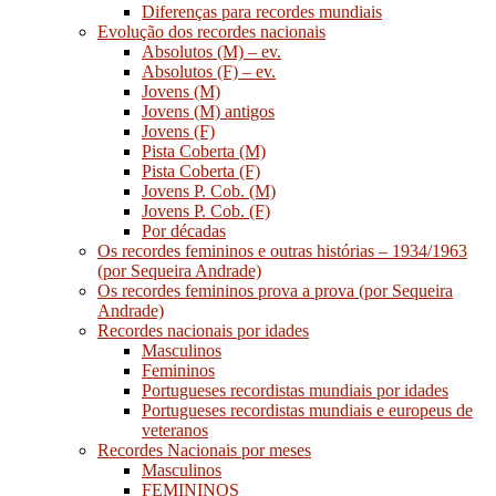
Diferenças para recordes mundiais
Evolução dos recordes nacionais
Absolutos (M) – ev.
Absolutos (F) – ev.
Jovens (M)
Jovens (M) antigos
Jovens (F)
Pista Coberta (M)
Pista Coberta (F)
Jovens P. Cob. (M)
Jovens P. Cob. (F)
Por décadas
Os recordes femininos e outras histórias – 1934/1963
(por Sequeira Andrade)
Os recordes femininos prova a prova (por Sequeira
Andrade)
Recordes nacionais por idades
Masculinos
Femininos
Portugueses recordistas mundiais por idades
Portugueses recordistas mundiais e europeus de
veteranos
Recordes Nacionais por meses
Masculinos
FEMININOS