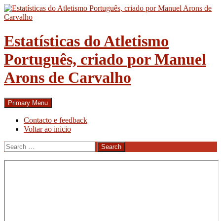
Skip
to
content
Estatísticas do Atletismo
Português, criado por Manuel
Arons de Carvalho
Search
Primary Menu
Contacto e feedback
Voltar ao inicio
Search
for: