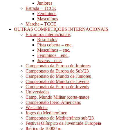
Juniores
Estrada – TCCE
Femininos
Masculinos
Marcha – TCCE
OUTRAS COMPETIÇÕES INTERNACIONAIS
Encontros internacionais
Resultados
Pista coberta – enc.
Masculinos – enc.
Femininos – enc.
Jovens – enc.
Campeonato da Europa de Juniores
Campeonato da Europa de Sub’23
Campeonato do Mundo de Juniores
Campeonato do Mundo de Juvenis
Campeonato da Europa de Juvenis
Universíadas
Camp. Mundo Militar (corta-mato)
Campeonato Ibero-Americano
Westathletic
Jogos do Mediterrâneo
Campeonato do Mediterrâneo sub’23
Festival Olímpico da Juventude Europeia
Ibérico de 10000 m