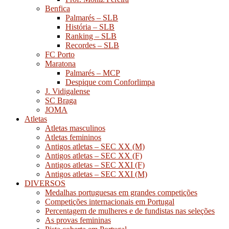
Benfica
Palmarés – SLB
História – SLB
Ranking – SLB
Recordes – SLB
FC Porto
Maratona
Palmarés – MCP
Despique com Conforlimpa
J. Vidigalense
SC Braga
JOMA
Atletas
Atletas masculinos
Atletas femininos
Antigos atletas – SEC XX (M)
Antigos atletas – SEC XX (F)
Antigos atletas – SEC XXI (F)
Antigos atletas – SEC XXI (M)
DIVERSOS
Medalhas portuguesas em grandes competições
Competições internacionais em Portugal
Percentagem de mulheres e de fundistas nas seleções
As provas femininas