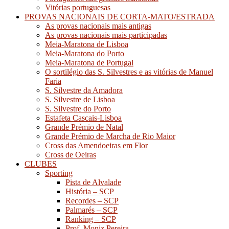
Vitórias portuguesas
PROVAS NACIONAIS DE CORTA-MATO/ESTRADA
As provas nacionais mais antigas
As provas nacionais mais participadas
Meia-Maratona de Lisboa
Meia-Maratona do Porto
Meia-Maratona de Portugal
O sortilégio das S. Silvestres e as vitórias de Manuel
Faria
S. Silvestre da Amadora
S. Silvestre de Lisboa
S. Silvestre do Porto
Estafeta Cascais-Lisboa
Grande Prémio de Natal
Grande Prémio de Marcha de Rio Maior
Cross das Amendoeiras em Flor
Cross de Oeiras
CLUBES
Sporting
Pista de Alvalade
História – SCP
Recordes – SCP
Palmarés – SCP
Ranking – SCP
Prof. Moniz Pereira