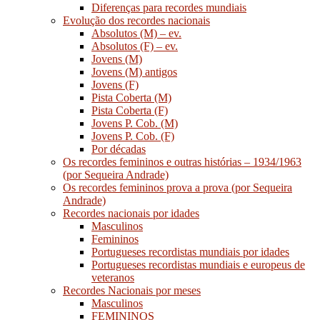
Diferenças para recordes mundiais
Evolução dos recordes nacionais
Absolutos (M) – ev.
Absolutos (F) – ev.
Jovens (M)
Jovens (M) antigos
Jovens (F)
Pista Coberta (M)
Pista Coberta (F)
Jovens P. Cob. (M)
Jovens P. Cob. (F)
Por décadas
Os recordes femininos e outras histórias – 1934/1963
(por Sequeira Andrade)
Os recordes femininos prova a prova (por Sequeira
Andrade)
Recordes nacionais por idades
Masculinos
Femininos
Portugueses recordistas mundiais por idades
Portugueses recordistas mundiais e europeus de
veteranos
Recordes Nacionais por meses
Masculinos
FEMININOS