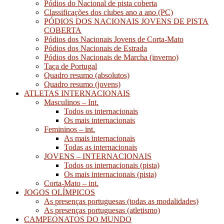
Pódios do Nacional de pista coberta
Classificações dos clubes ano a ano (PC)
PÓDIOS DOS NACIONAIS JOVENS DE PISTA
COBERTA
Pódios dos Nacionais Jovens de Corta-Mato
Pódios dos Nacionais de Estrada
Pódios dos Nacionais de Marcha (inverno)
Taça de Portugal
Quadro resumo (absolutos)
Quadro resumo (jovens)
ATLETAS INTERNACIONAIS
Masculinos – Int.
Todos os internacionais
Os mais internacionais
Femininos – int.
As mais internacionais
Todas as internacionais
JOVENS – INTERNACIONAIS
Todos os internacionais (pista)
Os mais internacionais (pista)
Corta-Mato – int.
JOGOS OLÍMPICOS
As presenças portuguesas (todas as modalidades)
As presenças portuguesas (atletismo)
CAMPEONATOS DO MUNDO