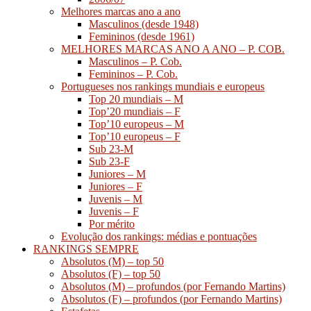
Melhores marcas ano a ano
Masculinos (desde 1948)
Femininos (desde 1961)
MELHORES MARCAS ANO A ANO – P. COB.
Masculinos – P. Cob.
Femininos – P. Cob.
Portugueses nos rankings mundiais e europeus
Top 20 mundiais – M
Top’20 mundiais – F
Top’10 europeus – M
Top’10 europeus – F
Sub 23-M
Sub 23-F
Juniores – M
Juniores – F
Juvenis – M
Juvenis – F
Por mérito
Evolução dos rankings: médias e pontuações
RANKINGS SEMPRE
Absolutos (M) – top 50
Absolutos (F) – top 50
Absolutos (M) – profundos (por Fernando Martins)
Absolutos (F) – profundos (por Fernando Martins)