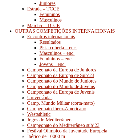
Juniores
Estrada – TCCE
Femininos
Masculinos
Marcha – TCCE
OUTRAS COMPETIÇÕES INTERNACIONAIS
Encontros internacionais
Resultados
Pista coberta – enc.
Masculinos – enc.
Femininos – enc.
Jovens – enc.
Campeonato da Europa de Juniores
Campeonato da Europa de Sub’23
Campeonato do Mundo de Juniores
Campeonato do Mundo de Juvenis
Campeonato da Europa de Juvenis
Universíadas
Camp. Mundo Militar (corta-mato)
Campeonato Ibero-Americano
Westathletic
Jogos do Mediterrâneo
Campeonato do Mediterrâneo sub’23
Festival Olímpico da Juventude Europeia
Ibérico de 10000 m