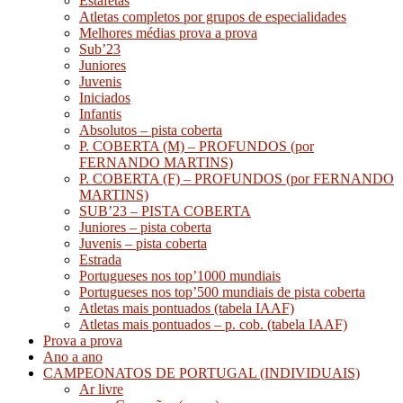
Estafetas
Atletas completos por grupos de especialidades
Melhores médias prova a prova
Sub’23
Juniores
Juvenis
Iniciados
Infantis
Absolutos – pista coberta
P. COBERTA (M) – PROFUNDOS (por
FERNANDO MARTINS)
P. COBERTA (F) – PROFUNDOS (por FERNANDO
MARTINS)
SUB’23 – PISTA COBERTA
Juniores – pista coberta
Juvenis – pista coberta
Estrada
Portugueses nos top’1000 mundiais
Portugueses nos top’500 mundiais de pista coberta
Atletas mais pontuados (tabela IAAF)
Atletas mais pontuados – p. cob. (tabela IAAF)
Prova a prova
Ano a ano
CAMPEONATOS DE PORTUGAL (INDIVIDUAIS)
Ar livre