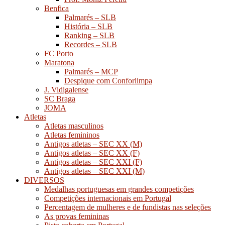
Benfica
Palmarés – SLB
História – SLB
Ranking – SLB
Recordes – SLB
FC Porto
Maratona
Palmarés – MCP
Despique com Conforlimpa
J. Vidigalense
SC Braga
JOMA
Atletas
Atletas masculinos
Atletas femininos
Antigos atletas – SEC XX (M)
Antigos atletas – SEC XX (F)
Antigos atletas – SEC XXI (F)
Antigos atletas – SEC XXI (M)
DIVERSOS
Medalhas portuguesas em grandes competições
Competições internacionais em Portugal
Percentagem de mulheres e de fundistas nas seleções
As provas femininas