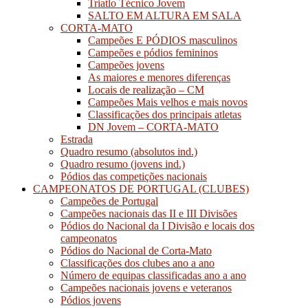
Triatlo Técnico Jovem
SALTO EM ALTURA EM SALA
CORTA-MATO
Campeões E PÓDIOS masculinos
Campeões e pódios femininos
Campeões jovens
As maiores e menores diferenças
Locais de realização – CM
Campeões Mais velhos e mais novos
Classificações dos principais atletas
DN Jovem – CORTA-MATO
Estrada
Quadro resumo (absolutos ind.)
Quadro resumo (jovens ind.)
Pódios das competições nacionais
CAMPEONATOS DE PORTUGAL (CLUBES)
Campeões de Portugal
Campeões nacionais das II e III Divisões
Pódios do Nacional da I Divisão e locais dos
campeonatos
Pódios do Nacional de Corta-Mato
Classificações dos clubes ano a ano
Número de equipas classificadas ano a ano
Campeões nacionais jovens e veteranos
Pódios jovens