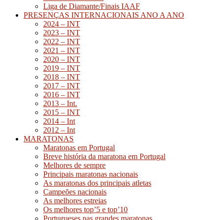
Liga de Diamante/Finais IAAF
PRESENÇAS INTERNACIONAIS ANO A ANO
2024 – INT
2023 – INT
2022 – INT
2021 – INT
2020 – INT
2019 – INT
2018 – INT
2017 – INT
2016 – INT
2013 – Int.
2015 – INT
2014 – Int
2012 – Int
MARATONAS
Maratonas em Portugal
Breve história da maratona em Portugal
Melhores de sempre
Principais maratonas nacionais
As maratonas dos principais atletas
Campeões nacionais
As melhores estreias
Os melhores top’5 e top’10
Portugueses nas grandes maratonas