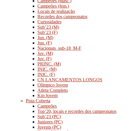
Campeões (masc.)
Campeões (fem.)
Locais de realização
Recordes dos campeonatos
Curiosidades
Sub’23 (M)
Sub’23 (F)
Jun. (M)
Jun. (F)
Nacionais_sub-18_M-F
Juv. (M)
Juv. (F)
PRINC. (M)
INIC. (M)
INIC. (F)
CN LANÇAMENTOS LONGOS
Olímpico Jovem
Atleta Completo
Km Jovem
Pista Coberta
Campeões
Top’20, locais e recordes dos campeonatos
Sub’23 (PC)
Juniores (PC)
Juvenis (PC)