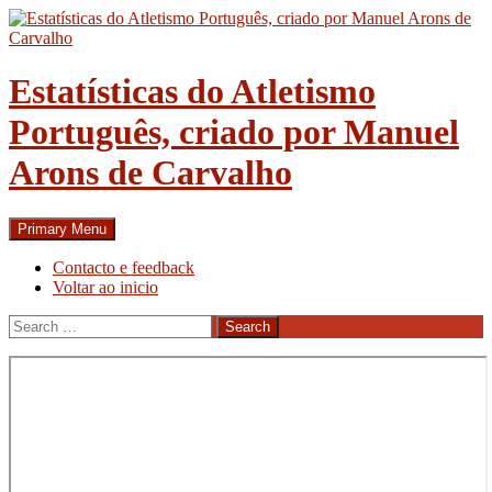
Skip
to
content
Estatísticas do Atletismo
Português, criado por Manuel
Arons de Carvalho
Search
Primary Menu
Contacto e feedback
Voltar ao inicio
Search
for: