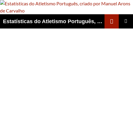
Skip
to
content
Search
Estatísticas do Atletismo Português, criado por Manuel Arons de Carvalho
PRIMAR
MENU