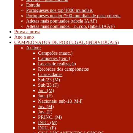
Estrada
Portugueses nos top’1000 mundiais
Portugueses nos top’500 mundiais de pista coberta
Atletas mais pontuados (tabela IAAF)
Atletas mais pontuados – p. cob. (tabela IAAF)
Prova a prova
Ano a ano
CAMPEONATOS DE PORTUGAL (INDIVIDUAIS)
Ar livre
Campeões (masc.)
Campeões (fem.)
Locais de realização
Recordes dos campeonatos
Curiosidades
Sub’23 (M)
Sub’23 (F)
Jun. (M)
Jun. (F)
Nacionais_sub-18_M-F
Juv. (M)
Juv. (F)
PRINC. (M)
INIC. (M)
INIC. (F)