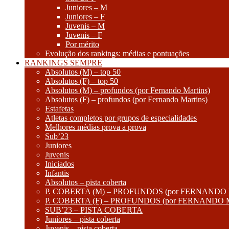
Juniores – M
Juniores – F
Juvenis – M
Juvenis – F
Por mérito
Evolução dos rankings: médias e pontuações
RANKINGS SEMPRE
Absolutos (M) – top 50
Absolutos (F) – top 50
Absolutos (M) – profundos (por Fernando Martins)
Absolutos (F) – profundos (por Fernando Martins)
Estafetas
Atletas completos por grupos de especialidades
Melhores médias prova a prova
Sub’23
Juniores
Juvenis
Iniciados
Infantis
Absolutos – pista coberta
P. COBERTA (M) – PROFUNDOS (por FERNANDO
P. COBERTA (F) – PROFUNDOS (por FERNANDO
SUB’23 – PISTA COBERTA
Juniores – pista coberta
Juvenis – pista coberta