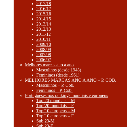
2017/18
2016/17
2015/16
2014/15
2013/14
2012/13
2011/12
2010/11
2009/10
2008/09
2007/08
2006/07
Melhores marcas ano a ano
Masculinos (desde 1948)
Femininos (desde 1961)
MELHORES MARCAS ANO A ANO – P. COB.
Masculinos – P. Cob.
Femininos – P. Cob.
Portugueses nos rankings mundiais e europeus
Top 20 mundiais – M
Top’20 mundiais – F
Top’10 europeus – M
Top’10 europeus – F
Sub 23-M
Sub 23-F