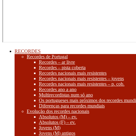
RECORDES
Recordes de Portugal
Recordes – ar livre
Recordes – pista coberta
Recordes nacionais mais resistentes
Recordes nacionais mais resistentes – jovens
Recordes nacionais mais resistentes – p. cob.
Recordes ano a ano
Multirecordistas num só ano
Os portugueses mais próximos dos recordes mundi
Diferenças para recordes mundiais
Evolução dos recordes nacionais
Absolutos (M) – ev.
Absolutos (F) – ev.
Jovens (M)
Jovens (M) antigos