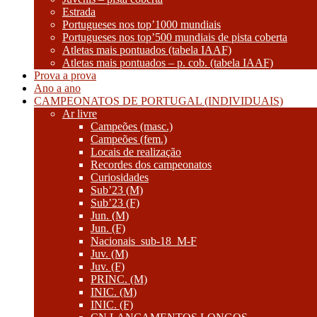
Estrada
Portugueses nos top’1000 mundiais
Portugueses nos top’500 mundiais de pista coberta
Atletas mais pontuados (tabela IAAF)
Atletas mais pontuados – p. cob. (tabela IAAF)
Prova a prova
Ano a ano
CAMPEONATOS DE PORTUGAL (INDIVIDUAIS)
Ar livre
Campeões (masc.)
Campeões (fem.)
Locais de realização
Recordes dos campeonatos
Curiosidades
Sub’23 (M)
Sub’23 (F)
Jun. (M)
Jun. (F)
Nacionais_sub-18_M-F
Juv. (M)
Juv. (F)
PRINC. (M)
INIC. (M)
INIC. (F)