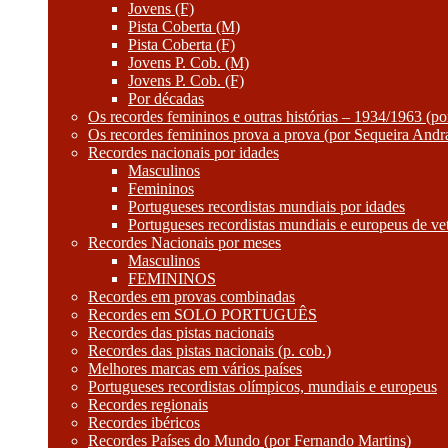
Jovens (F)
Pista Coberta (M)
Pista Coberta (F)
Jovens P. Cob. (M)
Jovens P. Cob. (F)
Por décadas
Os recordes femininos e outras histórias – 1934/1963 (p
Os recordes femininos prova a prova (por Sequeira Andr
Recordes nacionais por idades
Masculinos
Femininos
Portugueses recordistas mundiais por idades
Portugueses recordistas mundiais e europeus de ve
Recordes Nacionais por meses
Masculinos
FEMININOS
Recordes em provas combinadas
Recordes em SOLO PORTUGUÊS
Recordes das pistas nacionais
Recordes das pistas nacionais (p. cob.)
Melhores marcas em vários países
Portugueses recordistas olímpicos, mundiais e europeus
Recordes regionais
Recordes ibéricos
Recordes Países do Mundo (por Fernando Martins)