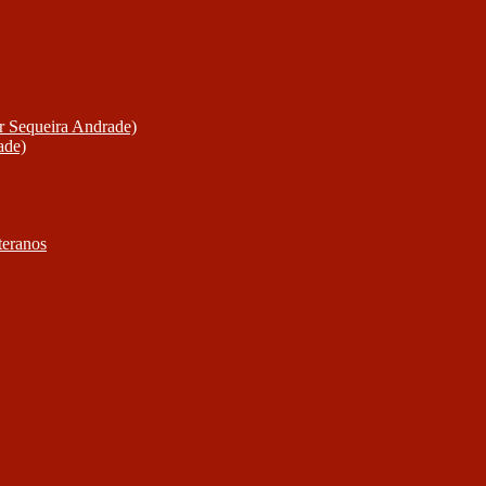
or Sequeira Andrade)
ade)
teranos