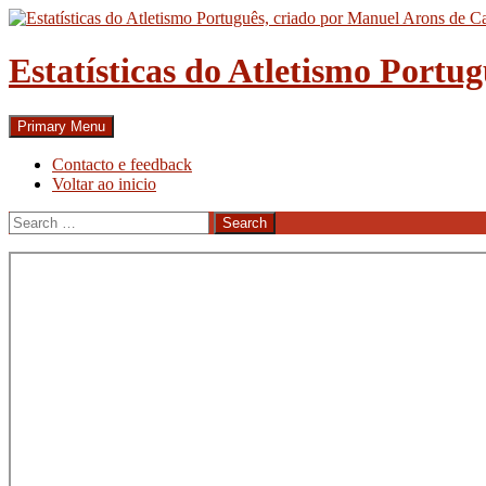
Skip
to
content
Estatísticas do Atletismo Portu
Search
Primary Menu
Contacto e feedback
Voltar ao inicio
Search
for: