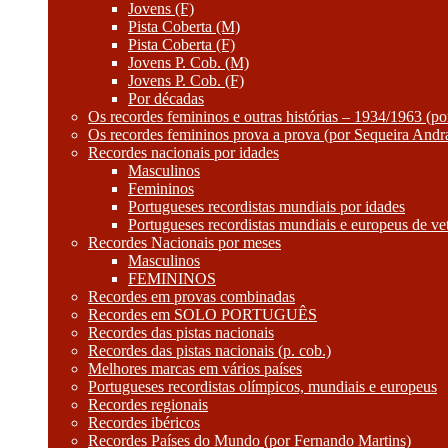
Jovens (F)
Pista Coberta (M)
Pista Coberta (F)
Jovens P. Cob. (M)
Jovens P. Cob. (F)
Por décadas
Os recordes femininos e outras histórias – 1934/1963 (p
Os recordes femininos prova a prova (por Sequeira Andr
Recordes nacionais por idades
Masculinos
Femininos
Portugueses recordistas mundiais por idades
Portugueses recordistas mundiais e europeus de ve
Recordes Nacionais por meses
Masculinos
FEMININOS
Recordes em provas combinadas
Recordes em SOLO PORTUGUÊS
Recordes das pistas nacionais
Recordes das pistas nacionais (p. cob.)
Melhores marcas em vários países
Portugueses recordistas olímpicos, mundiais e europeus
Recordes regionais
Recordes ibéricos
Recordes Países do Mundo (por Fernando Martins)