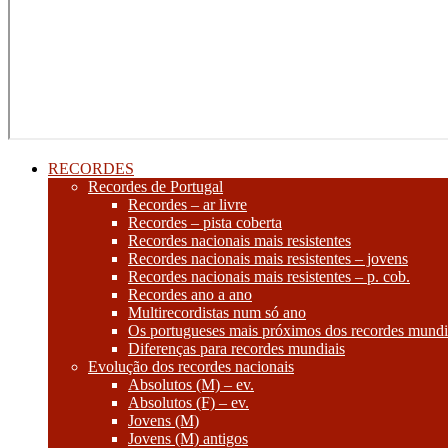
RECORDES
Recordes de Portugal
Recordes – ar livre
Recordes – pista coberta
Recordes nacionais mais resistentes
Recordes nacionais mais resistentes – jovens
Recordes nacionais mais resistentes – p. cob.
Recordes ano a ano
Multirecordistas num só ano
Os portugueses mais próximos dos recordes mundi
Diferenças para recordes mundiais
Evolução dos recordes nacionais
Absolutos (M) – ev.
Absolutos (F) – ev.
Jovens (M)
Jovens (M) antigos