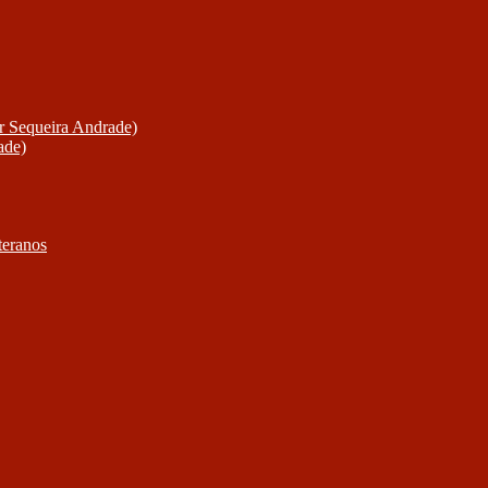
or Sequeira Andrade)
ade)
teranos