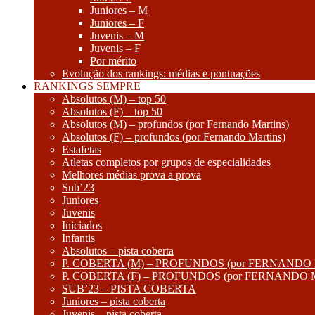
Juniores – M
Juniores – F
Juvenis – M
Juvenis – F
Por mérito
Evolução dos rankings: médias e pontuações
RANKINGS SEMPRE
Absolutos (M) – top 50
Absolutos (F) – top 50
Absolutos (M) – profundos (por Fernando Martins)
Absolutos (F) – profundos (por Fernando Martins)
Estafetas
Atletas completos por grupos de especialidades
Melhores médias prova a prova
Sub’23
Juniores
Juvenis
Iniciados
Infantis
Absolutos – pista coberta
P. COBERTA (M) – PROFUNDOS (por FERNANDO
P. COBERTA (F) – PROFUNDOS (por FERNANDO
SUB’23 – PISTA COBERTA
Juniores – pista coberta
Juvenis – pista coberta