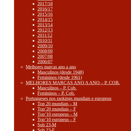
2017/18
2016/17
2015/16
2014/15
2013/14
2012/13
2011/12
2010/11
2009/10
2008/09
2007/08
2006/07
Melhores marcas ano a ano
Masculinos (desde 1948)
Femininos (desde 1961)
MELHORES MARCAS ANO A ANO – P. COB.
Masculinos – P. Cob.
Femininos – P. Cob.
Portugueses nos rankings mundiais e europeus
Top 20 mundiais – M
Top’20 mundiais – F
Top’10 europeus – M
Top’10 europeus – F
Sub 23-M
Sub 23-F