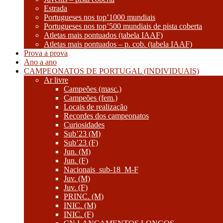
Estrada
Portugueses nos top’1000 mundiais
Portugueses nos top’500 mundiais de pista coberta
Atletas mais pontuados (tabela IAAF)
Atletas mais pontuados – p. cob. (tabela IAAF)
Prova a prova
Ano a ano
CAMPEONATOS DE PORTUGAL (INDIVIDUAIS)
Ar livre
Campeões (masc.)
Campeões (fem.)
Locais de realização
Recordes dos campeonatos
Curiosidades
Sub’23 (M)
Sub’23 (F)
Jun. (M)
Jun. (F)
Nacionais_sub-18_M-F
Juv. (M)
Juv. (F)
PRINC. (M)
INIC. (M)
INIC. (F)