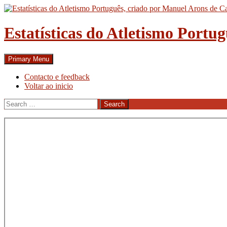
Skip
to
content
Estatísticas do Atletismo Portu
Search
Primary Menu
Contacto e feedback
Voltar ao inicio
Search
for: