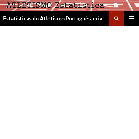
Skip
to
Search
Estatísticas do Atletismo Português, criado por Manuel Arons de Carvalho
content
PRIMAR
MENU