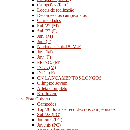
Campeões (fem.)
Locais de realização
Recordes dos campeonatos
Curiosidades
Sub’23 (M)
Sub’23 (F)
Jun. (M)
Jun. (F)
Nacionais_sub-18_M-F
Juv. (M)
Juv. (F)
PRINC. (M)
INIC. (M)
INIC. (F)
CN LANÇAMENTOS LONGOS
Olímpico Jovem
Atleta Completo
Km Jovem
Pista Coberta
Campeões
Top’20, locais e recordes dos campeonatos
Sub’23 (PC)
Juniores (PC)
Juvenis (PC)