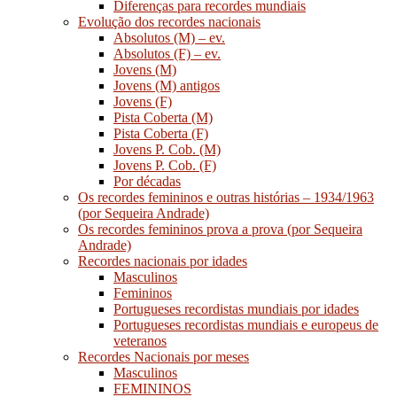
Diferenças para recordes mundiais
Evolução dos recordes nacionais
Absolutos (M) – ev.
Absolutos (F) – ev.
Jovens (M)
Jovens (M) antigos
Jovens (F)
Pista Coberta (M)
Pista Coberta (F)
Jovens P. Cob. (M)
Jovens P. Cob. (F)
Por décadas
Os recordes femininos e outras histórias – 1934/1963
(por Sequeira Andrade)
Os recordes femininos prova a prova (por Sequeira
Andrade)
Recordes nacionais por idades
Masculinos
Femininos
Portugueses recordistas mundiais por idades
Portugueses recordistas mundiais e europeus de
veteranos
Recordes Nacionais por meses
Masculinos
FEMININOS