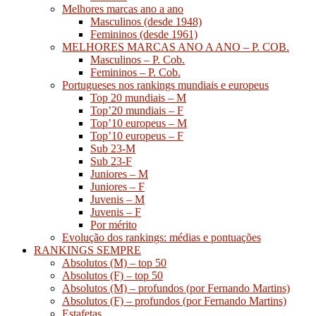
Melhores marcas ano a ano
Masculinos (desde 1948)
Femininos (desde 1961)
MELHORES MARCAS ANO A ANO – P. COB.
Masculinos – P. Cob.
Femininos – P. Cob.
Portugueses nos rankings mundiais e europeus
Top 20 mundiais – M
Top’20 mundiais – F
Top’10 europeus – M
Top’10 europeus – F
Sub 23-M
Sub 23-F
Juniores – M
Juniores – F
Juvenis – M
Juvenis – F
Por mérito
Evolução dos rankings: médias e pontuações
RANKINGS SEMPRE
Absolutos (M) – top 50
Absolutos (F) – top 50
Absolutos (M) – profundos (por Fernando Martins)
Absolutos (F) – profundos (por Fernando Martins)
Estafetas