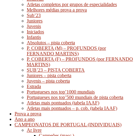
Atletas completos por grupos de especialidades
Melhores médias prova a prova
Sub’23
Juniores
Juvenis
Iniciados
Infantis
Absolutos – pista coberta
P. COBERTA (M) – PROFUNDOS (por
FERNANDO MARTINS)
P. COBERTA (F) – PROFUNDOS (por FERNANDO
MARTINS)
SUB’23 – PISTA COBERTA
Juniores – pista coberta
Juvenis – pista coberta
Estrada
Portugueses nos top’1000 mundiais
Portugueses nos top’500 mundiais de pista coberta
Atletas mais pontuados (tabela IAAF)
Atletas mais pontuados – p. cob. (tabela IAAF)
Prova a prova
Ano a ano
CAMPEONATOS DE PORTUGAL (INDIVIDUAIS)
Ar livre
Campeões (masc.)