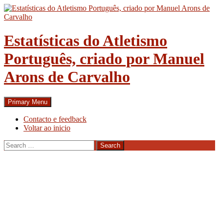
Skip
to
content
Estatísticas do Atletismo
Português, criado por Manuel
Arons de Carvalho
Search
Primary Menu
Contacto e feedback
Voltar ao inicio
Search
for: