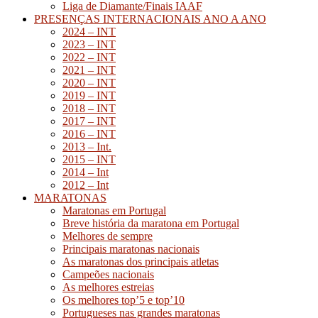
Liga de Diamante/Finais IAAF
PRESENÇAS INTERNACIONAIS ANO A ANO
2024 – INT
2023 – INT
2022 – INT
2021 – INT
2020 – INT
2019 – INT
2018 – INT
2017 – INT
2016 – INT
2013 – Int.
2015 – INT
2014 – Int
2012 – Int
MARATONAS
Maratonas em Portugal
Breve história da maratona em Portugal
Melhores de sempre
Principais maratonas nacionais
As maratonas dos principais atletas
Campeões nacionais
As melhores estreias
Os melhores top’5 e top’10
Portugueses nas grandes maratonas