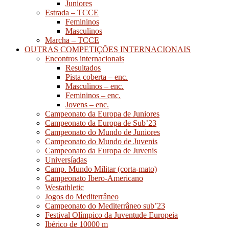
Juniores
Estrada – TCCE
Femininos
Masculinos
Marcha – TCCE
OUTRAS COMPETIÇÕES INTERNACIONAIS
Encontros internacionais
Resultados
Pista coberta – enc.
Masculinos – enc.
Femininos – enc.
Jovens – enc.
Campeonato da Europa de Juniores
Campeonato da Europa de Sub’23
Campeonato do Mundo de Juniores
Campeonato do Mundo de Juvenis
Campeonato da Europa de Juvenis
Universíadas
Camp. Mundo Militar (corta-mato)
Campeonato Ibero-Americano
Westathletic
Jogos do Mediterrâneo
Campeonato do Mediterrâneo sub’23
Festival Olímpico da Juventude Europeia
Ibérico de 10000 m