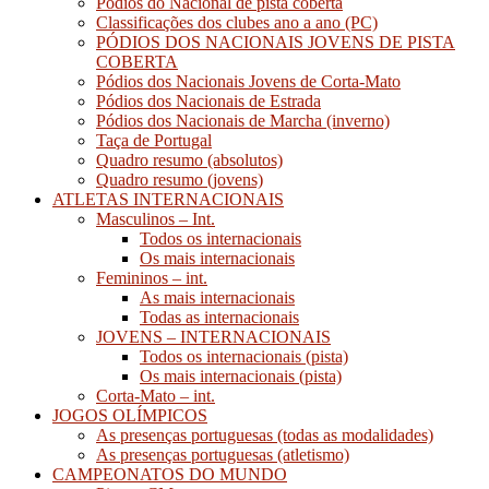
Pódios do Nacional de pista coberta
Classificações dos clubes ano a ano (PC)
PÓDIOS DOS NACIONAIS JOVENS DE PISTA
COBERTA
Pódios dos Nacionais Jovens de Corta-Mato
Pódios dos Nacionais de Estrada
Pódios dos Nacionais de Marcha (inverno)
Taça de Portugal
Quadro resumo (absolutos)
Quadro resumo (jovens)
ATLETAS INTERNACIONAIS
Masculinos – Int.
Todos os internacionais
Os mais internacionais
Femininos – int.
As mais internacionais
Todas as internacionais
JOVENS – INTERNACIONAIS
Todos os internacionais (pista)
Os mais internacionais (pista)
Corta-Mato – int.
JOGOS OLÍMPICOS
As presenças portuguesas (todas as modalidades)
As presenças portuguesas (atletismo)
CAMPEONATOS DO MUNDO