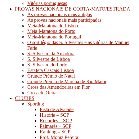
Vitórias portuguesas
PROVAS NACIONAIS DE CORTA-MATO/ESTRADA
As provas nacionais mais antigas
As provas nacionais mais participadas
Meia-Maratona de Lisboa
Meia-Maratona do Porto
Meia-Maratona de Portugal
O sortilégio das S. Silvestres e as vitórias de Manuel
Faria
S. Silvestre da Amadora
S. Silvestre de Lisboa
S. Silvestre do Porto
Estafeta Cascais-Lisboa
Grande Prémio de Natal
Grande Prémio de Marcha de Rio Maior
Cross das Amendoeiras em Flor
Cross de Oeiras
CLUBES
Sporting
Pista de Alvalade
História – SCP
Recordes – SCP
Palmarés – SCP
Ranking – SCP
Prof. Moniz Pereira