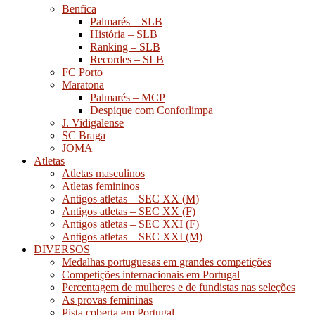
Benfica
Palmarés – SLB
História – SLB
Ranking – SLB
Recordes – SLB
FC Porto
Maratona
Palmarés – MCP
Despique com Conforlimpa
J. Vidigalense
SC Braga
JOMA
Atletas
Atletas masculinos
Atletas femininos
Antigos atletas – SEC XX (M)
Antigos atletas – SEC XX (F)
Antigos atletas – SEC XXI (F)
Antigos atletas – SEC XXI (M)
DIVERSOS
Medalhas portuguesas em grandes competições
Competições internacionais em Portugal
Percentagem de mulheres e de fundistas nas seleções
As provas femininas
Pista coberta em Portugal