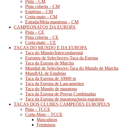
Pista – CM
Pista coberta – CM
Estafetas – CM
Corta-mato – CM
Estrada/Meia-maratona – CM
CAMPEONATOS DA EUROPA
Pista – CE
Pista coberta – CE
Corta-mato – CE
TAÇAS DO MUNDO E DA EUROPA
Taça do Mundo/Intercontinental
Europeu de Seleções/ex-Taça da Europa
Taça da Europa de Marcha
Mundial de Seleções/ex-Taça do Mundo de Marcha
MundIAL de Estafetas
Taça da Europa de 10000 m
Taça da Europa de Lançamentos
Taça do Mundo de maratona
Taça da Europa de Provas Combinadas
Taça da Europa de maratona/meia-maratona
TAÇAS DOS CLUBES CAMPEÕES EUROPEUS
Pista – TCCE
Corta-Mato – TCCE
Masculinos
Femininos