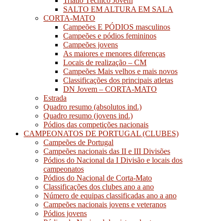
Triatlo Técnico Jovem
SALTO EM ALTURA EM SALA
CORTA-MATO
Campeões E PÓDIOS masculinos
Campeões e pódios femininos
Campeões jovens
As maiores e menores diferenças
Locais de realização – CM
Campeões Mais velhos e mais novos
Classificações dos principais atletas
DN Jovem – CORTA-MATO
Estrada
Quadro resumo (absolutos ind.)
Quadro resumo (jovens ind.)
Pódios das competições nacionais
CAMPEONATOS DE PORTUGAL (CLUBES)
Campeões de Portugal
Campeões nacionais das II e III Divisões
Pódios do Nacional da I Divisão e locais dos
campeonatos
Pódios do Nacional de Corta-Mato
Classificações dos clubes ano a ano
Número de equipas classificadas ano a ano
Campeões nacionais jovens e veteranos
Pódios jovens