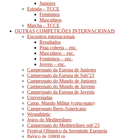
Juniores
Estrada – TCCE
Femininos
Masculinos
Marcha – TCCE
OUTRAS COMPETIÇÕES INTERNACIONAIS
Encontros internacionais
Resultados
Pista coberta – enc.
Masculinos – enc.
Femininos – enc.
Jovens – enc.
Campeonato da Europa de Juniores
Campeonato da Europa de Sub’23
Campeonato do Mundo de Juniores
Campeonato do Mundo de Juvenis
Campeonato da Europa de Juvenis
Universíadas
Camp. Mundo Militar (corta-mato)
Campeonato Ibero-Americano
Westathletic
Jogos do Mediterrâneo
Campeonato do Mediterrâneo sub’23
Festival Olímpico da Juventude Europeia
Ibérico de 10000 m