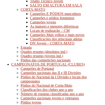
Triatlo Técnico Jovem
SALTO EM ALTURA EM SALA
CORTA-MATO
Campeões E PÓDIOS masculinos
Campeões e pódios femininos
Campeões jovens
As maiores e menores diferenças
Locais de realização – CM
Campeões Mais velhos e mais novos
Classificações dos principais atletas
DN Jovem – CORTA-MATO
Estrada
Quadro resumo (absolutos ind.)
Quadro resumo (jovens ind.)
Pódios das competições nacionais
CAMPEONATOS DE PORTUGAL (CLUBES)
Campeões de Portugal
Campeões nacionais das II e III Divisões
Pódios do Nacional da I Divisão e locais dos
campeonatos
Pódios do Nacional de Corta-Mato
Classificações dos clubes ano a ano
Número de equipas classificadas ano a ano
Campeões nacionais jovens e veteranos
Pódios jovens