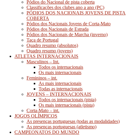
Pódios do Nacional de pista coberta
Classificações dos clubes ano a ano (PC)
PÓDIOS DOS NACIONAIS JOVENS DE PISTA
COBERTA
Pódios dos Nacionais Jovens de Corta-Mato
Pódios dos Nacionais de Estrada
Pódios dos Nacionais de Marcha (inverno)
Taça de Portugal
Quadro resumo (absolutos)
Quadro resumo (jovens)
ATLETAS INTERNACIONAIS
Masculinos – Int.
Todos os internacionais
Os mais internacionais
Femininos – int.
As mais internacionais
Todas as internacionais
JOVENS – INTERNACIONAIS
Todos os internacionais (pista)
Os mais internacionais (pista)
Corta-Mato – int.
JOGOS OLÍMPICOS
As presenças portuguesas (todas as modalidades)
As presenças portuguesas (atletismo)
CAMPEONATOS DO MUNDO