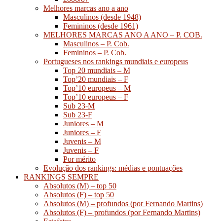
Melhores marcas ano a ano
Masculinos (desde 1948)
Femininos (desde 1961)
MELHORES MARCAS ANO A ANO – P. COB.
Masculinos – P. Cob.
Femininos – P. Cob.
Portugueses nos rankings mundiais e europeus
Top 20 mundiais – M
Top’20 mundiais – F
Top’10 europeus – M
Top’10 europeus – F
Sub 23-M
Sub 23-F
Juniores – M
Juniores – F
Juvenis – M
Juvenis – F
Por mérito
Evolução dos rankings: médias e pontuações
RANKINGS SEMPRE
Absolutos (M) – top 50
Absolutos (F) – top 50
Absolutos (M) – profundos (por Fernando Martins)
Absolutos (F) – profundos (por Fernando Martins)