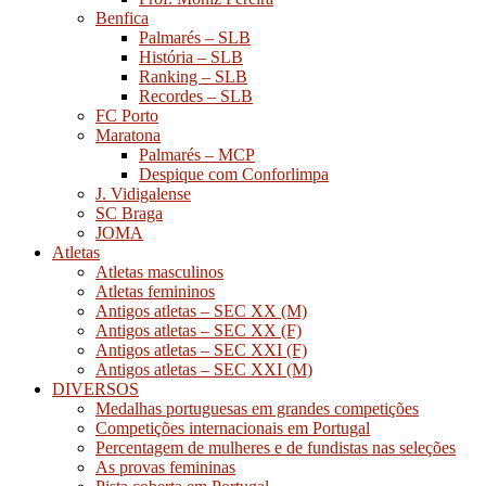
Benfica
Palmarés – SLB
História – SLB
Ranking – SLB
Recordes – SLB
FC Porto
Maratona
Palmarés – MCP
Despique com Conforlimpa
J. Vidigalense
SC Braga
JOMA
Atletas
Atletas masculinos
Atletas femininos
Antigos atletas – SEC XX (M)
Antigos atletas – SEC XX (F)
Antigos atletas – SEC XXI (F)
Antigos atletas – SEC XXI (M)
DIVERSOS
Medalhas portuguesas em grandes competições
Competições internacionais em Portugal
Percentagem de mulheres e de fundistas nas seleções
As provas femininas