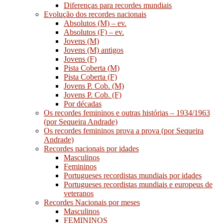
Diferenças para recordes mundiais
Evolução dos recordes nacionais
Absolutos (M) – ev.
Absolutos (F) – ev.
Jovens (M)
Jovens (M) antigos
Jovens (F)
Pista Coberta (M)
Pista Coberta (F)
Jovens P. Cob. (M)
Jovens P. Cob. (F)
Por décadas
Os recordes femininos e outras histórias – 1934/1963
(por Sequeira Andrade)
Os recordes femininos prova a prova (por Sequeira
Andrade)
Recordes nacionais por idades
Masculinos
Femininos
Portugueses recordistas mundiais por idades
Portugueses recordistas mundiais e europeus de
veteranos
Recordes Nacionais por meses
Masculinos
FEMININOS