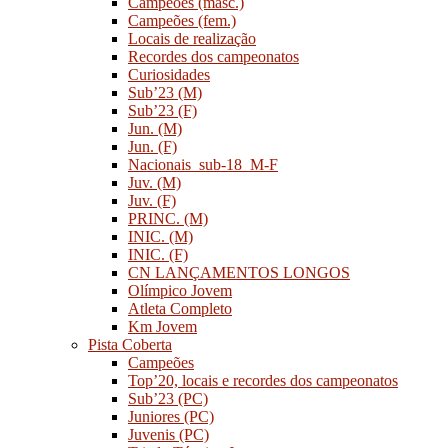
Campeões (masc.)
Campeões (fem.)
Locais de realização
Recordes dos campeonatos
Curiosidades
Sub’23 (M)
Sub’23 (F)
Jun. (M)
Jun. (F)
Nacionais_sub-18_M-F
Juv. (M)
Juv. (F)
PRINC. (M)
INIC. (M)
INIC. (F)
CN LANÇAMENTOS LONGOS
Olímpico Jovem
Atleta Completo
Km Jovem
Pista Coberta
Campeões
Top’20, locais e recordes dos campeonatos
Sub’23 (PC)
Juniores (PC)
Juvenis (PC)