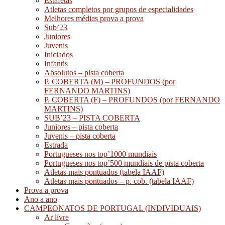
Estafetas
Atletas completos por grupos de especialidades
Melhores médias prova a prova
Sub’23
Juniores
Juvenis
Iniciados
Infantis
Absolutos – pista coberta
P. COBERTA (M) – PROFUNDOS (por
FERNANDO MARTINS)
P. COBERTA (F) – PROFUNDOS (por FERNANDO
MARTINS)
SUB’23 – PISTA COBERTA
Juniores – pista coberta
Juvenis – pista coberta
Estrada
Portugueses nos top’1000 mundiais
Portugueses nos top’500 mundiais de pista coberta
Atletas mais pontuados (tabela IAAF)
Atletas mais pontuados – p. cob. (tabela IAAF)
Prova a prova
Ano a ano
CAMPEONATOS DE PORTUGAL (INDIVIDUAIS)
Ar livre