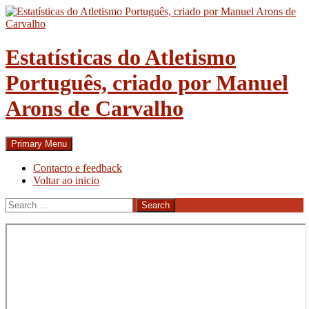
Skip
to
content
Estatísticas do Atletismo
Português, criado por Manuel
Arons de Carvalho
Search
Primary Menu
Contacto e feedback
Voltar ao inicio
Search
for: