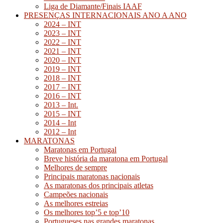
Liga de Diamante/Finais IAAF
PRESENÇAS INTERNACIONAIS ANO A ANO
2024 – INT
2023 – INT
2022 – INT
2021 – INT
2020 – INT
2019 – INT
2018 – INT
2017 – INT
2016 – INT
2013 – Int.
2015 – INT
2014 – Int
2012 – Int
MARATONAS
Maratonas em Portugal
Breve história da maratona em Portugal
Melhores de sempre
Principais maratonas nacionais
As maratonas dos principais atletas
Campeões nacionais
As melhores estreias
Os melhores top’5 e top’10
Portugueses nas grandes maratonas