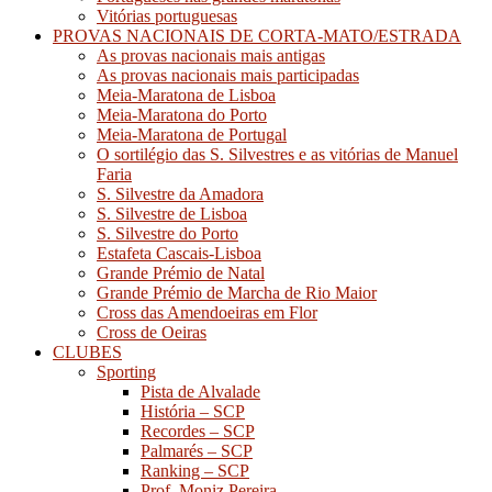
Vitórias portuguesas
PROVAS NACIONAIS DE CORTA-MATO/ESTRADA
As provas nacionais mais antigas
As provas nacionais mais participadas
Meia-Maratona de Lisboa
Meia-Maratona do Porto
Meia-Maratona de Portugal
O sortilégio das S. Silvestres e as vitórias de Manuel
Faria
S. Silvestre da Amadora
S. Silvestre de Lisboa
S. Silvestre do Porto
Estafeta Cascais-Lisboa
Grande Prémio de Natal
Grande Prémio de Marcha de Rio Maior
Cross das Amendoeiras em Flor
Cross de Oeiras
CLUBES
Sporting
Pista de Alvalade
História – SCP
Recordes – SCP
Palmarés – SCP
Ranking – SCP
Prof. Moniz Pereira