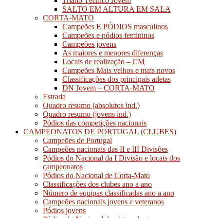
Triatlo Técnico Jovem
SALTO EM ALTURA EM SALA
CORTA-MATO
Campeões E PÓDIOS masculinos
Campeões e pódios femininos
Campeões jovens
As maiores e menores diferenças
Locais de realização – CM
Campeões Mais velhos e mais novos
Classificações dos principais atletas
DN Jovem – CORTA-MATO
Estrada
Quadro resumo (absolutos ind.)
Quadro resumo (jovens ind.)
Pódios das competições nacionais
CAMPEONATOS DE PORTUGAL (CLUBES)
Campeões de Portugal
Campeões nacionais das II e III Divisões
Pódios do Nacional da I Divisão e locais dos
campeonatos
Pódios do Nacional de Corta-Mato
Classificações dos clubes ano a ano
Número de equipas classificadas ano a ano
Campeões nacionais jovens e veteranos
Pódios jovens