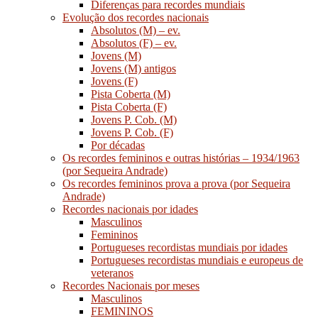
Diferenças para recordes mundiais
Evolução dos recordes nacionais
Absolutos (M) – ev.
Absolutos (F) – ev.
Jovens (M)
Jovens (M) antigos
Jovens (F)
Pista Coberta (M)
Pista Coberta (F)
Jovens P. Cob. (M)
Jovens P. Cob. (F)
Por décadas
Os recordes femininos e outras histórias – 1934/1963
(por Sequeira Andrade)
Os recordes femininos prova a prova (por Sequeira
Andrade)
Recordes nacionais por idades
Masculinos
Femininos
Portugueses recordistas mundiais por idades
Portugueses recordistas mundiais e europeus de
veteranos
Recordes Nacionais por meses
Masculinos
FEMININOS