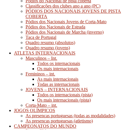
Pódios do Nacional de pista coberta
Classificações dos clubes ano a ano (PC)
PÓDIOS DOS NACIONAIS JOVENS DE PISTA
COBERTA
Pódios dos Nacionais Jovens de Corta-Mato
Pódios dos Nacionais de Estrada
Pódios dos Nacionais de Marcha (inverno)
Taça de Portugal
Quadro resumo (absolutos)
Quadro resumo (jovens)
ATLETAS INTERNACIONAIS
Masculinos – Int.
Todos os internacionais
Os mais internacionais
Femininos – int.
As mais internacionais
Todas as internacionais
JOVENS – INTERNACIONAIS
Todos os internacionais (pista)
Os mais internacionais (pista)
Corta-Mato – int.
JOGOS OLÍMPICOS
As presenças portuguesas (todas as modalidades)
As presenças portuguesas (atletismo)
CAMPEONATOS DO MUNDO