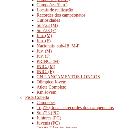
Campeões (fem.)
Locais de realização
Recordes dos campeonatos
Curiosidades
Sub’23 (M)
Sub’23 (F)
Jun. (M)
Jun. (F)
Nacionais_sub-18_M-F
Juv. (M)
Juv. (F)
PRINC. (M)
INIC. (M)
INIC. (F)
CN LANÇAMENTOS LONGOS
Olímpico Jovem
Atleta Completo
Km Jovem
Pista Coberta
Campeões
Top’20, locais e recordes dos campeonatos
Sub’23 (PC)
Juniores (PC)
Juvenis (PC)