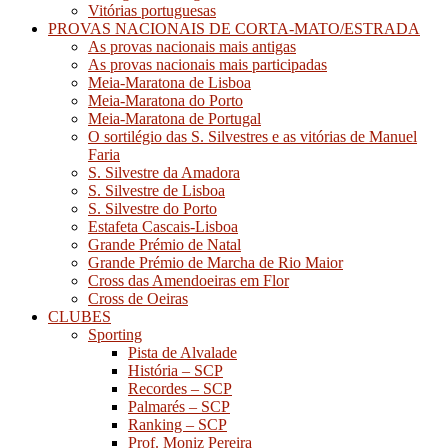
Vitórias portuguesas
PROVAS NACIONAIS DE CORTA-MATO/ESTRADA
As provas nacionais mais antigas
As provas nacionais mais participadas
Meia-Maratona de Lisboa
Meia-Maratona do Porto
Meia-Maratona de Portugal
O sortilégio das S. Silvestres e as vitórias de Manuel
Faria
S. Silvestre da Amadora
S. Silvestre de Lisboa
S. Silvestre do Porto
Estafeta Cascais-Lisboa
Grande Prémio de Natal
Grande Prémio de Marcha de Rio Maior
Cross das Amendoeiras em Flor
Cross de Oeiras
CLUBES
Sporting
Pista de Alvalade
História – SCP
Recordes – SCP
Palmarés – SCP
Ranking – SCP
Prof. Moniz Pereira