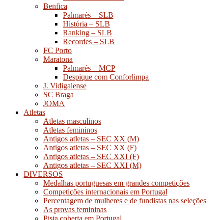
Benfica
Palmarés – SLB
História – SLB
Ranking – SLB
Recordes – SLB
FC Porto
Maratona
Palmarés – MCP
Despique com Conforlimpa
J. Vidigalense
SC Braga
JOMA
Atletas
Atletas masculinos
Atletas femininos
Antigos atletas – SEC XX (M)
Antigos atletas – SEC XX (F)
Antigos atletas – SEC XXI (F)
Antigos atletas – SEC XXI (M)
DIVERSOS
Medalhas portuguesas em grandes competições
Competições internacionais em Portugal
Percentagem de mulheres e de fundistas nas seleções
As provas femininas
Pista coberta em Portugal