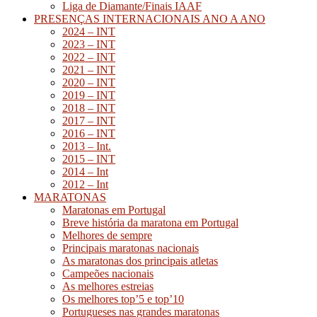
Liga de Diamante/Finais IAAF
PRESENÇAS INTERNACIONAIS ANO A ANO
2024 – INT
2023 – INT
2022 – INT
2021 – INT
2020 – INT
2019 – INT
2018 – INT
2017 – INT
2016 – INT
2013 – Int.
2015 – INT
2014 – Int
2012 – Int
MARATONAS
Maratonas em Portugal
Breve história da maratona em Portugal
Melhores de sempre
Principais maratonas nacionais
As maratonas dos principais atletas
Campeões nacionais
As melhores estreias
Os melhores top’5 e top’10
Portugueses nas grandes maratonas