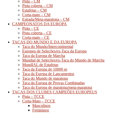
Pista – CM
Pista coberta – CM
Estafetas – CM
Corta-mato – CM
Estrada/Meia-maratona – CM
CAMPEONATOS DA EUROPA
Pista – CE
Pista coberta – CE
Corta-mato – CE
TAÇAS DO MUNDO E DA EUROPA
Taça do Mundo/Intercontinental
Europeu de Seleções/ex-Taça da Europa
Taça da Europa de Marcha
Mundial de Seleções/ex-Taça do Mundo de Marcha
MundIAL de Estafetas
Taça da Europa de 10000 m
Taça da Europa de Lançamentos
Taça do Mundo de maratona
Taça da Europa de Provas Combinadas
Taça da Europa de maratona/meia-maratona
TAÇAS DOS CLUBES CAMPEÕES EUROPEUS
Pista – TCCE
Corta-Mato – TCCE
Masculinos
Femininos