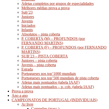
Atletas completos por grupos de especialidades
Melhores médias prova a prova
Sub’23
Juniores
Juvenis
Iniciados
Infantis
Absolutos – pista coberta
P. COBERTA (M) – PROFUNDOS (por
FERNANDO MARTINS)
P. COBERTA (F) – PROFUNDOS (por FERNANDO
MARTINS)
SUB’23 – PISTA COBERTA
Juniores – pista coberta
Juvenis – pista coberta
Estrada
Portugueses nos top’1000 mundiais
Portugueses nos top’500 mundiais de pista coberta
Atletas mais pontuados (tabela IAAF)
Atletas mais pontuados – p. cob. (tabela IAAF)
Prova a prova
Ano a ano
CAMPEONATOS DE PORTUGAL (INDIVIDUAIS)
Ar livre
Campeões (masc.)