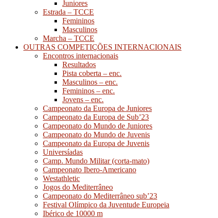
Juniores
Estrada – TCCE
Femininos
Masculinos
Marcha – TCCE
OUTRAS COMPETIÇÕES INTERNACIONAIS
Encontros internacionais
Resultados
Pista coberta – enc.
Masculinos – enc.
Femininos – enc.
Jovens – enc.
Campeonato da Europa de Juniores
Campeonato da Europa de Sub’23
Campeonato do Mundo de Juniores
Campeonato do Mundo de Juvenis
Campeonato da Europa de Juvenis
Universíadas
Camp. Mundo Militar (corta-mato)
Campeonato Ibero-Americano
Westathletic
Jogos do Mediterrâneo
Campeonato do Mediterrâneo sub’23
Festival Olímpico da Juventude Europeia
Ibérico de 10000 m