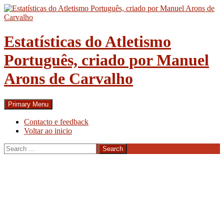
Skip
to
content
Estatísticas do Atletismo
Português, criado por Manuel
Arons de Carvalho
Search
Primary Menu
Contacto e feedback
Voltar ao inicio
Search
for: