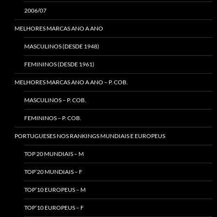
2006/07
MELHORES MARCAS ANO A ANO
MASCULINOS (DESDE 1948)
FEMININOS (DESDE 1961)
MELHORES MARCAS ANO A ANO – P. COB.
MASCULINOS – P. COB.
FEMININOS – P. COB.
PORTUGUESES NOS RANKINGS MUNDIAIS E EUROPEUS
TOP 20 MUNDIAIS – M
TOP’20 MUNDIAIS – F
TOP’10 EUROPEUS – M
TOP’10 EUROPEUS – F