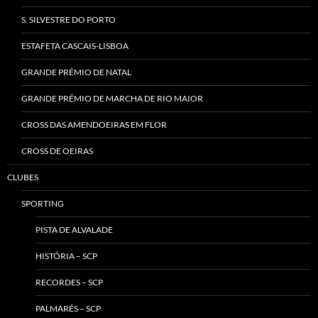
S. SILVESTRE DO PORTO
ESTAFETA CASCAIS-LISBOA
GRANDE PRÉMIO DE NATAL
GRANDE PRÉMIO DE MARCHA DE RIO MAIOR
CROSS DAS AMENDOEIRAS EM FLOR
CROSS DE OEIRAS
CLUBES
SPORTING
PISTA DE ALVALADE
HISTÓRIA – SCP
RECORDES – SCP
PALMARÉS – SCP