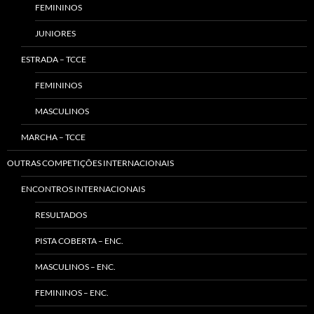
FEMININOS
JUNIORES
ESTRADA – TCCE
FEMININOS
MASCULINOS
MARCHA – TCCE
OUTRAS COMPETIÇÕES INTERNACIONAIS
ENCONTROS INTERNACIONAIS
RESULTADOS
PISTA COBERTA – ENC.
MASCULINOS – ENC.
FEMININOS – ENC.