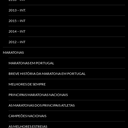
2013 – INT.
2015 – INT
2014 – INT
2012 – INT
MARATONAS
MARATONAS EM PORTUGAL
BREVE HISTÓRIA DA MARATONA EM PORTUGAL
MELHORES DE SEMPRE
PRINCIPAIS MARATONAS NACIONAIS
AS MARATONAS DOS PRINCIPAIS ATLETAS
CAMPEÕES NACIONAIS
AS MELHORES ESTREIAS