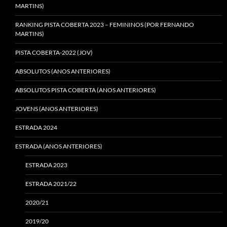
MARTINS)
RANKING PISTA COBERTA 2023 – FEMININOS (POR FERNANDO
MARTINS)
PISTA COBERTA-2022 (JOV)
ABSOLUTOS (ANOS ANTERIORES)
ABSOLUTOS PISTA COBERTA (ANOS ANTERIORES)
JOVENS (ANOS ANTERIORES)
ESTRADA 2024
ESTRADA (ANOS ANTERIORES)
ESTRADA 2023
ESTRADA 2021/22
2020/21
2019/20