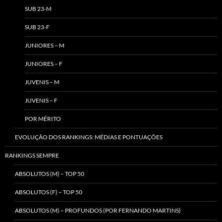
SUB 23-M
SUB 23-F
JUNIORES – M
JUNIORES – F
JUVENIS – M
JUVENIS – F
POR MÉRITO
EVOLUÇÃO DOS RANKINGS: MÉDIAS E PONTUAÇÕES
RANKINGS SEMPRE
ABSOLUTOS (M) – TOP 50
ABSOLUTOS (F) – TOP 50
ABSOLUTOS (M) – PROFUNDOS (POR FERNANDO MARTINS)