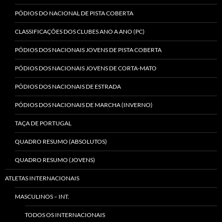
PÓDIOS DO NACIONAL DE PISTA COBERTA
CLASSIFICAÇÕES DOS CLUBES ANO A ANO (PC)
PÓDIOS DOS NACIONAIS JOVENS DE PISTA COBERTA
PÓDIOS DOS NACIONAIS JOVENS DE CORTA-MATO
PÓDIOS DOS NACIONAIS DE ESTRADA
PÓDIOS DOS NACIONAIS DE MARCHA (INVERNO)
TAÇA DE PORTUGAL
QUADRO RESUMO (ABSOLUTOS)
QUADRO RESUMO (JOVENS)
ATLETAS INTERNACIONAIS
MASCULINOS – INT.
TODOS OS INTERNACIONAIS