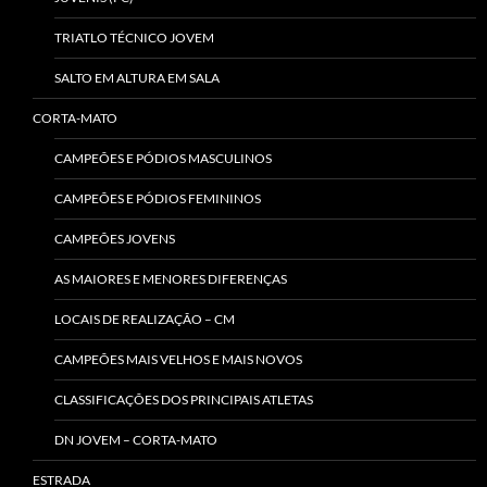
TRIATLO TÉCNICO JOVEM
SALTO EM ALTURA EM SALA
CORTA-MATO
CAMPEÕES E PÓDIOS MASCULINOS
CAMPEÕES E PÓDIOS FEMININOS
CAMPEÕES JOVENS
AS MAIORES E MENORES DIFERENÇAS
LOCAIS DE REALIZAÇÃO – CM
CAMPEÕES MAIS VELHOS E MAIS NOVOS
CLASSIFICAÇÕES DOS PRINCIPAIS ATLETAS
DN JOVEM – CORTA-MATO
ESTRADA