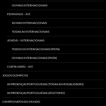
OS MAIS INTERNACIONAIS
FEMININOS – INT.
AS MAIS INTERNACIONAIS
TODAS AS INTERNACIONAIS
JOVENS – INTERNACIONAIS
TODOS OS INTERNACIONAIS (PISTA)
OS MAIS INTERNACIONAIS (PISTA)
CORTA-MATO – INT.
JOGOS OLÍMPICOS
AS PRESENÇAS PORTUGUESAS (TODAS AS MODALIDADES)
AS PRESENÇAS PORTUGUESAS (ATLETISMO)
CAMPEONATOS DO MUNDO