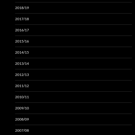
2018/19
2017/18
2016/17
2015/16
2014/15
2013/14
2012/13
2011/12
2010/11
2009/10
2008/09
2007/08