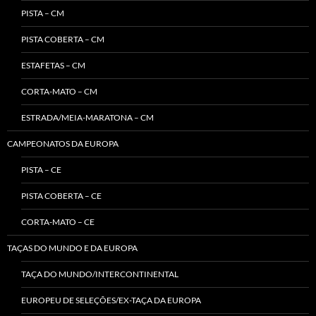
PISTA – CM
PISTA COBERTA – CM
ESTAFETAS – CM
CORTA-MATO – CM
ESTRADA/MEIA-MARATONA – CM
CAMPEONATOS DA EUROPA
PISTA – CE
PISTA COBERTA – CE
CORTA-MATO – CE
TAÇAS DO MUNDO E DA EUROPA
TAÇA DO MUNDO/INTERCONTINENTAL
EUROPEU DE SELEÇÕES/EX-TAÇA DA EUROPA