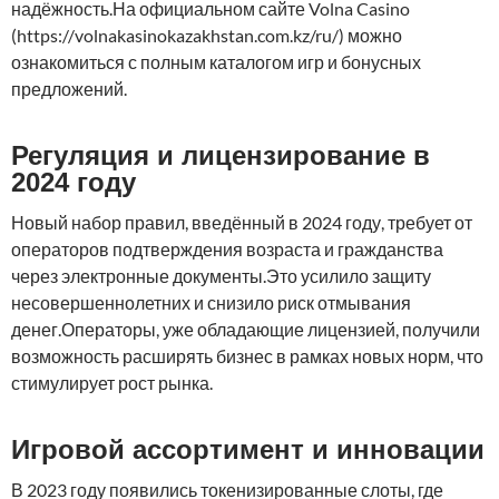
надёжность.На официальном сайте Volna Casino
(https://volnakasinokazakhstan.com.kz/ru/) можно
ознакомиться с полным каталогом игр и бонусных
предложений.
Регуляция и лицензирование в
2024 году
Новый набор правил, введённый в 2024 году, требует от
операторов подтверждения возраста и гражданства
через электронные документы.Это усилило защиту
несовершеннолетних и снизило риск отмывания
денег.Операторы, уже обладающие лицензией, получили
возможность расширять бизнес в рамках новых норм, что
стимулирует рост рынка.
Игровой ассортимент и инновации
В 2023 году появились токенизированные слоты, где