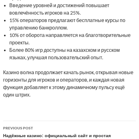
Введение уровней и достижений повышает
вовлечённость игроков на 25%.
15% операторов предлагают бесплатные курсы по
управлению банкроллом.
10% от оборота направляется на благотворительные
проекты.
Более 80% игр доступны на казахском и русском
языках, улучшая пользовательский опыт.
Казино волна продолжает качать рынок, открывая новые
горизонты для игроков и операторов, и каждая новая
функция добавляет к этому динамичному пульсу ещё
один штрих.
Post
PREVIOUS POST
navigation
Надёжные казино: официальный сайт и простая