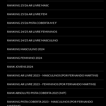
RANKING 25/26 AR LIVRE MASC
RANKING 25/26 AR LIVRE FEM
RANKING 25/26 PISTA COBERTA M E F
RANKING 24/25 AR LIVRE FEMININOS
RANKING 24/25 AR LIVRE MASCULINO
RANKING MASCULINO 2024
RANKING FEMININO 2024
RANK JOVENS 2024
RANKING AR LIVRE 2023 – MASCULINOS (POR FERNANDO MARTINS)
RANKING AR LIVRE 2023 – FEMININOS (POR FERNANDO MARTINS)
RANK ABSOLUTO PISTA COBERTA 2025 (M/F)
RANKING PISTA COBERTA 2023 – MASCULINOS (POR FERNANDO
MARTINS)