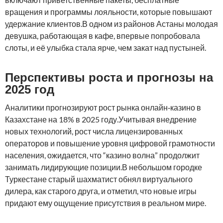
вращения и программы лояльности, которые повышают
удержание клиентов.В одном из районов Астаны молодая
девушка, работающая в кафе, впервые попробовала
слоты, и её улыбка стала ярче, чем закат над пустыней.
Перспективы роста и прогнозы на
2025 год
Аналитики прогнозируют рост рынка онлайн‑казино в
Казахстане на 18% в 2025 году.Учитывая внедрение
новых технологий, рост числа лицензированных
операторов и повышение уровня цифровой грамотности
населения, ожидается, что “казино волна” продолжит
занимать лидирующие позиции.В небольшом городке
Туркестане старый шахматист обнял виртуального
дилера, как старого друга, и отметил, что новые игры
придают ему ощущение присутствия в реальном мире.