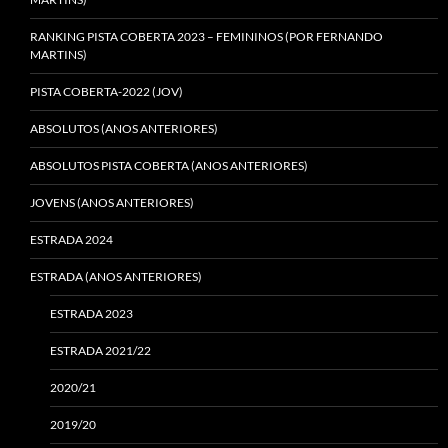
RANKING PISTA COBERTA 2023 – FEMININOS (POR FERNANDO
MARTINS)
PISTA COBERTA-2022 (JOV)
ABSOLUTOS (ANOS ANTERIORES)
ABSOLUTOS PISTA COBERTA (ANOS ANTERIORES)
JOVENS (ANOS ANTERIORES)
ESTRADA 2024
ESTRADA (ANOS ANTERIORES)
ESTRADA 2023
ESTRADA 2021/22
2020/21
2019/20