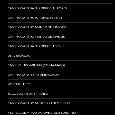
CAMPEONATO DA EUROPA DE JUNIORES
CAMPEONATO DA EUROPA DE SUB’23
CAMPEONATO DO MUNDO DE JUNIORES
CAMPEONATO DO MUNDO DE JUVENIS
CAMPEONATO DA EUROPA DE JUVENIS
UNIVERSÍADAS
CAMP. MUNDO MILITAR (CORTA-MATO)
CAMPEONATO IBERO-AMERICANO
WESTATHLETIC
JOGOS DO MEDITERRÂNEO
CAMPEONATO DO MEDITERRÂNEO SUB’23
FESTIVAL OLÍMPICO DA JUVENTUDE EUROPEIA