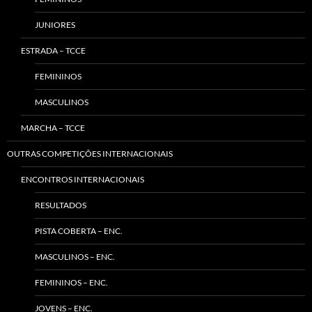
JUNIORES
ESTRADA – TCCE
FEMININOS
MASCULINOS
MARCHA – TCCE
OUTRAS COMPETIÇÕES INTERNACIONAIS
ENCONTROS INTERNACIONAIS
RESULTADOS
PISTA COBERTA – ENC.
MASCULINOS – ENC.
FEMININOS – ENC.
JOVENS – ENC.