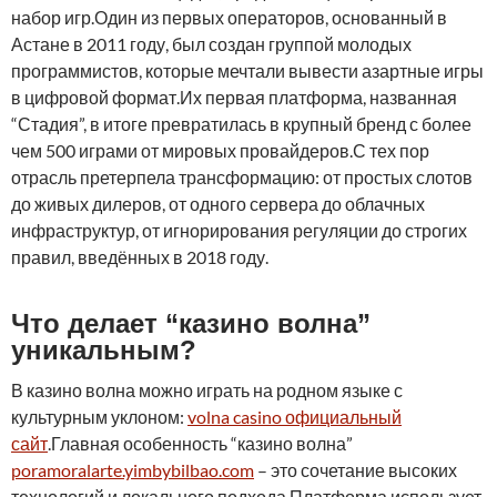
набор игр.Один из первых операторов, основанный в
Астане в 2011 году, был создан группой молодых
программистов, которые мечтали вывести азартные игры
в цифровой формат.Их первая платформа, названная
“Стадия”, в итоге превратилась в крупный бренд с более
чем 500 играми от мировых провайдеров.С тех пор
отрасль претерпела трансформацию: от простых слотов
до живых дилеров, от одного сервера до облачных
инфраструктур, от игнорирования регуляции до строгих
правил, введённых в 2018 году.
Что делает “казино волна”
уникальным?
В казино волна можно играть на родном языке с
культурным уклоном:
volna casino официальный
сайт
.Главная особенность “казино волна”
poramoralarte.yimbybilbao.com
– это сочетание высоких
технологий и локального подхода.Платформа использует