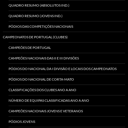
QUADRO RESUMO (ABSOLUTOS IND.)
QUADRO RESUMO (JOVENS IND.)
PÓDIOS DAS COMPETIÇÕES NACIONAIS
CAMPEONATOS DE PORTUGAL (CLUBES)
CAMPEÕES DE PORTUGAL
CAMPEÕES NACIONAIS DAS II E III DIVISÕES
PÓDIOS DO NACIONAL DA I DIVISÃO E LOCAIS DOS CAMPEONATOS
PÓDIOS DO NACIONAL DE CORTA-MATO
CLASSIFICAÇÕES DOS CLUBES ANO A ANO
NÚMERO DE EQUIPAS CLASSIFICADAS ANO A ANO
CAMPEÕES NACIONAIS JOVENS E VETERANOS
PÓDIOS JOVENS