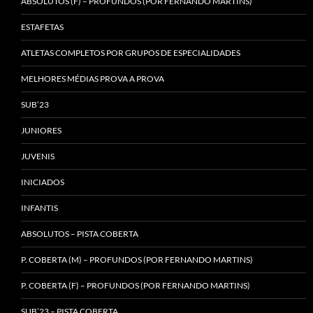
ABSOLUTOS (F) – PROFUNDOS (POR FERNANDO MARTINS)
ESTAFETAS
ATLETAS COMPLETOS POR GRUPOS DE ESPECIALIDADES
MELHORES MÉDIAS PROVA A PROVA
SUB’23
JUNIORES
JUVENIS
INICIADOS
INFANTIS
ABSOLUTOS – PISTA COBERTA
P. COBERTA (M) – PROFUNDOS (POR FERNANDO MARTINS)
P. COBERTA (F) – PROFUNDOS (POR FERNANDO MARTINS)
SUB’23 – PISTA COBERTA