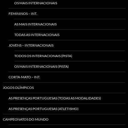
OS MAIS INTERNACIONAIS
FEMININOS – INT.
AS MAIS INTERNACIONAIS
TODAS AS INTERNACIONAIS
JOVENS – INTERNACIONAIS
TODOS OS INTERNACIONAIS (PISTA)
OS MAIS INTERNACIONAIS (PISTA)
CORTA-MATO – INT.
JOGOS OLÍMPICOS
AS PRESENÇAS PORTUGUESAS (TODAS AS MODALIDADES)
AS PRESENÇAS PORTUGUESAS (ATLETISMO)
CAMPEONATOS DO MUNDO