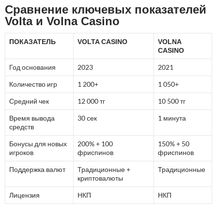
Сравнение ключевых показателей
Volta и Volna Casino
ПОКАЗАТЕЛЬ
VOLTA CASINO
VOLNA
CASINO
Год основания
2023
2021
Количество игр
1 200+
1 050+
Средний чек
12 000 тг
10 500 тг
Время вывода
30 сек
1 минута
средств
Бонусы для новых
200% + 100
150% + 50
игроков
фриспинов
фриспинов
Поддержка валют
Традиционные +
Традиционные
криптовалюты
Лицензия
НКП
НКП