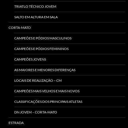
TRIATLO TÉCNICO JOVEM
SALTO EM ALTURA EM SALA
CORTA-MATO
CAMPEÕES E PÓDIOS MASCULINOS
CAMPEÕES E PÓDIOS FEMININOS
CAMPEÕES JOVENS
AS MAIORES E MENORES DIFERENÇAS
LOCAIS DE REALIZAÇÃO – CM
CAMPEÕES MAIS VELHOS E MAIS NOVOS
CLASSIFICAÇÕES DOS PRINCIPAIS ATLETAS
DN JOVEM – CORTA-MATO
ESTRADA