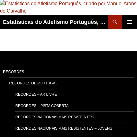
Skip
to
content
Search
Estatísticas do Atletismo Português, criado por Manuel Arons de Carvalho
PRIMAR
MENU
RECORDES
RECORDES DE PORTUGAL
RECORDES – AR LIVRE
RECORDES – PISTA COBERTA
RECORDES NACIONAIS MAIS RESISTENTES
RECORDES NACIONAIS MAIS RESISTENTES – JOVENS