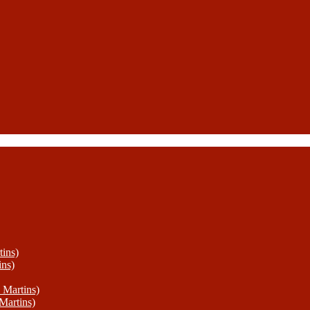
ins)
ins)
 Martins)
Martins)