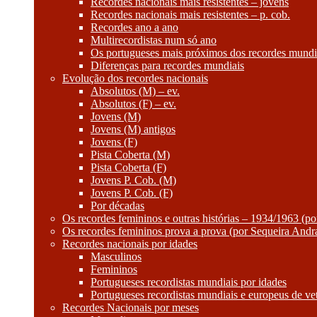
Recordes nacionais mais resistentes – jovens
Recordes nacionais mais resistentes – p. cob.
Recordes ano a ano
Multirecordistas num só ano
Os portugueses mais próximos dos recordes mundi
Diferenças para recordes mundiais
Evolução dos recordes nacionais
Absolutos (M) – ev.
Absolutos (F) – ev.
Jovens (M)
Jovens (M) antigos
Jovens (F)
Pista Coberta (M)
Pista Coberta (F)
Jovens P. Cob. (M)
Jovens P. Cob. (F)
Por décadas
Os recordes femininos e outras histórias – 1934/1963 (p
Os recordes femininos prova a prova (por Sequeira Andr
Recordes nacionais por idades
Masculinos
Femininos
Portugueses recordistas mundiais por idades
Portugueses recordistas mundiais e europeus de ve
Recordes Nacionais por meses