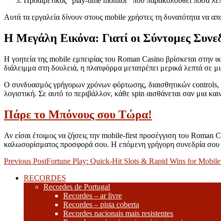
Προαιρετικός “play‑time monitor” που παρακολουθεί πόσα λεπ
Αυτά τα εργαλεία δίνουν στους mobile χρήστες τη δυνατότητα να α
Η Μεγάλη Εικόνα: Γιατί οι Σύντομες Συνε
Η γοητεία της mobile εμπειρίας του Roman Casino βρίσκεται στην ι
διάλειμμα στη δουλειά, η πλατφόρμα μετατρέπει μερικά λεπτά σε μι
Ο συνδυασμός γρήγορων χρόνων φόρτωσης, διαισθητικών controls, ε
λογιστική. Σε αυτό το περιβάλλον, κάθε spin αισθάνεται σαν μια κ
Πάρε το Μπόνους σου Τώρα!
Αν είσαι έτοιμος να ζήσεις την mobile‑first προσέγγιση του Roman 
καλωσορίσματος προσφορά σου. Η επόμενη γρήγορη συνεδρία σου μπ
Post
Previous Post
Fortune Play: Quick‑Hit Slots & Rapid Wins for Mobil
navigation
RECORDES
Recordes de Portugal
Recordes – ar livre
Recordes – pista coberta
Recordes nacionais mais resistentes