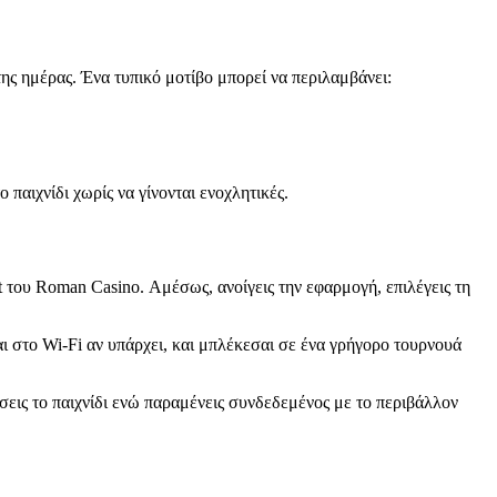
της ημέρας. Ένα τυπικό μοτίβο μπορεί να περιλαμβάνει:
παιχνίδι χωρίς να γίνονται ενοχλητικές.
ot του Roman Casino. Αμέσως, ανοίγεις την εφαρμογή, επιλέγεις τη
ι στο Wi‑Fi αν υπάρχει, και μπλέκεσαι σε ένα γρήγορο τουρνουά
εις το παιχνίδι ενώ παραμένεις συνδεδεμένος με το περιβάλλον