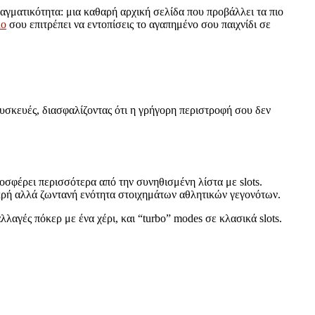
ραγματικότητα: μια καθαρή αρχική σελίδα που προβάλλει τα πιο
no
σου επιτρέπει να εντοπίσεις το αγαπημένο σου παιχνίδι σε
 συσκευές, διασφαλίζοντας ότι η γρήγορη περιστροφή σου δεν
οσφέρει περισσότερα από την συνηθισμένη λίστα με slots.
μικρή αλλά ζωντανή ενότητα στοιχημάτων αθλητικών γεγονότων.
λλαγές πόκερ με ένα χέρι, και “turbo” modes σε κλασικά slots.