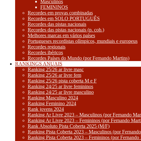
Masculinos
FEMININOS
Recordes em provas combinadas
Recordes em SOLO PORTUGUÊS
Recordes das pistas nacionais
Recordes das pistas nacionais (p. cob.)
Melhores marcas em vários países
Portugueses recordistas olímpicos, mundiais e europeus
Recordes regionais
Recordes ibéricos
Recordes Países do Mundo (por Fernando Martins)
RANKINGS ANUAIS
Ranking 25/26 ar livre masc
Ranking 25/26 ar livre fem
Ranking 25/26 pista coberta M e F
Ranking 24/25 ar livre femininos
Ranking 24/25 ar livre masculino
Ranking Masculino 2024
Ranking Feminino 2024
Rank jovens 2024
Ranking Ar Livre 2023 – Masculinos (por Fernando Mart
Ranking Ar Livre 2023 – Femininos (por Fernando Mart
Rank Absoluto Pista Coberta 2025 (M/F)
Ranking Pista Coberta 2023 – Masculinos (por Fernando
Ranking Pista Coberta 2023 – Femininos (por Fernando 