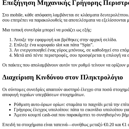
Επεξήγηση Μηχανικής Γρήγορης Περιστρ
Στο mobile, κάθε απόφαση λαμβάνεται σε κλάσματα δευτερολέπτου. Τ
σου επιτρέπει να παρακολουθείς τα αποτελέσματα να εξελίσσονται 
Μια τυπική συνεδρία μπορεί να μοιάζει ως εξής:
Άνοιξε την εφαρμογή και βρέθηκες στην αρχική σελίδα.
Επίλεξε ένα κορυφαίο slot και πάτα “Spin”.
Αν ενεργοποιηθεί ένας γύρος μπόνους, σε καθοδηγεί στο επό
Μετά από πέντε περιστροφές, σου προσφέρεται η επιλογή να α
Οι παίκτες που απολαμβάνουν αυτόν τον ρυθμό τείνουν να ορίζουν 
Διαχείριση Κινδύνου στον Πληκτρολόγιο
Οι σύντομες συνεδρίες απαιτούν αυστηρό έλεγχο στα ποσά στοιχημά
αποφυγή τυχαίων υπερβάσεων στοιχημάτων.
Ρύθμιση αυτο‑όριων ορίων: σταμάτα το παιχνίδι μετά την επ
Γρήγορος έλεγχος υπολοίπου: πάτα το εικονίδιο υπολοίπου για 
Άμεσο κουμπί cash‑out που παρακάμπτει το συνηθισμένο βήμ
Επειδή τα στοιχήματα είναι ταπεινά—συνήθως μεταξύ €0.20 και €1 