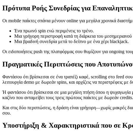
Πρότυπα Ροής Συνεδρίας για Επαναληπτικ
Οι mobile παίκτες σπάνια μένουν online για μεγάλα χρονικά διαστήμ
Ένα πρωινό spin ενώ περιμένεις το τρένο.
Μια γρήγορη περιστροφή κατά τη διάρκεια του μεσημεριανού 
Μια βραδινή συνεδρία μετά το δείπνο με ένα χέρι blackjack.
Οι ειδοποιήσεις push της πλατφόρμας σου θυμίζουν για ongoing του
Πραγματικές Περιπτώσεις που Αποτυπώνου
Φαντάσου ότι βρίσκεσαι σε ένα τραπέζι καφέ, scrolling στο feed σου
λειτουργία demo με δωρεάν spins, και αρχίζεις να περιστρέφεις με δ
Ή φαντάσου ότι βρίσκεσαι σε μια μεγάλη πτήση όπου η ψυχαγωγία μ
καζίνο που ανταμείβει τους τρεις πρώτους παίκτες με δωρεάν credits
Και στις δύο περιπτώσεις, η δράση είναι γρήγορη—χωρίς μακρές δι
σου.
Υποστήριξη & Χαρακτηριστικά που σε Κρ