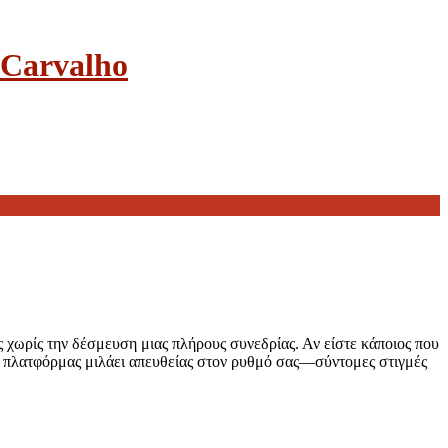
e Carvalho
 χωρίς την δέσμευση μιας πλήρους συνεδρίας. Αν είστε κάποιος που
ης πλατφόρμας μιλάει απευθείας στον ρυθμό σας—σύντομες στιγμές