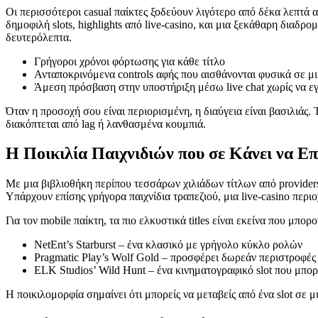
Οι περισσότεροι casual παίκτες ξοδεύουν λιγότερο από δέκα λεπτά 
δημοφιλή slots, highlights από live‑casino, και μια ξεκάθαρη διαδρ
δευτερόλεπτα.
Γρήγοροι χρόνοι φόρτωσης για κάθε τίτλο
Ανταποκρινόμενα controls αφής που αισθάνονται φυσικά σε μ
Άμεση πρόσβαση στην υποστήριξη μέσω live chat χωρίς να εγκ
Όταν η προσοχή σου είναι περιορισμένη, η διαύγεια είναι βασιλιάς.
διακόπτεται από lag ή λανθασμένα κουμπιά.
Η Ποικιλία Παιχνιδιών που σε Κάνει να Επ
Με μια βιβλιοθήκη περίπου τεσσάρων χιλιάδων τίτλων από providers
Υπάρχουν επίσης γρήγορα παιχνίδια τραπεζιού, μια live‑casino περ
Για τον mobile παίκτη, τα πιο ελκυστικά titles είναι εκείνα που μπ
NetEnt’s Starburst – ένα κλασικό με γρήγολο κύκλο ρολών
Pragmatic Play’s Wolf Gold – προσφέρει δωρεάν περιστροφές
ELK Studios’ Wild Hunt – ένα κινηματογραφικό slot που μπορ
Η ποικιλομορφία σημαίνει ότι μπορείς να μεταβείς από ένα slot σε μ