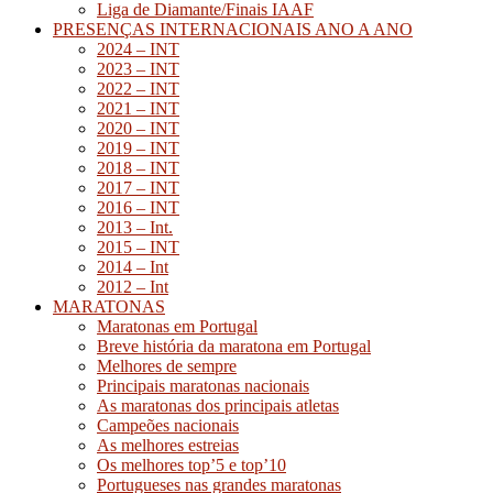
Liga de Diamante/Finais IAAF
PRESENÇAS INTERNACIONAIS ANO A ANO
2024 – INT
2023 – INT
2022 – INT
2021 – INT
2020 – INT
2019 – INT
2018 – INT
2017 – INT
2016 – INT
2013 – Int.
2015 – INT
2014 – Int
2012 – Int
MARATONAS
Maratonas em Portugal
Breve história da maratona em Portugal
Melhores de sempre
Principais maratonas nacionais
As maratonas dos principais atletas
Campeões nacionais
As melhores estreias
Os melhores top’5 e top’10
Portugueses nas grandes maratonas