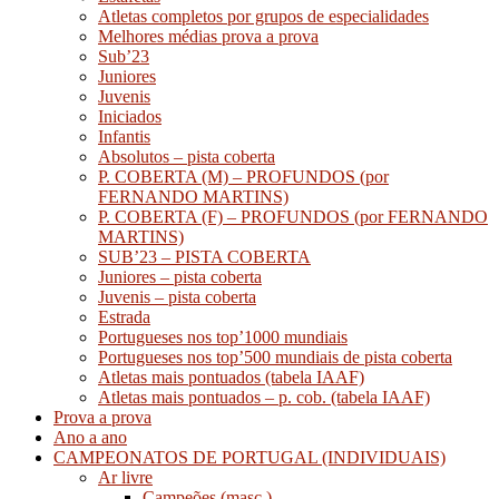
Atletas completos por grupos de especialidades
Melhores médias prova a prova
Sub’23
Juniores
Juvenis
Iniciados
Infantis
Absolutos – pista coberta
P. COBERTA (M) – PROFUNDOS (por
FERNANDO MARTINS)
P. COBERTA (F) – PROFUNDOS (por FERNANDO
MARTINS)
SUB’23 – PISTA COBERTA
Juniores – pista coberta
Juvenis – pista coberta
Estrada
Portugueses nos top’1000 mundiais
Portugueses nos top’500 mundiais de pista coberta
Atletas mais pontuados (tabela IAAF)
Atletas mais pontuados – p. cob. (tabela IAAF)
Prova a prova
Ano a ano
CAMPEONATOS DE PORTUGAL (INDIVIDUAIS)
Ar livre
Campeões (masc.)