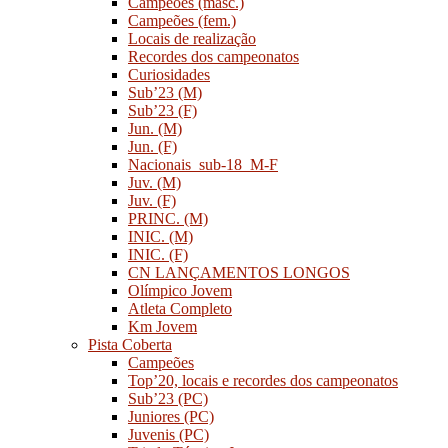
Campeões (masc.)
Campeões (fem.)
Locais de realização
Recordes dos campeonatos
Curiosidades
Sub’23 (M)
Sub’23 (F)
Jun. (M)
Jun. (F)
Nacionais_sub-18_M-F
Juv. (M)
Juv. (F)
PRINC. (M)
INIC. (M)
INIC. (F)
CN LANÇAMENTOS LONGOS
Olímpico Jovem
Atleta Completo
Km Jovem
Pista Coberta
Campeões
Top’20, locais e recordes dos campeonatos
Sub’23 (PC)
Juniores (PC)
Juvenis (PC)