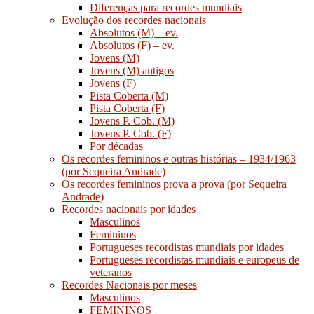
Diferenças para recordes mundiais
Evolução dos recordes nacionais
Absolutos (M) – ev.
Absolutos (F) – ev.
Jovens (M)
Jovens (M) antigos
Jovens (F)
Pista Coberta (M)
Pista Coberta (F)
Jovens P. Cob. (M)
Jovens P. Cob. (F)
Por décadas
Os recordes femininos e outras histórias – 1934/1963
(por Sequeira Andrade)
Os recordes femininos prova a prova (por Sequeira
Andrade)
Recordes nacionais por idades
Masculinos
Femininos
Portugueses recordistas mundiais por idades
Portugueses recordistas mundiais e europeus de
veteranos
Recordes Nacionais por meses
Masculinos
FEMININOS