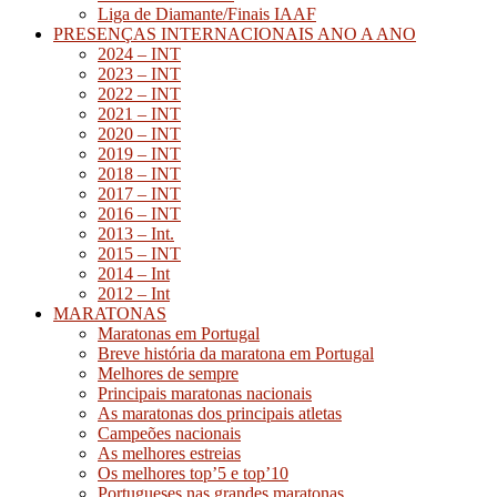
Liga de Diamante/Finais IAAF
PRESENÇAS INTERNACIONAIS ANO A ANO
2024 – INT
2023 – INT
2022 – INT
2021 – INT
2020 – INT
2019 – INT
2018 – INT
2017 – INT
2016 – INT
2013 – Int.
2015 – INT
2014 – Int
2012 – Int
MARATONAS
Maratonas em Portugal
Breve história da maratona em Portugal
Melhores de sempre
Principais maratonas nacionais
As maratonas dos principais atletas
Campeões nacionais
As melhores estreias
Os melhores top’5 e top’10
Portugueses nas grandes maratonas