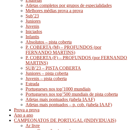
Estafetas
Atletas completos por grupos de especialidades
Melhores médias prova a prova
Sub’23
Juniores
Juvenis
Iniciados
Infantis
Absolutos – pista coberta
P. COBERTA (M) – PROFUNDOS (por
FERNANDO MARTINS)
P. COBERTA (F) – PROFUNDOS (por FERNANDO
MARTINS)
SUB’23 – PISTA COBERTA
Juniores – pista coberta
Juvenis – pista coberta
Estrada
Portugueses nos top’1000 mundiais
Portugueses nos top’500 mundiais de pista coberta
Atletas mais pontuados (tabela IAAF)
Atletas mais pontuados – p. cob. (tabela IAAF)
Prova a prova
Ano a ano
CAMPEONATOS DE PORTUGAL (INDIVIDUAIS)
Ar livre