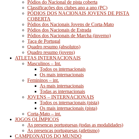
Pódios do Nacional de pista coberta
Classificações dos clubes ano a ano (PC)
PÓDIOS DOS NACIONAIS JOVENS DE PISTA
COBERTA
Pódios dos Nacionais Jovens de Corta-Mato
Pódios dos Nacionais de Estrada
Pódios dos Nacionais de Marcha (inverno)
Taça de Portugal
Quadro resumo (absolutos)
Quadro resumo (jovens)
ATLETAS INTERNACIONAIS
Masculinos – Int.
Todos os internacionais
Os mais internacionais
Femininos – int.
As mais internacionais
Todas as internacionais
JOVENS – INTERNACIONAIS
Todos os internacionais (pista)
Os mais internacionais (pista)
Corta-Mato – int.
JOGOS OLÍMPICOS
As presenças portuguesas (todas as modalidades)
As presenças portuguesas (atletismo)
CAMPEONATOS DO MUNDO