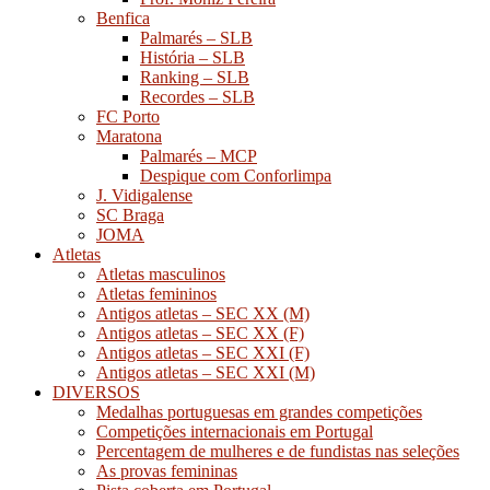
Benfica
Palmarés – SLB
História – SLB
Ranking – SLB
Recordes – SLB
FC Porto
Maratona
Palmarés – MCP
Despique com Conforlimpa
J. Vidigalense
SC Braga
JOMA
Atletas
Atletas masculinos
Atletas femininos
Antigos atletas – SEC XX (M)
Antigos atletas – SEC XX (F)
Antigos atletas – SEC XXI (F)
Antigos atletas – SEC XXI (M)
DIVERSOS
Medalhas portuguesas em grandes competições
Competições internacionais em Portugal
Percentagem de mulheres e de fundistas nas seleções
As provas femininas