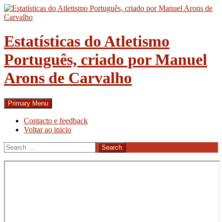
Skip
to
content
Estatísticas do Atletismo
Português, criado por Manuel
Arons de Carvalho
Search
Primary Menu
Contacto e feedback
Voltar ao inicio
Search
for: