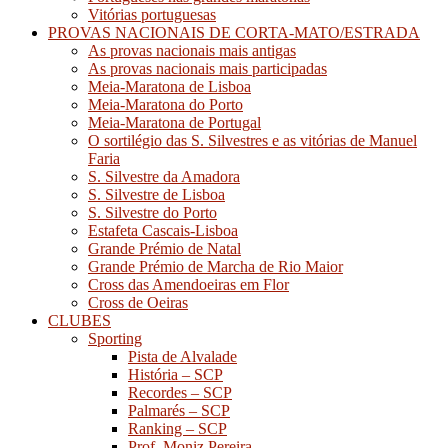
Vitórias portuguesas
PROVAS NACIONAIS DE CORTA-MATO/ESTRADA
As provas nacionais mais antigas
As provas nacionais mais participadas
Meia-Maratona de Lisboa
Meia-Maratona do Porto
Meia-Maratona de Portugal
O sortilégio das S. Silvestres e as vitórias de Manuel
Faria
S. Silvestre da Amadora
S. Silvestre de Lisboa
S. Silvestre do Porto
Estafeta Cascais-Lisboa
Grande Prémio de Natal
Grande Prémio de Marcha de Rio Maior
Cross das Amendoeiras em Flor
Cross de Oeiras
CLUBES
Sporting
Pista de Alvalade
História – SCP
Recordes – SCP
Palmarés – SCP
Ranking – SCP
Prof. Moniz Pereira