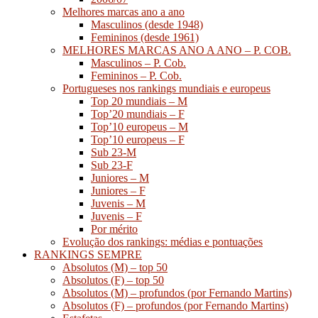
Melhores marcas ano a ano
Masculinos (desde 1948)
Femininos (desde 1961)
MELHORES MARCAS ANO A ANO – P. COB.
Masculinos – P. Cob.
Femininos – P. Cob.
Portugueses nos rankings mundiais e europeus
Top 20 mundiais – M
Top’20 mundiais – F
Top’10 europeus – M
Top’10 europeus – F
Sub 23-M
Sub 23-F
Juniores – M
Juniores – F
Juvenis – M
Juvenis – F
Por mérito
Evolução dos rankings: médias e pontuações
RANKINGS SEMPRE
Absolutos (M) – top 50
Absolutos (F) – top 50
Absolutos (M) – profundos (por Fernando Martins)
Absolutos (F) – profundos (por Fernando Martins)