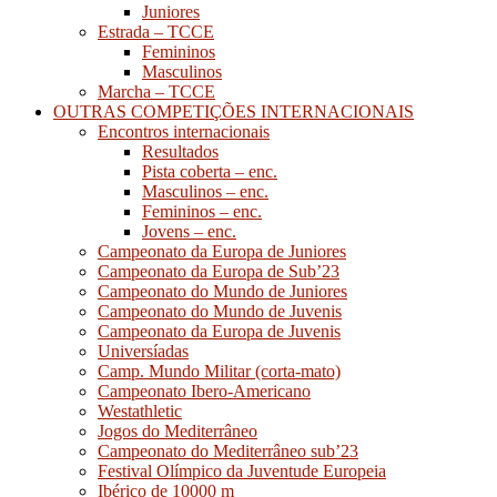
Juniores
Estrada – TCCE
Femininos
Masculinos
Marcha – TCCE
OUTRAS COMPETIÇÕES INTERNACIONAIS
Encontros internacionais
Resultados
Pista coberta – enc.
Masculinos – enc.
Femininos – enc.
Jovens – enc.
Campeonato da Europa de Juniores
Campeonato da Europa de Sub’23
Campeonato do Mundo de Juniores
Campeonato do Mundo de Juvenis
Campeonato da Europa de Juvenis
Universíadas
Camp. Mundo Militar (corta-mato)
Campeonato Ibero-Americano
Westathletic
Jogos do Mediterrâneo
Campeonato do Mediterrâneo sub’23
Festival Olímpico da Juventude Europeia
Ibérico de 10000 m