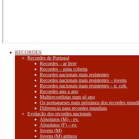
RECORDES
Recordes de Portugal
Recordes – ar livre
Recordes – pista coberta
Recordes nacionais mais resistentes
Recordes nacionais mais resistentes – jovens
Recordes nacionais mais resistentes – p. cob.
Recordes ano a ano
Multirecordistas num só ano
Os portugueses mais próximos dos recordes mundi
Diferenças para recordes mundiais
Evolução dos recordes nacionais
Absolutos (M) – ev.
Absolutos (F) – ev.
Jovens (M)
Jovens (M) antigos