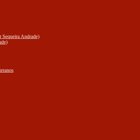
or Sequeira Andrade)
ade)
teranos