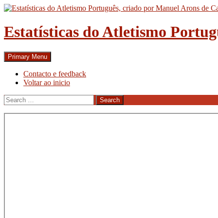
Skip
to
content
Estatísticas do Atletismo Portu
Search
Primary Menu
Contacto e feedback
Voltar ao inicio
Search
for: