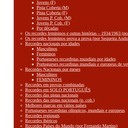
Jovens (F)
Pista Coberta (M)
Pista Coberta (F)
Jovens P. Cob. (M)
Jovens P. Cob. (F)
Por décadas
Os recordes femininos e outras histórias – 1934/1963 (p
Os recordes femininos prova a prova (por Sequeira Andr
Recordes nacionais por idades
Masculinos
Femininos
Portugueses recordistas mundiais por idades
Portugueses recordistas mundiais e europeus de ve
Recordes Nacionais por meses
Masculinos
FEMININOS
Recordes em provas combinadas
Recordes em SOLO PORTUGUÊS
Recordes das pistas nacionais
Recordes das pistas nacionais (p. cob.)
Melhores marcas em vários países
Portugueses recordistas olímpicos, mundiais e europeus
Recordes regionais
Recordes ibéricos
Recordes Países do Mundo (por Fernando Martins)