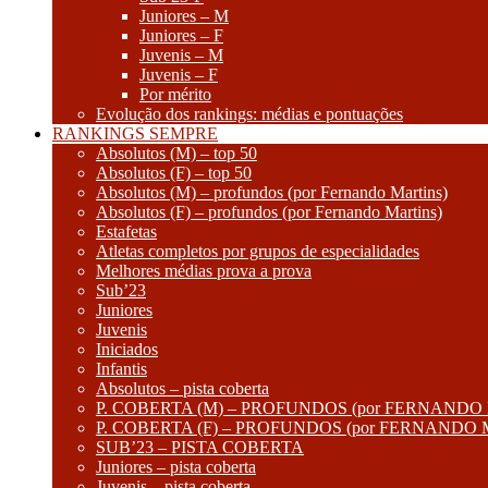
Juniores – M
Juniores – F
Juvenis – M
Juvenis – F
Por mérito
Evolução dos rankings: médias e pontuações
RANKINGS SEMPRE
Absolutos (M) – top 50
Absolutos (F) – top 50
Absolutos (M) – profundos (por Fernando Martins)
Absolutos (F) – profundos (por Fernando Martins)
Estafetas
Atletas completos por grupos de especialidades
Melhores médias prova a prova
Sub’23
Juniores
Juvenis
Iniciados
Infantis
Absolutos – pista coberta
P. COBERTA (M) – PROFUNDOS (por FERNANDO
P. COBERTA (F) – PROFUNDOS (por FERNANDO
SUB’23 – PISTA COBERTA
Juniores – pista coberta
Juvenis – pista coberta