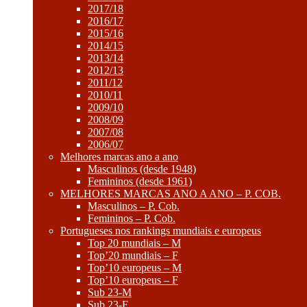
2017/18
2016/17
2015/16
2014/15
2013/14
2012/13
2011/12
2010/11
2009/10
2008/09
2007/08
2006/07
Melhores marcas ano a ano
Masculinos (desde 1948)
Femininos (desde 1961)
MELHORES MARCAS ANO A ANO – P. COB.
Masculinos – P. Cob.
Femininos – P. Cob.
Portugueses nos rankings mundiais e europeus
Top 20 mundiais – M
Top’20 mundiais – F
Top’10 europeus – M
Top’10 europeus – F
Sub 23-M
Sub 23-F