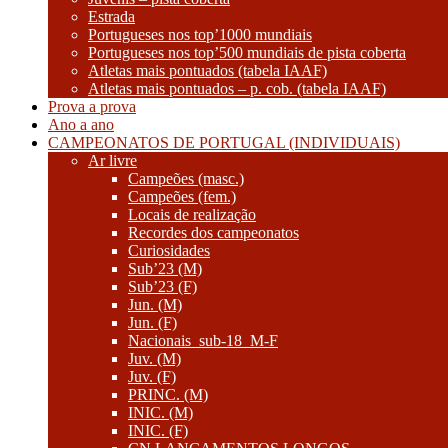
Estrada
Portugueses nos top’1000 mundiais
Portugueses nos top’500 mundiais de pista coberta
Atletas mais pontuados (tabela IAAF)
Atletas mais pontuados – p. cob. (tabela IAAF)
Prova a prova
Ano a ano
CAMPEONATOS DE PORTUGAL (INDIVIDUAIS)
Ar livre
Campeões (masc.)
Campeões (fem.)
Locais de realização
Recordes dos campeonatos
Curiosidades
Sub’23 (M)
Sub’23 (F)
Jun. (M)
Jun. (F)
Nacionais_sub-18_M-F
Juv. (M)
Juv. (F)
PRINC. (M)
INIC. (M)
INIC. (F)