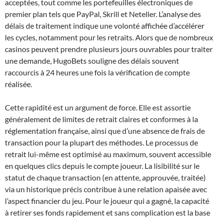
acceptées, tout comme les portefeuilles électroniques de
premier plan tels que PayPal, Skrill et Neteller. L’analyse des
délais de traitement indique une volonté affichée d’accélérer
les cycles, notamment pour les retraits. Alors que de nombreux
casinos peuvent prendre plusieurs jours ouvrables pour traiter
une demande, HugoBets souligne des délais souvent
raccourcis à 24 heures une fois la vérification de compte
réalisée.
Cette rapidité est un argument de force. Elle est assortie
généralement de limites de retrait claires et conformes à la
réglementation française, ainsi que d’une absence de frais de
transaction pour la plupart des méthodes. Le processus de
retrait lui-même est optimisé au maximum, souvent accessible
en quelques clics depuis le compte joueur. La lisibilité sur le
statut de chaque transaction (en attente, approuvée, traitée)
via un historique précis contribue à une relation apaisée avec
l’aspect financier du jeu. Pour le joueur qui a gagné, la capacité
à retirer ses fonds rapidement et sans complication est la base