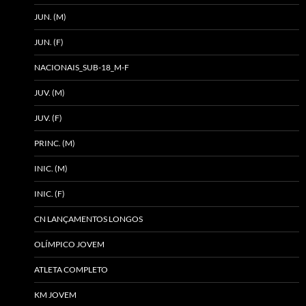
JUN. (M)
JUN. (F)
NACIONAIS_SUB-18_M-F
JUV. (M)
JUV. (F)
PRINC. (M)
INIC. (M)
INIC. (F)
CN LANÇAMENTOS LONGOS
OLÍMPICO JOVEM
ATLETA COMPLETO
KM JOVEM