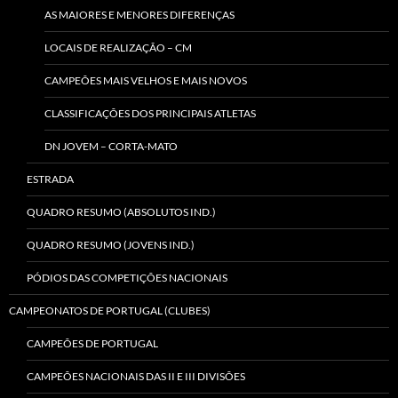
AS MAIORES E MENORES DIFERENÇAS
LOCAIS DE REALIZAÇÃO – CM
CAMPEÕES MAIS VELHOS E MAIS NOVOS
CLASSIFICAÇÕES DOS PRINCIPAIS ATLETAS
DN JOVEM – CORTA-MATO
ESTRADA
QUADRO RESUMO (ABSOLUTOS IND.)
QUADRO RESUMO (JOVENS IND.)
PÓDIOS DAS COMPETIÇÕES NACIONAIS
CAMPEONATOS DE PORTUGAL (CLUBES)
CAMPEÕES DE PORTUGAL
CAMPEÕES NACIONAIS DAS II E III DIVISÕES