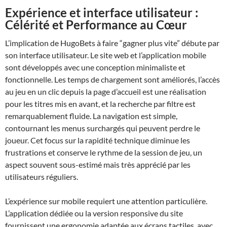
Expérience et interface utilisateur :
Célérité et Performance au Cœur
L’implication de HugoBets à faire “gagner plus vite” débute par
son interface utilisateur. Le site web et l’application mobile
sont développés avec une conception minimaliste et
fonctionnelle. Les temps de chargement sont améliorés, l’accès
au jeu en un clic depuis la page d’accueil est une réalisation
pour les titres mis en avant, et la recherche par filtre est
remarquablement fluide. La navigation est simple,
contournant les menus surchargés qui peuvent perdre le
joueur. Cet focus sur la rapidité technique diminue les
frustrations et conserve le rythme de la session de jeu, un
aspect souvent sous-estimé mais très apprécié par les
utilisateurs réguliers.
L’expérience sur mobile requiert une attention particulière.
L’application dédiée ou la version responsive du site
fournissent une ergonomie adaptée aux écrans tactiles, avec