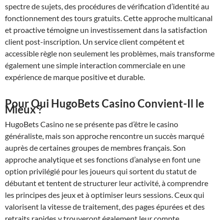
spectre de sujets, des procédures de vérification d’identité au
fonctionnement des tours gratuits. Cette approche multicanal
et proactive témoigne un investissement dans la satisfaction
client post-inscription. Un service client compétent et
accessible règle non seulement les problèmes, mais transforme
également une simple interaction commerciale en une
expérience de marque positive et durable.
Pour Qui HugoBets Casino Convient-Il le
Mieux ?
HugoBets Casino ne se présente pas d’être le casino
généraliste, mais son approche rencontre un succès marqué
auprès de certaines groupes de membres français. Son
approche analytique et ses fonctions d’analyse en font une
option privilégié pour les joueurs qui sortent du statut de
débutant et tentent de structurer leur activité, à comprendre
les principes des jeux et à optimiser leurs sessions. Ceux qui
valorisent la vitesse de traitement, des pages épurées et des
retraits rapides y trouveront également leur compte.