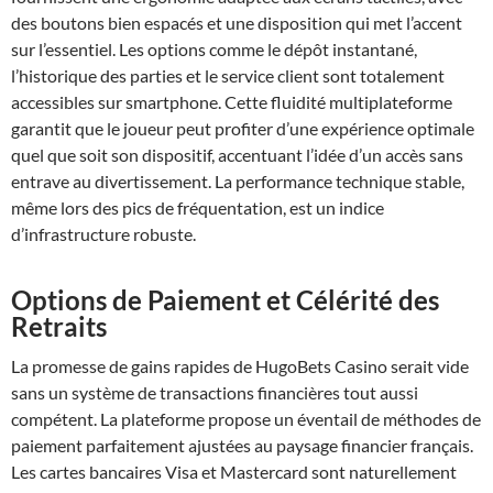
des boutons bien espacés et une disposition qui met l’accent
sur l’essentiel. Les options comme le dépôt instantané,
l’historique des parties et le service client sont totalement
accessibles sur smartphone. Cette fluidité multiplateforme
garantit que le joueur peut profiter d’une expérience optimale
quel que soit son dispositif, accentuant l’idée d’un accès sans
entrave au divertissement. La performance technique stable,
même lors des pics de fréquentation, est un indice
d’infrastructure robuste.
Options de Paiement et Célérité des
Retraits
La promesse de gains rapides de HugoBets Casino serait vide
sans un système de transactions financières tout aussi
compétent. La plateforme propose un éventail de méthodes de
paiement parfaitement ajustées au paysage financier français.
Les cartes bancaires Visa et Mastercard sont naturellement