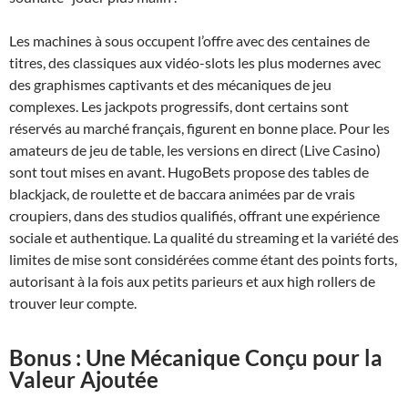
Les machines à sous occupent l’offre avec des centaines de
titres, des classiques aux vidéo-slots les plus modernes avec
des graphismes captivants et des mécaniques de jeu
complexes. Les jackpots progressifs, dont certains sont
réservés au marché français, figurent en bonne place. Pour les
amateurs de jeu de table, les versions en direct (Live Casino)
sont tout mises en avant. HugoBets propose des tables de
blackjack, de roulette et de baccara animées par de vrais
croupiers, dans des studios qualifiés, offrant une expérience
sociale et authentique. La qualité du streaming et la variété des
limites de mise sont considérées comme étant des points forts,
autorisant à la fois aux petits parieurs et aux high rollers de
trouver leur compte.
Bonus : Une Mécanique Conçu pour la
Valeur Ajoutée