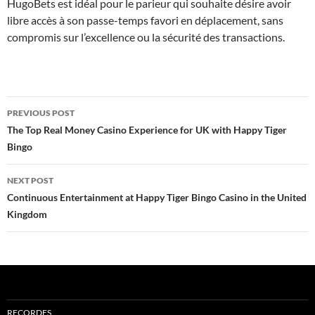
HugoBets est idéal pour le parieur qui souhaite désire avoir
libre accès à son passe-temps favori en déplacement, sans
compromis sur l’excellence ou la sécurité des transactions.
Post
PREVIOUS POST
navigation
The Top Real Money Casino Experience for UK with Happy Tiger
Bingo
NEXT POST
Continuous Entertainment at Happy Tiger Bingo Casino in the United
Kingdom
RECORDES