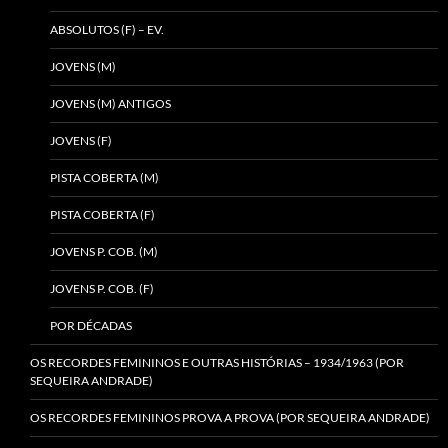
ABSOLUTOS (F) – EV.
JOVENS (M)
JOVENS (M) ANTIGOS
JOVENS (F)
PISTA COBERTA (M)
PISTA COBERTA (F)
JOVENS P. COB. (M)
JOVENS P. COB. (F)
POR DÉCADAS
OS RECORDES FEMININOS E OUTRAS HISTÓRIAS – 1934/1963 (POR
SEQUEIRA ANDRADE)
OS RECORDES FEMININOS PROVA A PROVA (POR SEQUEIRA ANDRADE)