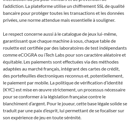
l’addiction. La plateforme utilise un chiffrement SSL de qualité
bancaire pour protéger toutes les transactions et les données
privées, une norme attendue mais essentielle à souligner.
Le respect concerne aussi à le catalogue de jeux lui-même,
garantissant que chaque machine à sous, chaque table de
roulette est certifiée par des laboratoires de test indépendants
comme eCOGRA ou iTech Labs pour son caractère aléatoire et
équitable. Les paiements sont effectuées via des méthodes
adaptées au marché français, intégrant des cartes de crédit,
des portefeuilles électroniques reconnus et, potentiellement,
le paiement par mobile. La politique de vérification d’identité
(KYC) est mise en œuvre strictement, un processus nécessaire
pour se conformer à la législation française contre le
blanchiment d’argent. Pour le joueur, cette base légale solide se
traduit par une paix d’esprit, lui permettant de se focaliser sur
son expérience de jeu en toute sérénité.