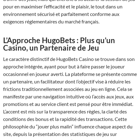
pour en maximiser l’efficacité et le plaisir, le tout dans un
environnement sécurisé et parfaitement conforme aux
exigences réglementaires du marché français.
L’Approche HugoBets : Plus qu’un
Casino, un Partenaire de Jeu
Le caractère distinctif de HugoBets Casino se trouve dans son
approche intégrée, ayant pour but à faire passer le joueur
occasionnel en joueur averti. La plateforme se présente comme
un partenaire, un facilitateur dont l’objectif vise à réduire les
frictions traditionnellement associées au jeu en ligne. Cela se
manifeste par une navigation intuitive où l’accès aux jeux, aux
promotions et au service client est pensé pour être immédiat.
L’accent est mis sur la transparence des règles, la clarté des
conditions des bonus et la rapidité des transactions. Cette
philosophie du “jouer plus malin” influence chaque aspect du
site, depuis la présentation des statistiques de jeu sur