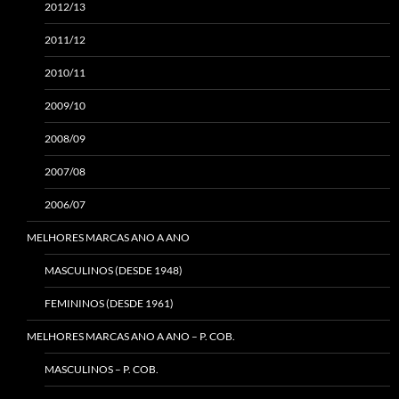
2012/13
2011/12
2010/11
2009/10
2008/09
2007/08
2006/07
MELHORES MARCAS ANO A ANO
MASCULINOS (DESDE 1948)
FEMININOS (DESDE 1961)
MELHORES MARCAS ANO A ANO – P. COB.
MASCULINOS – P. COB.