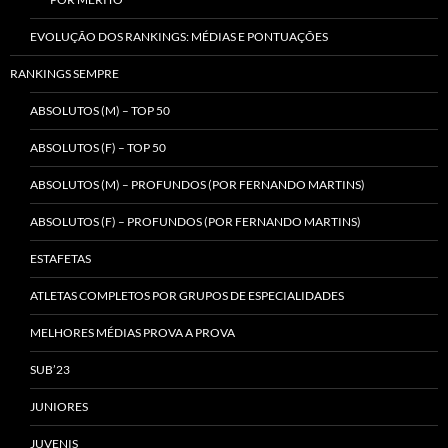
EVOLUÇÃO DOS RANKINGS: MÉDIAS E PONTUAÇÕES
RANKINGS SEMPRE
ABSOLUTOS (M) – TOP 50
ABSOLUTOS (F) – TOP 50
ABSOLUTOS (M) – PROFUNDOS (POR FERNANDO MARTINS)
ABSOLUTOS (F) – PROFUNDOS (POR FERNANDO MARTINS)
ESTAFETAS
ATLETAS COMPLETOS POR GRUPOS DE ESPECIALIDADES
MELHORES MÉDIAS PROVA A PROVA
SUB’23
JUNIORES
JUVENIS