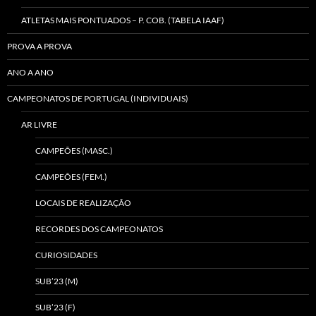
ATLETAS MAIS PONTUADOS – P. COB. (TABELA IAAF)
PROVA A PROVA
ANO A ANO
CAMPEONATOS DE PORTUGAL (INDIVIDUAIS)
AR LIVRE
CAMPEÕES (MASC.)
CAMPEÕES (FEM.)
LOCAIS DE REALIZAÇÃO
RECORDES DOS CAMPEONATOS
CURIOSIDADES
SUB’23 (M)
SUB’23 (F)