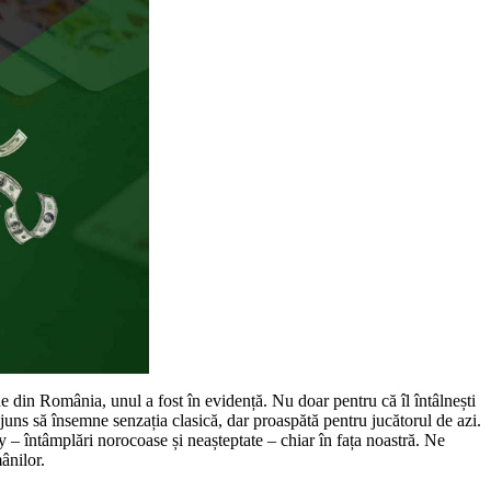
ne din România, unul a fost în evidență. Nu doar pentru că îl întâlnești
ajuns să însemne senzația clasică, dar proaspătă pentru jucătorul de azi.
 – întâmplări norocoase și neașteptate – chiar în fața noastră. Ne
ânilor.