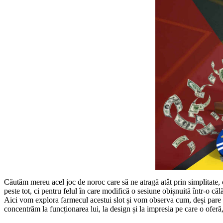
Căutăm mereu acel joc de noroc care să ne atragă atât prin simplitate, c
peste tot, ci pentru felul în care modifică o sesiune obișnuită într-o c
Aici vom explora farmecul acestui slot și vom observa cum, deși pare u
concentrăm la funcționarea lui, la design și la impresia pe care o ofer