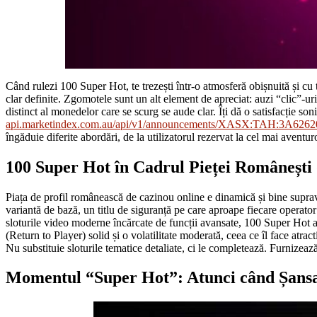
Când rulezi 100 Super Hot, te trezești într-o atmosferă obișnuită și cu 
clar definite. Zgomotele sunt un alt element de apreciat: auzi “clic”-uri
distinct al monedelor care se scurg se aude clar. Îți dă o satisfacție so
api.marketindex.com.au/api/v1/announcements/XASX:TAH:3A626209/p
îngăduie diferite abordări, de la utilizatorul rezervat la cel mai aventu
100 Super Hot în Cadrul Pieței Românești
Piața de profil românească de cazinou online e dinamică și bine suprave
variantă de bază, un titlu de siguranță pe care aproape fiecare operator p
sloturile video moderne încărcate de funcții avansate, 100 Super Hot as
(Return to Player) solid și o volatilitate moderată, ceea ce îl face atract
Nu substituie sloturile tematice detaliate, ci le completează. Furnizea
Momentul “Super Hot”: Atunci când Șansa