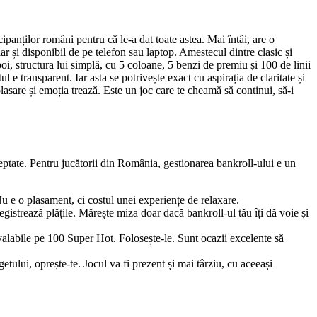
panților români pentru că le-a dat toate astea. Mai întâi, are o
lar și disponibil de pe telefon sau laptop. Amestecul dintre clasic și
oi, structura lui simplă, cu 5 coloane, 5 benzi de premiu și 100 de linii
 e transparent. Iar asta se potrivește exact cu aspirația de claritate și
plasare și emoția trează. Este un joc care te cheamă să continui, să-i
ptate. Pentru jucătorii din România, gestionarea bankroll-ului e un
Nu e o plasament, ci costul unei experiențe de relaxare.
egistrează plățile. Mărește miza doar dacă bankroll-ul tău îți dă voie și
alabile pe 100 Super Hot. Folosește-le. Sunt ocazii excelente să
ugetului, oprește-te. Jocul va fi prezent și mai târziu, cu aceeași