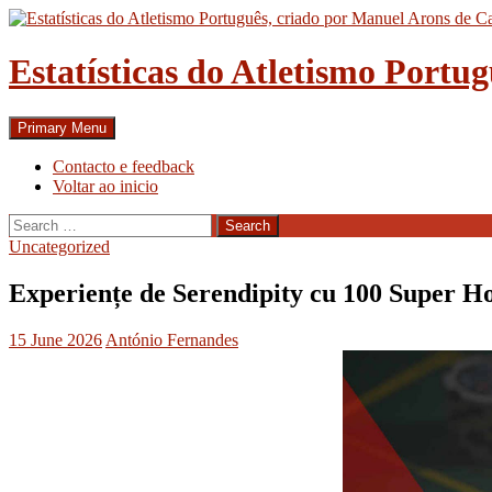
Skip
to
content
Estatísticas do Atletismo Portu
Search
Primary Menu
Contacto e feedback
Voltar ao inicio
Search
for:
Uncategorized
Experiențe de Serendipity cu 100 Super H
15 June 2026
António Fernandes