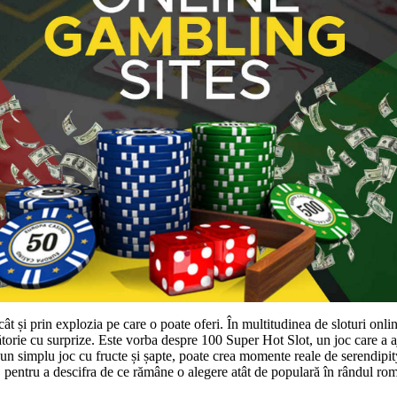
ât și prin explozia pe care o poate oferi. În multitudinea de sloturi onli
ălătorie cu surprize. Este vorba despre 100 Super Hot Slot, un joc care a 
n simplu joc cu fructe și șapte, poate crea momente reale de serendipity
ă, pentru a descifra de ce rămâne o alegere atât de populară în rândul rom