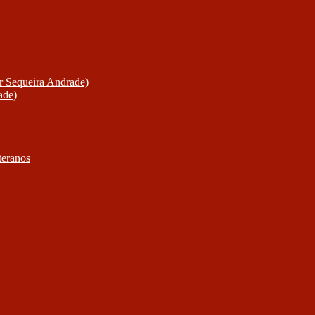
or Sequeira Andrade)
ade)
teranos