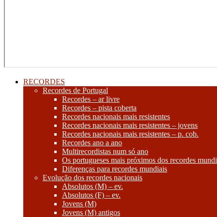
RECORDES
Recordes de Portugal
Recordes – ar livre
Recordes – pista coberta
Recordes nacionais mais resistentes
Recordes nacionais mais resistentes – jovens
Recordes nacionais mais resistentes – p. cob.
Recordes ano a ano
Multirecordistas num só ano
Os portugueses mais próximos dos recordes mundi
Diferenças para recordes mundiais
Evolução dos recordes nacionais
Absolutos (M) – ev.
Absolutos (F) – ev.
Jovens (M)
Jovens (M) antigos