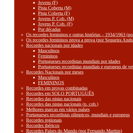
Jovens (F)
Pista Coberta (M)
Pista Coberta (F)
Jovens P. Cob. (M)
Jovens P. Cob. (F)
Por décadas
Os recordes femininos e outras histórias – 1934/1963 (p
Os recordes femininos prova a prova (por Sequeira Andr
Recordes nacionais por idades
Masculinos
Femininos
Portugueses recordistas mundiais por idades
Portugueses recordistas mundiais e europeus de ve
Recordes Nacionais por meses
Masculinos
FEMININOS
Recordes em provas combinadas
Recordes em SOLO PORTUGUÊS
Recordes das pistas nacionais
Recordes das pistas nacionais (p. cob.)
Melhores marcas em vários países
Portugueses recordistas olímpicos, mundiais e europeus
Recordes regionais
Recordes ibéricos
Recordes Países do Mundo (por Fernando Martins)