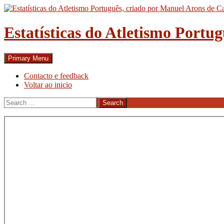
Skip
to
content
Estatísticas do Atletismo Portu
Search
Primary Menu
Contacto e feedback
Voltar ao inicio
Search
for: