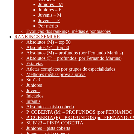
Juniores – M
Juniores – F
Juvenis – M
Juvenis – F
Por mérito
Evolução dos rankings: médias e pontuações
RANKINGS SEMPRE
Absolutos (M) – top 50
Absolutos (F) – top 50
Absolutos (M) – profundos (por Fernando Martins)
Absolutos (F) – profundos (por Fernando Martins)
Estafetas
Atletas completos por grupos de especialidades
Melhores médias prova a prova
Sub’23
Juniores
Juvenis
Iniciados
Infantis
Absolutos – pista coberta
P. COBERTA (M) – PROFUNDOS (por FERNANDO
P. COBERTA (F) – PROFUNDOS (por FERNANDO
SUB’23 – PISTA COBERTA
Juniores – pista coberta
Juvenis – pista coberta