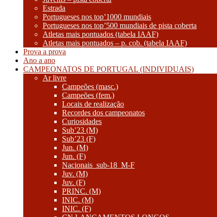
Estrada
Portugueses nos top’1000 mundiais
Portugueses nos top’500 mundiais de pista coberta
Atletas mais pontuados (tabela IAAF)
Atletas mais pontuados – p. cob. (tabela IAAF)
Prova a prova
Ano a ano
CAMPEONATOS DE PORTUGAL (INDIVIDUAIS)
Ar livre
Campeões (masc.)
Campeões (fem.)
Locais de realização
Recordes dos campeonatos
Curiosidades
Sub’23 (M)
Sub’23 (F)
Jun. (M)
Jun. (F)
Nacionais_sub-18_M-F
Juv. (M)
Juv. (F)
PRINC. (M)
INIC. (M)
INIC. (F)