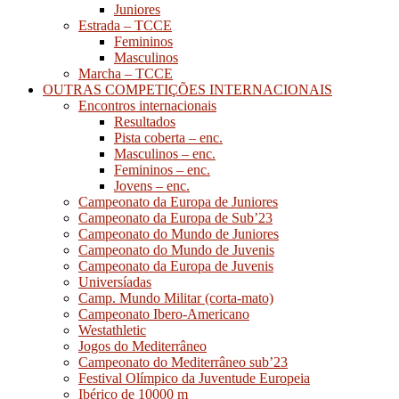
Juniores
Estrada – TCCE
Femininos
Masculinos
Marcha – TCCE
OUTRAS COMPETIÇÕES INTERNACIONAIS
Encontros internacionais
Resultados
Pista coberta – enc.
Masculinos – enc.
Femininos – enc.
Jovens – enc.
Campeonato da Europa de Juniores
Campeonato da Europa de Sub’23
Campeonato do Mundo de Juniores
Campeonato do Mundo de Juvenis
Campeonato da Europa de Juvenis
Universíadas
Camp. Mundo Militar (corta-mato)
Campeonato Ibero-Americano
Westathletic
Jogos do Mediterrâneo
Campeonato do Mediterrâneo sub’23
Festival Olímpico da Juventude Europeia
Ibérico de 10000 m