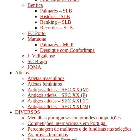
Benfica
Palmarés – SLB
História – SLB
Ranking – SLB
Recordes – SLB
FC Porto
Maratona
Palmarés – MCP
Despique com Conforlimpa
J. Vidigalense
SC Braga
JOMA
Atletas
Atletas masculinos
Atletas femininos
Antigos atletas – SEC XX (M)
Antigos atletas – SEC XX (F)
Antigos atletas – SEC XXI (F)
Antigos atletas – SEC XXI (M)
DIVERSOS
Medalhas portuguesas em grandes competições
Competições internacionais em Portugal
Percentagem de mulheres e de fundistas nas seleções
As provas femininas