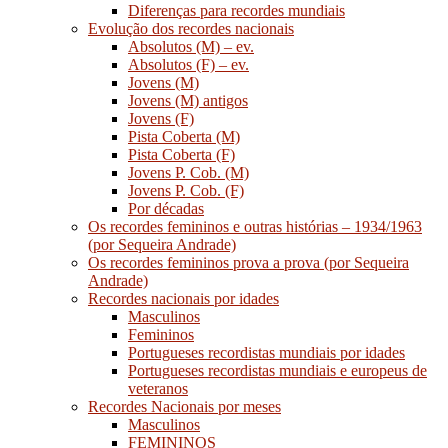
Diferenças para recordes mundiais
Evolução dos recordes nacionais
Absolutos (M) – ev.
Absolutos (F) – ev.
Jovens (M)
Jovens (M) antigos
Jovens (F)
Pista Coberta (M)
Pista Coberta (F)
Jovens P. Cob. (M)
Jovens P. Cob. (F)
Por décadas
Os recordes femininos e outras histórias – 1934/1963
(por Sequeira Andrade)
Os recordes femininos prova a prova (por Sequeira
Andrade)
Recordes nacionais por idades
Masculinos
Femininos
Portugueses recordistas mundiais por idades
Portugueses recordistas mundiais e europeus de
veteranos
Recordes Nacionais por meses
Masculinos
FEMININOS