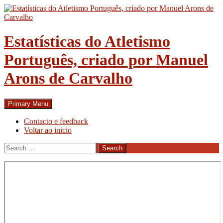
Skip
to
content
Estatísticas do Atletismo
Português, criado por Manuel
Arons de Carvalho
Search
Primary Menu
Contacto e feedback
Voltar ao inicio
Search
for: