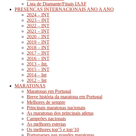
Liga de Diamante/Finais IAAF
PRESENÇAS INTERNACIONAIS ANO A ANO
2024 – INT
2023 – INT
2022 – INT
2021 – INT
2020 – INT
2019 – INT
2018 – INT
2017 – INT
2016 – INT
2013 – Int.
2015 – INT
2014 – Int
2012 – Int
MARATONAS
Maratonas em Portugal
Breve história da maratona em Portugal
Melhores de sempre
Principais maratonas nacionais
As maratonas dos principais atletas
Campeões nacionais
As melhores estreias
Os melhores top’5 e top’10
Portugueses nas grandes maratonas