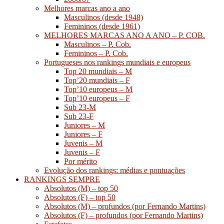
Melhores marcas ano a ano
Masculinos (desde 1948)
Femininos (desde 1961)
MELHORES MARCAS ANO A ANO – P. COB.
Masculinos – P. Cob.
Femininos – P. Cob.
Portugueses nos rankings mundiais e europeus
Top 20 mundiais – M
Top’20 mundiais – F
Top’10 europeus – M
Top’10 europeus – F
Sub 23-M
Sub 23-F
Juniores – M
Juniores – F
Juvenis – M
Juvenis – F
Por mérito
Evolução dos rankings: médias e pontuações
RANKINGS SEMPRE
Absolutos (M) – top 50
Absolutos (F) – top 50
Absolutos (M) – profundos (por Fernando Martins)
Absolutos (F) – profundos (por Fernando Martins)