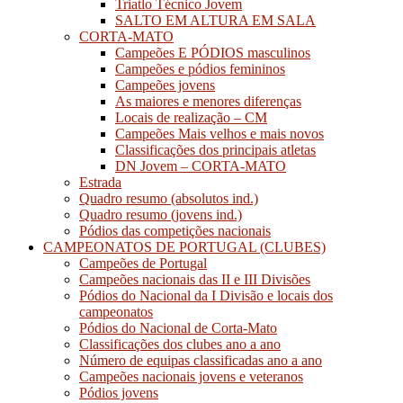
Triatlo Técnico Jovem
SALTO EM ALTURA EM SALA
CORTA-MATO
Campeões E PÓDIOS masculinos
Campeões e pódios femininos
Campeões jovens
As maiores e menores diferenças
Locais de realização – CM
Campeões Mais velhos e mais novos
Classificações dos principais atletas
DN Jovem – CORTA-MATO
Estrada
Quadro resumo (absolutos ind.)
Quadro resumo (jovens ind.)
Pódios das competições nacionais
CAMPEONATOS DE PORTUGAL (CLUBES)
Campeões de Portugal
Campeões nacionais das II e III Divisões
Pódios do Nacional da I Divisão e locais dos
campeonatos
Pódios do Nacional de Corta-Mato
Classificações dos clubes ano a ano
Número de equipas classificadas ano a ano
Campeões nacionais jovens e veteranos
Pódios jovens