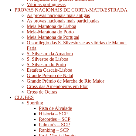
Vitórias portuguesas
PROVAS NACIONAIS DE CORTA-MATO/ESTRADA
As provas nacionais mais antigas
As provas nacionais mais participadas
Meia-Maratona de Lisboa
Meia-Maratona do Porto
Meia-Maratona de Portugal
O sortilégio das S. Silvestres e as vitórias de Manuel
Faria
S. Silvestre da Amadora
S. Silvestre de Lisboa
S. Silvestre do Porto
Estafeta Cascais-Lisboa
Grande Prémio de Natal
Grande Prémio de Marcha de Rio Maior
Cross das Amendoeiras em Flor
Cross de Oeiras
CLUBES
Sporting
Pista de Alvalade
História – SCP
Recordes – SCP
Palmarés – SCP
Ranking – SCP
Prof. Moniz Pereira