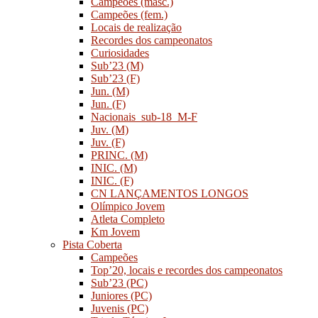
Campeões (masc.)
Campeões (fem.)
Locais de realização
Recordes dos campeonatos
Curiosidades
Sub’23 (M)
Sub’23 (F)
Jun. (M)
Jun. (F)
Nacionais_sub-18_M-F
Juv. (M)
Juv. (F)
PRINC. (M)
INIC. (M)
INIC. (F)
CN LANÇAMENTOS LONGOS
Olímpico Jovem
Atleta Completo
Km Jovem
Pista Coberta
Campeões
Top’20, locais e recordes dos campeonatos
Sub’23 (PC)
Juniores (PC)
Juvenis (PC)