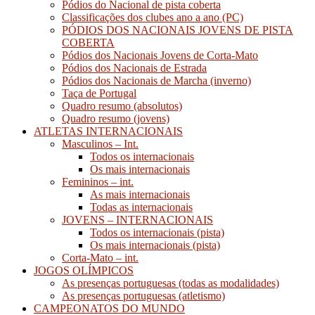
Pódios do Nacional de pista coberta
Classificações dos clubes ano a ano (PC)
PÓDIOS DOS NACIONAIS JOVENS DE PISTA
COBERTA
Pódios dos Nacionais Jovens de Corta-Mato
Pódios dos Nacionais de Estrada
Pódios dos Nacionais de Marcha (inverno)
Taça de Portugal
Quadro resumo (absolutos)
Quadro resumo (jovens)
ATLETAS INTERNACIONAIS
Masculinos – Int.
Todos os internacionais
Os mais internacionais
Femininos – int.
As mais internacionais
Todas as internacionais
JOVENS – INTERNACIONAIS
Todos os internacionais (pista)
Os mais internacionais (pista)
Corta-Mato – int.
JOGOS OLÍMPICOS
As presenças portuguesas (todas as modalidades)
As presenças portuguesas (atletismo)
CAMPEONATOS DO MUNDO