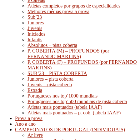
Estafetas
Atletas completos por grupos de especialidades
Melhores médias prova a prova
Sub’23
Juniores
Juvenis
Iniciados
Infantis
Absolutos – pista coberta
P. COBERTA (M) – PROFUNDOS (por
FERNANDO MARTINS)
P. COBERTA (F) – PROFUNDOS (por FERNANDO
MARTINS)
SUB’23 – PISTA COBERTA
Juniores – pista coberta
Juvenis – pista coberta
Estrada
Portugueses nos top’1000 mundiais
Portugueses nos top’500 mundiais de pista coberta
Atletas mais pontuados (tabela IAAF)
Atletas mais pontuados – p. cob. (tabela IAAF)
Prova a prova
Ano a ano
CAMPEONATOS DE PORTUGAL (INDIVIDUAIS)
Ar livre