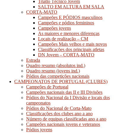
Triatlo Técnico Jovem
SALTO EM ALTURA EM SALA
CORTA-MATO
Campeões E PÓDIOS masculinos
Campeões e pódios femininos
Campeões jovens
As maiores e menores diferenças
Locais de realização – CM
Campeões Mais velhos e mais novos
Classificações dos principais atletas
DN Jovem – CORTA-MATO
Estrada
Quadro resumo (absolutos ind.)
Quadro resumo (jovens ind.)
Pódios das competições nacionais
CAMPEONATOS DE PORTUGAL (CLUBES)
Campeões de Portugal
Campeões nacionais das II e III Divisões
Pódios do Nacional da I Divisão e locais dos
campeonatos
Pódios do Nacional de Corta-Mato
Classificações dos clubes ano a ano
Número de equipas classificadas ano a ano
Campeões nacionais jovens e veteranos
Pódios jovens