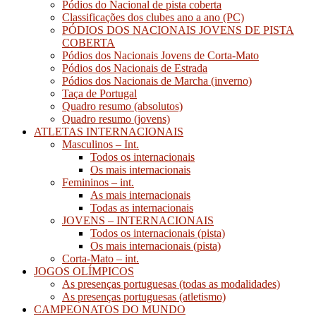
Pódios do Nacional de pista coberta
Classificações dos clubes ano a ano (PC)
PÓDIOS DOS NACIONAIS JOVENS DE PISTA
COBERTA
Pódios dos Nacionais Jovens de Corta-Mato
Pódios dos Nacionais de Estrada
Pódios dos Nacionais de Marcha (inverno)
Taça de Portugal
Quadro resumo (absolutos)
Quadro resumo (jovens)
ATLETAS INTERNACIONAIS
Masculinos – Int.
Todos os internacionais
Os mais internacionais
Femininos – int.
As mais internacionais
Todas as internacionais
JOVENS – INTERNACIONAIS
Todos os internacionais (pista)
Os mais internacionais (pista)
Corta-Mato – int.
JOGOS OLÍMPICOS
As presenças portuguesas (todas as modalidades)
As presenças portuguesas (atletismo)
CAMPEONATOS DO MUNDO