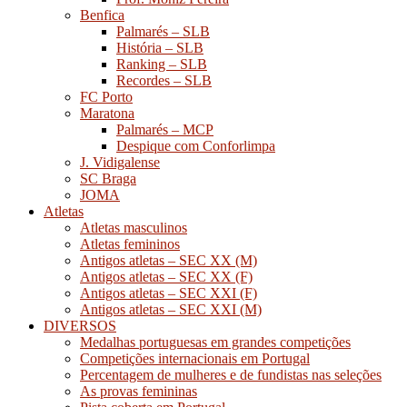
Benfica
Palmarés – SLB
História – SLB
Ranking – SLB
Recordes – SLB
FC Porto
Maratona
Palmarés – MCP
Despique com Conforlimpa
J. Vidigalense
SC Braga
JOMA
Atletas
Atletas masculinos
Atletas femininos
Antigos atletas – SEC XX (M)
Antigos atletas – SEC XX (F)
Antigos atletas – SEC XXI (F)
Antigos atletas – SEC XXI (M)
DIVERSOS
Medalhas portuguesas em grandes competições
Competições internacionais em Portugal
Percentagem de mulheres e de fundistas nas seleções
As provas femininas