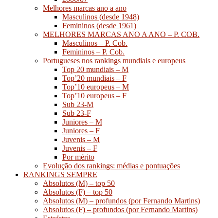
Melhores marcas ano a ano
Masculinos (desde 1948)
Femininos (desde 1961)
MELHORES MARCAS ANO A ANO – P. COB.
Masculinos – P. Cob.
Femininos – P. Cob.
Portugueses nos rankings mundiais e europeus
Top 20 mundiais – M
Top’20 mundiais – F
Top’10 europeus – M
Top’10 europeus – F
Sub 23-M
Sub 23-F
Juniores – M
Juniores – F
Juvenis – M
Juvenis – F
Por mérito
Evolução dos rankings: médias e pontuações
RANKINGS SEMPRE
Absolutos (M) – top 50
Absolutos (F) – top 50
Absolutos (M) – profundos (por Fernando Martins)
Absolutos (F) – profundos (por Fernando Martins)