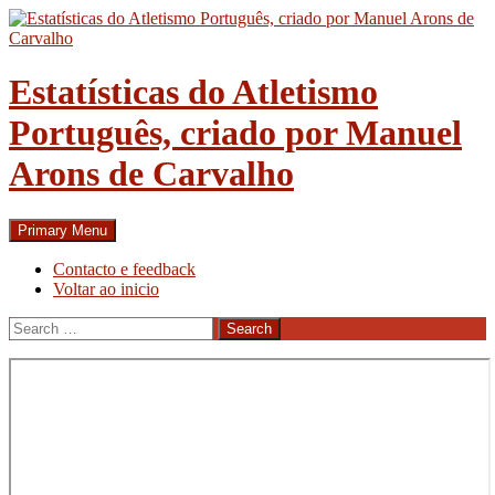
Skip
to
content
Estatísticas do Atletismo
Português, criado por Manuel
Arons de Carvalho
Search
Primary Menu
Contacto e feedback
Voltar ao inicio
Search
for: