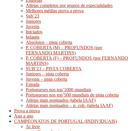
Estafetas
Atletas completos por grupos de especialidades
Melhores médias prova a prova
Sub’23
Juniores
Juvenis
Iniciados
Infantis
Absolutos – pista coberta
P. COBERTA (M) – PROFUNDOS (por
FERNANDO MARTINS)
P. COBERTA (F) – PROFUNDOS (por FERNANDO
MARTINS)
SUB’23 – PISTA COBERTA
Juniores – pista coberta
Juvenis – pista coberta
Estrada
Portugueses nos top’1000 mundiais
Portugueses nos top’500 mundiais de pista coberta
Atletas mais pontuados (tabela IAAF)
Atletas mais pontuados – p. cob. (tabela IAAF)
Prova a prova
Ano a ano
CAMPEONATOS DE PORTUGAL (INDIVIDUAIS)
Ar livre