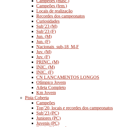
Campeões (masc.)
Campeões (fem.)
Locais de realização
Recordes dos campeonatos
Curiosidades
Sub’23 (M)
Sub’23 (F)
Jun. (M)
Jun. (F)
Nacionais_sub-18_M-F
Juv. (M)
Juv. (F)
PRINC. (M)
INIC. (M)
INIC. (F)
CN LANÇAMENTOS LONGOS
Olímpico Jovem
Atleta Completo
Km Jovem
Pista Coberta
Campeões
Top’20, locais e recordes dos campeonatos
Sub’23 (PC)
Juniores (PC)
Juvenis (PC)