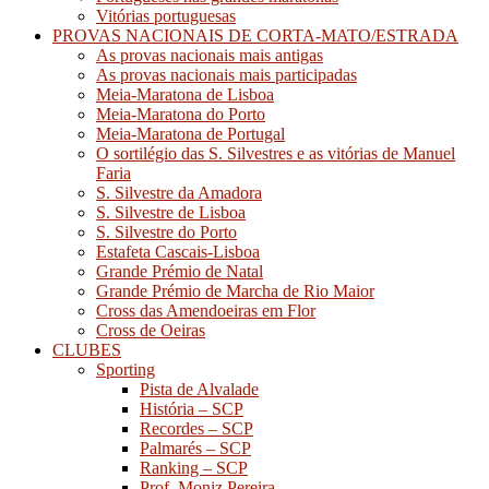
Vitórias portuguesas
PROVAS NACIONAIS DE CORTA-MATO/ESTRADA
As provas nacionais mais antigas
As provas nacionais mais participadas
Meia-Maratona de Lisboa
Meia-Maratona do Porto
Meia-Maratona de Portugal
O sortilégio das S. Silvestres e as vitórias de Manuel
Faria
S. Silvestre da Amadora
S. Silvestre de Lisboa
S. Silvestre do Porto
Estafeta Cascais-Lisboa
Grande Prémio de Natal
Grande Prémio de Marcha de Rio Maior
Cross das Amendoeiras em Flor
Cross de Oeiras
CLUBES
Sporting
Pista de Alvalade
História – SCP
Recordes – SCP
Palmarés – SCP
Ranking – SCP
Prof. Moniz Pereira