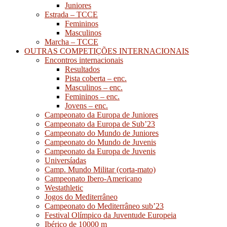
Juniores
Estrada – TCCE
Femininos
Masculinos
Marcha – TCCE
OUTRAS COMPETIÇÕES INTERNACIONAIS
Encontros internacionais
Resultados
Pista coberta – enc.
Masculinos – enc.
Femininos – enc.
Jovens – enc.
Campeonato da Europa de Juniores
Campeonato da Europa de Sub’23
Campeonato do Mundo de Juniores
Campeonato do Mundo de Juvenis
Campeonato da Europa de Juvenis
Universíadas
Camp. Mundo Militar (corta-mato)
Campeonato Ibero-Americano
Westathletic
Jogos do Mediterrâneo
Campeonato do Mediterrâneo sub’23
Festival Olímpico da Juventude Europeia
Ibérico de 10000 m