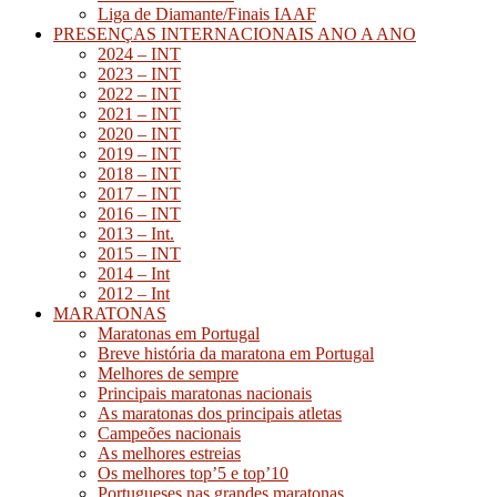
Liga de Diamante/Finais IAAF
PRESENÇAS INTERNACIONAIS ANO A ANO
2024 – INT
2023 – INT
2022 – INT
2021 – INT
2020 – INT
2019 – INT
2018 – INT
2017 – INT
2016 – INT
2013 – Int.
2015 – INT
2014 – Int
2012 – Int
MARATONAS
Maratonas em Portugal
Breve história da maratona em Portugal
Melhores de sempre
Principais maratonas nacionais
As maratonas dos principais atletas
Campeões nacionais
As melhores estreias
Os melhores top’5 e top’10
Portugueses nas grandes maratonas