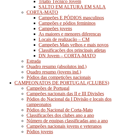
Triatlo Técnico Jovem
SALTO EM ALTURA EM SALA
CORTA-MATO
Campeões E PÓDIOS masculinos
Campeões e pódios femininos
Campeões jovens
As maiores e menores diferenças
Locais de realização – CM
Campeões Mais velhos e mais novos
Classificações dos principais atletas
DN Jovem – CORTA-MATO
Estrada
Quadro resumo (absolutos ind.)
Quadro resumo (jovens ind.)
Pódios das competições nacionais
CAMPEONATOS DE PORTUGAL (CLUBES)
Campeões de Portugal
Campeões nacionais das II e III Divisões
Pódios do Nacional da I Divisão e locais dos
campeonatos
Pódios do Nacional de Corta-Mato
Classificações dos clubes ano a ano
Número de equipas classificadas ano a ano
Campeões nacionais jovens e veteranos
Pódios jovens