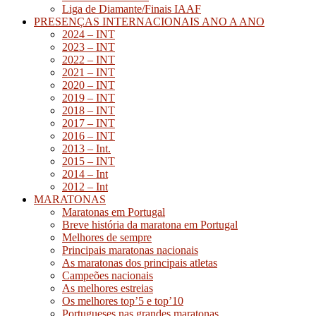
Liga de Diamante/Finais IAAF
PRESENÇAS INTERNACIONAIS ANO A ANO
2024 – INT
2023 – INT
2022 – INT
2021 – INT
2020 – INT
2019 – INT
2018 – INT
2017 – INT
2016 – INT
2013 – Int.
2015 – INT
2014 – Int
2012 – Int
MARATONAS
Maratonas em Portugal
Breve história da maratona em Portugal
Melhores de sempre
Principais maratonas nacionais
As maratonas dos principais atletas
Campeões nacionais
As melhores estreias
Os melhores top’5 e top’10
Portugueses nas grandes maratonas