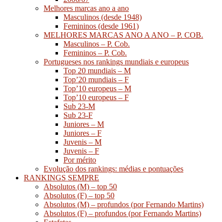
Melhores marcas ano a ano
Masculinos (desde 1948)
Femininos (desde 1961)
MELHORES MARCAS ANO A ANO – P. COB.
Masculinos – P. Cob.
Femininos – P. Cob.
Portugueses nos rankings mundiais e europeus
Top 20 mundiais – M
Top’20 mundiais – F
Top’10 europeus – M
Top’10 europeus – F
Sub 23-M
Sub 23-F
Juniores – M
Juniores – F
Juvenis – M
Juvenis – F
Por mérito
Evolução dos rankings: médias e pontuações
RANKINGS SEMPRE
Absolutos (M) – top 50
Absolutos (F) – top 50
Absolutos (M) – profundos (por Fernando Martins)
Absolutos (F) – profundos (por Fernando Martins)