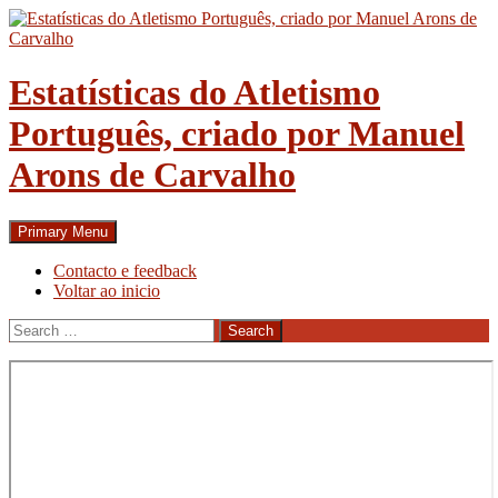
Skip
to
content
Estatísticas do Atletismo
Português, criado por Manuel
Arons de Carvalho
Search
Primary Menu
Contacto e feedback
Voltar ao inicio
Search
for: