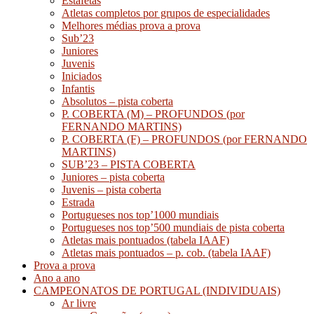
Estafetas
Atletas completos por grupos de especialidades
Melhores médias prova a prova
Sub’23
Juniores
Juvenis
Iniciados
Infantis
Absolutos – pista coberta
P. COBERTA (M) – PROFUNDOS (por
FERNANDO MARTINS)
P. COBERTA (F) – PROFUNDOS (por FERNANDO
MARTINS)
SUB’23 – PISTA COBERTA
Juniores – pista coberta
Juvenis – pista coberta
Estrada
Portugueses nos top’1000 mundiais
Portugueses nos top’500 mundiais de pista coberta
Atletas mais pontuados (tabela IAAF)
Atletas mais pontuados – p. cob. (tabela IAAF)
Prova a prova
Ano a ano
CAMPEONATOS DE PORTUGAL (INDIVIDUAIS)
Ar livre