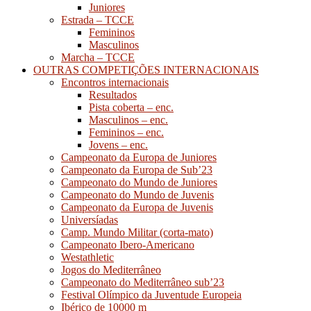
Juniores
Estrada – TCCE
Femininos
Masculinos
Marcha – TCCE
OUTRAS COMPETIÇÕES INTERNACIONAIS
Encontros internacionais
Resultados
Pista coberta – enc.
Masculinos – enc.
Femininos – enc.
Jovens – enc.
Campeonato da Europa de Juniores
Campeonato da Europa de Sub’23
Campeonato do Mundo de Juniores
Campeonato do Mundo de Juvenis
Campeonato da Europa de Juvenis
Universíadas
Camp. Mundo Militar (corta-mato)
Campeonato Ibero-Americano
Westathletic
Jogos do Mediterrâneo
Campeonato do Mediterrâneo sub’23
Festival Olímpico da Juventude Europeia
Ibérico de 10000 m