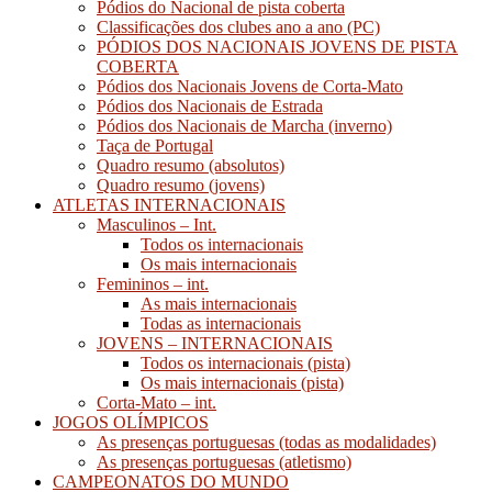
Pódios do Nacional de pista coberta
Classificações dos clubes ano a ano (PC)
PÓDIOS DOS NACIONAIS JOVENS DE PISTA
COBERTA
Pódios dos Nacionais Jovens de Corta-Mato
Pódios dos Nacionais de Estrada
Pódios dos Nacionais de Marcha (inverno)
Taça de Portugal
Quadro resumo (absolutos)
Quadro resumo (jovens)
ATLETAS INTERNACIONAIS
Masculinos – Int.
Todos os internacionais
Os mais internacionais
Femininos – int.
As mais internacionais
Todas as internacionais
JOVENS – INTERNACIONAIS
Todos os internacionais (pista)
Os mais internacionais (pista)
Corta-Mato – int.
JOGOS OLÍMPICOS
As presenças portuguesas (todas as modalidades)
As presenças portuguesas (atletismo)
CAMPEONATOS DO MUNDO