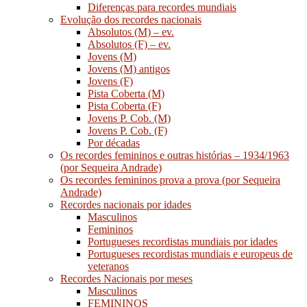
Diferenças para recordes mundiais
Evolução dos recordes nacionais
Absolutos (M) – ev.
Absolutos (F) – ev.
Jovens (M)
Jovens (M) antigos
Jovens (F)
Pista Coberta (M)
Pista Coberta (F)
Jovens P. Cob. (M)
Jovens P. Cob. (F)
Por décadas
Os recordes femininos e outras histórias – 1934/1963
(por Sequeira Andrade)
Os recordes femininos prova a prova (por Sequeira
Andrade)
Recordes nacionais por idades
Masculinos
Femininos
Portugueses recordistas mundiais por idades
Portugueses recordistas mundiais e europeus de
veteranos
Recordes Nacionais por meses
Masculinos
FEMININOS