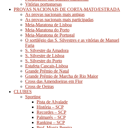
Vitórias portuguesas
PROVAS NACIONAIS DE CORTA-MATO/ESTRADA
As provas nacionais mais antigas
As provas nacionais mais participadas
Meia-Maratona de Lisboa
Meia-Maratona do Porto
Meia-Maratona de Portugal
O sortilégio das S. Silvestres e as vitórias de Manuel
Faria
S. Silvestre da Amadora
S. Silvestre de Lisboa
S. Silvestre do Porto
Estafeta Cascais-Lisboa
Grande Prémio de Natal
Grande Prémio de Marcha de Rio Maior
Cross das Amendoeiras em Flor
Cross de Oeiras
CLUBES
Sporting
Pista de Alvalade
História – SCP
Recordes – SCP
Palmarés – SCP
Ranking – SCP
Prof. Moniz Pereira