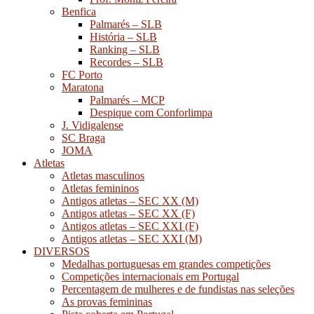
Benfica
Palmarés – SLB
História – SLB
Ranking – SLB
Recordes – SLB
FC Porto
Maratona
Palmarés – MCP
Despique com Conforlimpa
J. Vidigalense
SC Braga
JOMA
Atletas
Atletas masculinos
Atletas femininos
Antigos atletas – SEC XX (M)
Antigos atletas – SEC XX (F)
Antigos atletas – SEC XXI (F)
Antigos atletas – SEC XXI (M)
DIVERSOS
Medalhas portuguesas em grandes competições
Competições internacionais em Portugal
Percentagem de mulheres e de fundistas nas seleções
As provas femininas