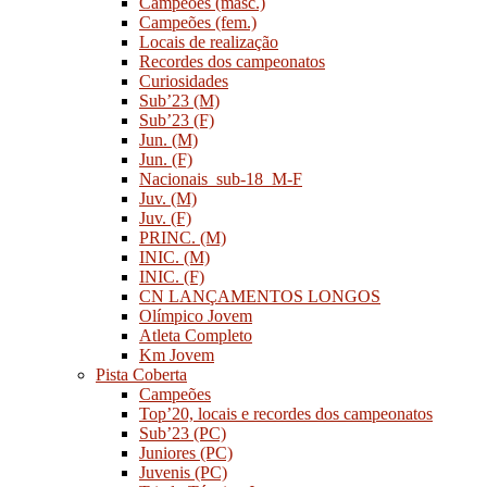
Campeões (masc.)
Campeões (fem.)
Locais de realização
Recordes dos campeonatos
Curiosidades
Sub’23 (M)
Sub’23 (F)
Jun. (M)
Jun. (F)
Nacionais_sub-18_M-F
Juv. (M)
Juv. (F)
PRINC. (M)
INIC. (M)
INIC. (F)
CN LANÇAMENTOS LONGOS
Olímpico Jovem
Atleta Completo
Km Jovem
Pista Coberta
Campeões
Top’20, locais e recordes dos campeonatos
Sub’23 (PC)
Juniores (PC)
Juvenis (PC)