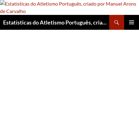
Skip
to
content
Search
Estatísticas do Atletismo Português, criado por Manuel Arons de Carvalho
PRIMAR
MENU