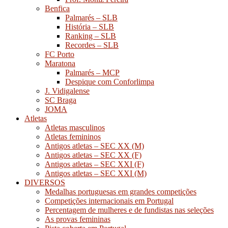
Benfica
Palmarés – SLB
História – SLB
Ranking – SLB
Recordes – SLB
FC Porto
Maratona
Palmarés – MCP
Despique com Conforlimpa
J. Vidigalense
SC Braga
JOMA
Atletas
Atletas masculinos
Atletas femininos
Antigos atletas – SEC XX (M)
Antigos atletas – SEC XX (F)
Antigos atletas – SEC XXI (F)
Antigos atletas – SEC XXI (M)
DIVERSOS
Medalhas portuguesas em grandes competições
Competições internacionais em Portugal
Percentagem de mulheres e de fundistas nas seleções
As provas femininas