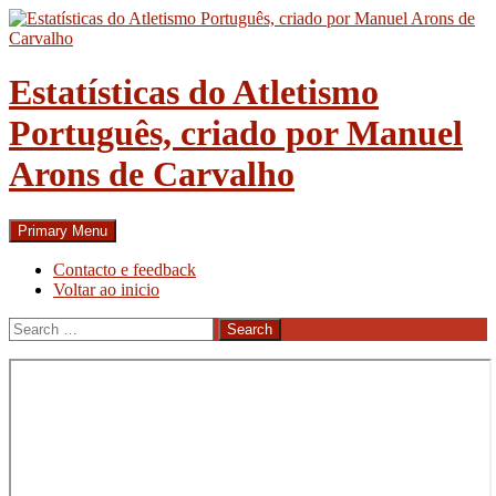
Skip
to
content
Estatísticas do Atletismo
Português, criado por Manuel
Arons de Carvalho
Search
Primary Menu
Contacto e feedback
Voltar ao inicio
Search
for: