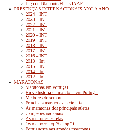
Liga de Diamante/Finais IAAF
PRESENÇAS INTERNACIONAIS ANO A ANO
2024 – INT
2023 – INT
2022 – INT
2021 – INT
2020 – INT
2019 – INT
2018 – INT
2017 – INT
2016 – INT
2013 – Int.
2015 – INT
2014 – Int
2012 – Int
MARATONAS
Maratonas em Portugal
Breve história da maratona em Portugal
Melhores de sempre
Principais maratonas nacionais
As maratonas dos principais atletas
Campeões nacionais
As melhores estreias
Os melhores top’5 e top’10
Portugueses nas grandes maratonas