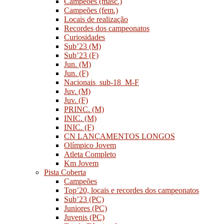
Campeões (masc.)
Campeões (fem.)
Locais de realização
Recordes dos campeonatos
Curiosidades
Sub’23 (M)
Sub’23 (F)
Jun. (M)
Jun. (F)
Nacionais_sub-18_M-F
Juv. (M)
Juv. (F)
PRINC. (M)
INIC. (M)
INIC. (F)
CN LANÇAMENTOS LONGOS
Olímpico Jovem
Atleta Completo
Km Jovem
Pista Coberta
Campeões
Top’20, locais e recordes dos campeonatos
Sub’23 (PC)
Juniores (PC)
Juvenis (PC)