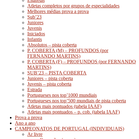
Estafetas
Atletas completos por grupos de especialidades
Melhores médias prova a prova
Sub’23
Juniores
Juvenis
Iniciados
Infantis
Absolutos – pista coberta
P. COBERTA (M) – PROFUNDOS (por
FERNANDO MARTINS)
P. COBERTA (F) – PROFUNDOS (por FERNANDO
MARTINS)
SUB’23 – PISTA COBERTA
Juniores – pista coberta
Juvenis – pista coberta
Estrada
Portugueses nos top’1000 mundiais
Portugueses nos top’500 mundiais de pista coberta
Atletas mais pontuados (tabela IAAF)
Atletas mais pontuados – p. cob. (tabela IAAF)
Prova a prova
Ano a ano
CAMPEONATOS DE PORTUGAL (INDIVIDUAIS)
Ar livre