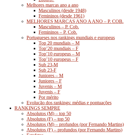
Melhores marcas ano a ano
Masculinos (desde 1948)
Femininos (desde 1961)
MELHORES MARCAS ANO A ANO – P. COB.
Masculinos – P. Cob.
Femininos – P. Cob.
Portugueses nos rankings mundiais e europeus
Top 20 mundiais – M
Top’20 mundiais – F
Top’10 europeus – M
Top’10 europeus – F
Sub 23-M
Sub 23-F
Juniores – M
Juniores – F
Juvenis – M
Juvenis – F
Por mérito
Evolução dos rankings: médias e pontuações
RANKINGS SEMPRE
Absolutos (M) – top 50
Absolutos (F) – top 50
Absolutos (M) – profundos (por Fernando Martins)
Absolutos (F) – profundos (por Fernando Martins)