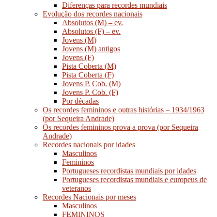
Diferenças para recordes mundiais
Evolução dos recordes nacionais
Absolutos (M) – ev.
Absolutos (F) – ev.
Jovens (M)
Jovens (M) antigos
Jovens (F)
Pista Coberta (M)
Pista Coberta (F)
Jovens P. Cob. (M)
Jovens P. Cob. (F)
Por décadas
Os recordes femininos e outras histórias – 1934/1963
(por Sequeira Andrade)
Os recordes femininos prova a prova (por Sequeira
Andrade)
Recordes nacionais por idades
Masculinos
Femininos
Portugueses recordistas mundiais por idades
Portugueses recordistas mundiais e europeus de
veteranos
Recordes Nacionais por meses
Masculinos
FEMININOS