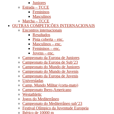
Juniores
Estrada – TCCE
Femininos
Masculinos
Marcha – TCCE
OUTRAS COMPETIÇÕES INTERNACIONAIS
Encontros internacionais
Resultados
Pista coberta – enc.
Masculinos – enc.
Femininos – enc.
Jovens – enc.
Campeonato da Europa de Juniores
Campeonato da Europa de Sub’23
Campeonato do Mundo de Juniores
Campeonato do Mundo de Juvenis
Campeonato da Europa de Juvenis
Universíadas
Camp. Mundo Militar (corta-mato)
Campeonato Ibero-Americano
Westathletic
Jogos do Mediterrâneo
Campeonato do Mediterrâneo sub’23
Festival Olímpico da Juventude Europeia
Ibérico de 10000 m