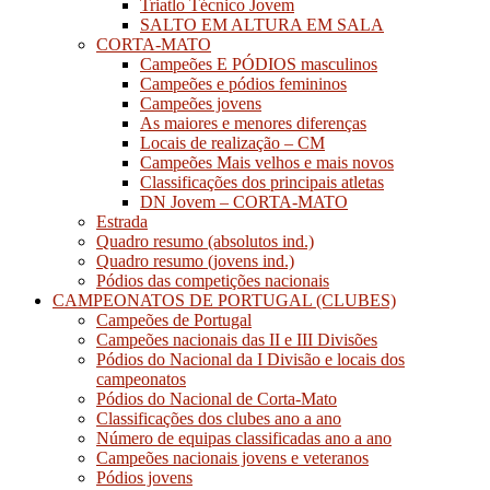
Triatlo Técnico Jovem
SALTO EM ALTURA EM SALA
CORTA-MATO
Campeões E PÓDIOS masculinos
Campeões e pódios femininos
Campeões jovens
As maiores e menores diferenças
Locais de realização – CM
Campeões Mais velhos e mais novos
Classificações dos principais atletas
DN Jovem – CORTA-MATO
Estrada
Quadro resumo (absolutos ind.)
Quadro resumo (jovens ind.)
Pódios das competições nacionais
CAMPEONATOS DE PORTUGAL (CLUBES)
Campeões de Portugal
Campeões nacionais das II e III Divisões
Pódios do Nacional da I Divisão e locais dos
campeonatos
Pódios do Nacional de Corta-Mato
Classificações dos clubes ano a ano
Número de equipas classificadas ano a ano
Campeões nacionais jovens e veteranos
Pódios jovens