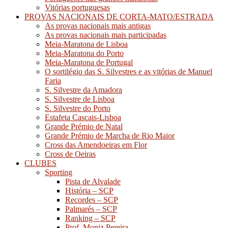
Vitórias portuguesas
PROVAS NACIONAIS DE CORTA-MATO/ESTRADA
As provas nacionais mais antigas
As provas nacionais mais participadas
Meia-Maratona de Lisboa
Meia-Maratona do Porto
Meia-Maratona de Portugal
O sortilégio das S. Silvestres e as vitórias de Manuel
Faria
S. Silvestre da Amadora
S. Silvestre de Lisboa
S. Silvestre do Porto
Estafeta Cascais-Lisboa
Grande Prémio de Natal
Grande Prémio de Marcha de Rio Maior
Cross das Amendoeiras em Flor
Cross de Oeiras
CLUBES
Sporting
Pista de Alvalade
História – SCP
Recordes – SCP
Palmarés – SCP
Ranking – SCP
Prof. Moniz Pereira