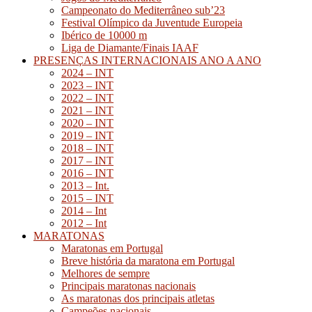
Campeonato do Mediterrâneo sub’23
Festival Olímpico da Juventude Europeia
Ibérico de 10000 m
Liga de Diamante/Finais IAAF
PRESENÇAS INTERNACIONAIS ANO A ANO
2024 – INT
2023 – INT
2022 – INT
2021 – INT
2020 – INT
2019 – INT
2018 – INT
2017 – INT
2016 – INT
2013 – Int.
2015 – INT
2014 – Int
2012 – Int
MARATONAS
Maratonas em Portugal
Breve história da maratona em Portugal
Melhores de sempre
Principais maratonas nacionais
As maratonas dos principais atletas
Campeões nacionais