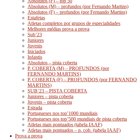
Absolutos (F) – top 50
Absolutos (M) – profundos (por Fernando Martins)
Absolutos (F) – profundos (por Fernando Martins)
Estafetas
Atletas completos por grupos de especialidades
Melhores médias prova a prova
Sub’23
Juniores
Juvenis
Iniciados
Infantis
Absolutos – pista coberta
P. COBERTA (M) – PROFUNDOS (por
FERNANDO MARTINS)
P. COBERTA (F) – PROFUNDOS (por FERNANDO
MARTINS)
SUB’23 – PISTA COBERTA
Juniores – pista coberta
Juvenis – pista coberta
Estrada
Portugueses nos top’1000 mundiais
Portugueses nos top’500 mundiais de pista coberta
Atletas mais pontuados (tabela IAAF)
Atletas mais pontuados – p. cob. (tabela IAAF)
Prova a prova