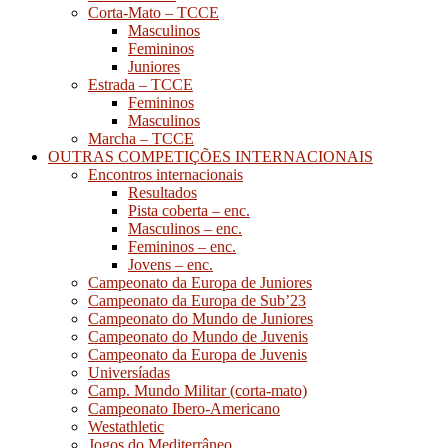
Corta-Mato – TCCE
Masculinos
Femininos
Juniores
Estrada – TCCE
Femininos
Masculinos
Marcha – TCCE
OUTRAS COMPETIÇÕES INTERNACIONAIS
Encontros internacionais
Resultados
Pista coberta – enc.
Masculinos – enc.
Femininos – enc.
Jovens – enc.
Campeonato da Europa de Juniores
Campeonato da Europa de Sub’23
Campeonato do Mundo de Juniores
Campeonato do Mundo de Juvenis
Campeonato da Europa de Juvenis
Universíadas
Camp. Mundo Militar (corta-mato)
Campeonato Ibero-Americano
Westathletic
Jogos do Mediterrâneo