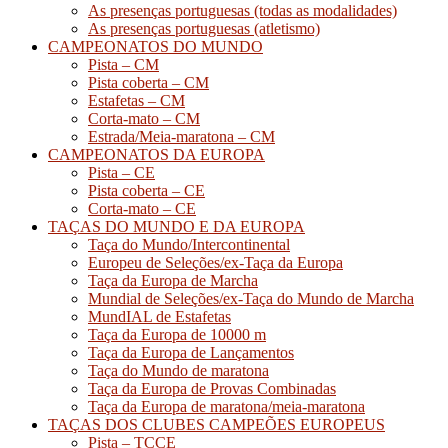
As presenças portuguesas (todas as modalidades)
As presenças portuguesas (atletismo)
CAMPEONATOS DO MUNDO
Pista – CM
Pista coberta – CM
Estafetas – CM
Corta-mato – CM
Estrada/Meia-maratona – CM
CAMPEONATOS DA EUROPA
Pista – CE
Pista coberta – CE
Corta-mato – CE
TAÇAS DO MUNDO E DA EUROPA
Taça do Mundo/Intercontinental
Europeu de Seleções/ex-Taça da Europa
Taça da Europa de Marcha
Mundial de Seleções/ex-Taça do Mundo de Marcha
MundIAL de Estafetas
Taça da Europa de 10000 m
Taça da Europa de Lançamentos
Taça do Mundo de maratona
Taça da Europa de Provas Combinadas
Taça da Europa de maratona/meia-maratona
TAÇAS DOS CLUBES CAMPEÕES EUROPEUS
Pista – TCCE