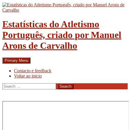
Skip
to
content
Estatísticas do Atletismo
Português, criado por Manuel
Arons de Carvalho
Search
Primary Menu
Contacto e feedback
Voltar ao inicio
Search
for: