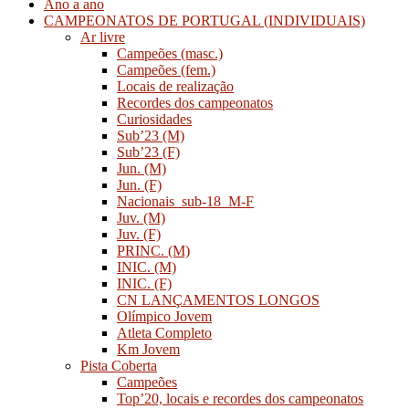
Ano a ano
CAMPEONATOS DE PORTUGAL (INDIVIDUAIS)
Ar livre
Campeões (masc.)
Campeões (fem.)
Locais de realização
Recordes dos campeonatos
Curiosidades
Sub’23 (M)
Sub’23 (F)
Jun. (M)
Jun. (F)
Nacionais_sub-18_M-F
Juv. (M)
Juv. (F)
PRINC. (M)
INIC. (M)
INIC. (F)
CN LANÇAMENTOS LONGOS
Olímpico Jovem
Atleta Completo
Km Jovem
Pista Coberta
Campeões
Top’20, locais e recordes dos campeonatos