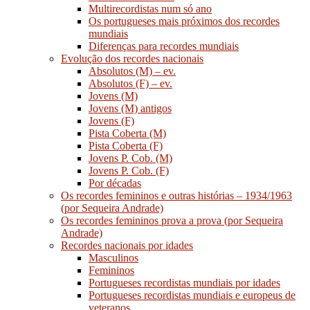
Multirecordistas num só ano
Os portugueses mais próximos dos recordes
mundiais
Diferenças para recordes mundiais
Evolução dos recordes nacionais
Absolutos (M) – ev.
Absolutos (F) – ev.
Jovens (M)
Jovens (M) antigos
Jovens (F)
Pista Coberta (M)
Pista Coberta (F)
Jovens P. Cob. (M)
Jovens P. Cob. (F)
Por décadas
Os recordes femininos e outras histórias – 1934/1963
(por Sequeira Andrade)
Os recordes femininos prova a prova (por Sequeira
Andrade)
Recordes nacionais por idades
Masculinos
Femininos
Portugueses recordistas mundiais por idades
Portugueses recordistas mundiais e europeus de
veteranos