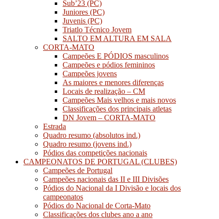
Sub’23 (PC)
Juniores (PC)
Juvenis (PC)
Triatlo Técnico Jovem
SALTO EM ALTURA EM SALA
CORTA-MATO
Campeões E PÓDIOS masculinos
Campeões e pódios femininos
Campeões jovens
As maiores e menores diferenças
Locais de realização – CM
Campeões Mais velhos e mais novos
Classificações dos principais atletas
DN Jovem – CORTA-MATO
Estrada
Quadro resumo (absolutos ind.)
Quadro resumo (jovens ind.)
Pódios das competições nacionais
CAMPEONATOS DE PORTUGAL (CLUBES)
Campeões de Portugal
Campeões nacionais das II e III Divisões
Pódios do Nacional da I Divisão e locais dos
campeonatos
Pódios do Nacional de Corta-Mato
Classificações dos clubes ano a ano