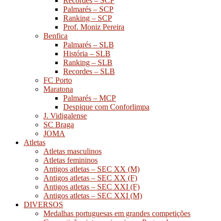
Recordes – SCP
Palmarés – SCP
Ranking – SCP
Prof. Moniz Pereira
Benfica
Palmarés – SLB
História – SLB
Ranking – SLB
Recordes – SLB
FC Porto
Maratona
Palmarés – MCP
Despique com Conforlimpa
J. Vidigalense
SC Braga
JOMA
Atletas
Atletas masculinos
Atletas femininos
Antigos atletas – SEC XX (M)
Antigos atletas – SEC XX (F)
Antigos atletas – SEC XXI (F)
Antigos atletas – SEC XXI (M)
DIVERSOS
Medalhas portuguesas em grandes competições