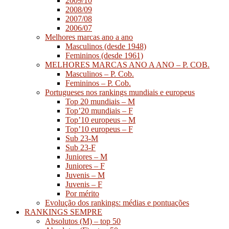
2009/10
2008/09
2007/08
2006/07
Melhores marcas ano a ano
Masculinos (desde 1948)
Femininos (desde 1961)
MELHORES MARCAS ANO A ANO – P. COB.
Masculinos – P. Cob.
Femininos – P. Cob.
Portugueses nos rankings mundiais e europeus
Top 20 mundiais – M
Top’20 mundiais – F
Top’10 europeus – M
Top’10 europeus – F
Sub 23-M
Sub 23-F
Juniores – M
Juniores – F
Juvenis – M
Juvenis – F
Por mérito
Evolução dos rankings: médias e pontuações
RANKINGS SEMPRE
Absolutos (M) – top 50