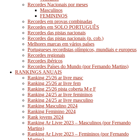
Recordes Nacionais por meses
Masculinos
FEMININOS
Recordes em provas combinadas
Recordes em SOLO PORTUGUÊS
Recordes das pistas nacionais
Recordes das pistas nacionais (p. cob.)
Melhores marcas em vários países
Portugueses recordistas olímpicos, mundiais e europeus
Recordes regionais
Recordes ibéricos
Recordes Países do Mundo (por Fernando Martins)
RANKINGS ANUAIS
Ranking 25/26 ar livre masc
Ranking 25/26 ar livre fem
Ranking 25/26 pista coberta M e F
Ranking 24/25 ar livre femininos
Ranking 24/25 ar livre masculino
Ranking Masculino 2024
Ranking Feminino 2024
Rank jovens 2024
Ranking Ar Livre 2023 – Masculinos (por Fernando
Martins)
Ranking Ar Livre 2023 – Femininos (por Fernando
Martins)