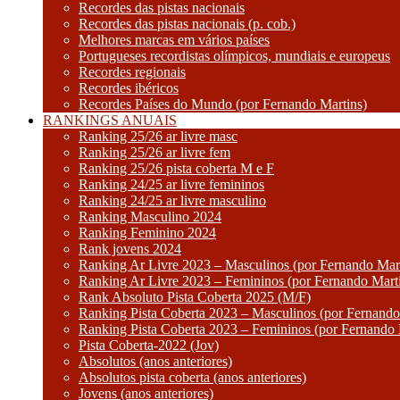
Recordes das pistas nacionais
Recordes das pistas nacionais (p. cob.)
Melhores marcas em vários países
Portugueses recordistas olímpicos, mundiais e europeus
Recordes regionais
Recordes ibéricos
Recordes Países do Mundo (por Fernando Martins)
RANKINGS ANUAIS
Ranking 25/26 ar livre masc
Ranking 25/26 ar livre fem
Ranking 25/26 pista coberta M e F
Ranking 24/25 ar livre femininos
Ranking 24/25 ar livre masculino
Ranking Masculino 2024
Ranking Feminino 2024
Rank jovens 2024
Ranking Ar Livre 2023 – Masculinos (por Fernando Mart
Ranking Ar Livre 2023 – Femininos (por Fernando Mart
Rank Absoluto Pista Coberta 2025 (M/F)
Ranking Pista Coberta 2023 – Masculinos (por Fernando
Ranking Pista Coberta 2023 – Femininos (por Fernando 
Pista Coberta-2022 (Jov)
Absolutos (anos anteriores)
Absolutos pista coberta (anos anteriores)
Jovens (anos anteriores)