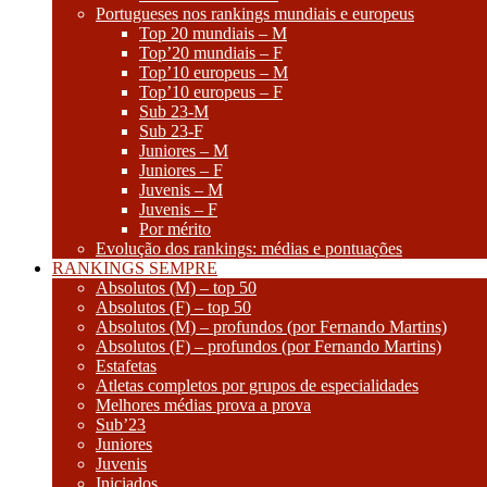
Portugueses nos rankings mundiais e europeus
Top 20 mundiais – M
Top’20 mundiais – F
Top’10 europeus – M
Top’10 europeus – F
Sub 23-M
Sub 23-F
Juniores – M
Juniores – F
Juvenis – M
Juvenis – F
Por mérito
Evolução dos rankings: médias e pontuações
RANKINGS SEMPRE
Absolutos (M) – top 50
Absolutos (F) – top 50
Absolutos (M) – profundos (por Fernando Martins)
Absolutos (F) – profundos (por Fernando Martins)
Estafetas
Atletas completos por grupos de especialidades
Melhores médias prova a prova
Sub’23
Juniores
Juvenis
Iniciados