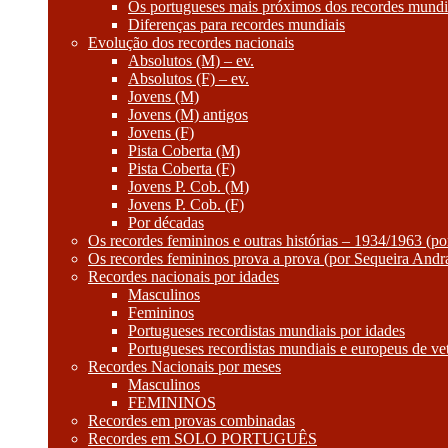
Os portugueses mais próximos dos recordes mundi
Diferenças para recordes mundiais
Evolução dos recordes nacionais
Absolutos (M) – ev.
Absolutos (F) – ev.
Jovens (M)
Jovens (M) antigos
Jovens (F)
Pista Coberta (M)
Pista Coberta (F)
Jovens P. Cob. (M)
Jovens P. Cob. (F)
Por décadas
Os recordes femininos e outras histórias – 1934/1963 (p
Os recordes femininos prova a prova (por Sequeira Andr
Recordes nacionais por idades
Masculinos
Femininos
Portugueses recordistas mundiais por idades
Portugueses recordistas mundiais e europeus de ve
Recordes Nacionais por meses
Masculinos
FEMININOS
Recordes em provas combinadas
Recordes em SOLO PORTUGUÊS