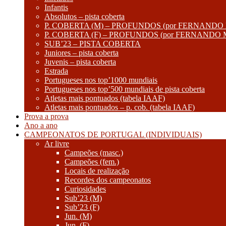
Infantis
Absolutos – pista coberta
P. COBERTA (M) – PROFUNDOS (por FERNANDO
P. COBERTA (F) – PROFUNDOS (por FERNANDO
SUB’23 – PISTA COBERTA
Juniores – pista coberta
Juvenis – pista coberta
Estrada
Portugueses nos top’1000 mundiais
Portugueses nos top’500 mundiais de pista coberta
Atletas mais pontuados (tabela IAAF)
Atletas mais pontuados – p. cob. (tabela IAAF)
Prova a prova
Ano a ano
CAMPEONATOS DE PORTUGAL (INDIVIDUAIS)
Ar livre
Campeões (masc.)
Campeões (fem.)
Locais de realização
Recordes dos campeonatos
Curiosidades
Sub’23 (M)
Sub’23 (F)
Jun. (M)
Jun. (F)