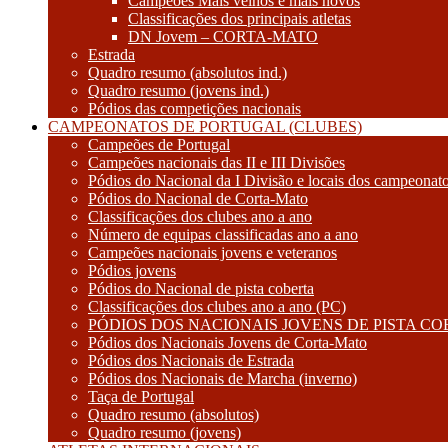
Campeões Mais velhos e mais novos
Classificações dos principais atletas
DN Jovem – CORTA-MATO
Estrada
Quadro resumo (absolutos ind.)
Quadro resumo (jovens ind.)
Pódios das competições nacionais
CAMPEONATOS DE PORTUGAL (CLUBES)
Campeões de Portugal
Campeões nacionais das II e III Divisões
Pódios do Nacional da I Divisão e locais dos campeonat
Pódios do Nacional de Corta-Mato
Classificações dos clubes ano a ano
Número de equipas classificadas ano a ano
Campeões nacionais jovens e veteranos
Pódios jovens
Pódios do Nacional de pista coberta
Classificações dos clubes ano a ano (PC)
PÓDIOS DOS NACIONAIS JOVENS DE PISTA C
Pódios dos Nacionais Jovens de Corta-Mato
Pódios dos Nacionais de Estrada
Pódios dos Nacionais de Marcha (inverno)
Taça de Portugal
Quadro resumo (absolutos)
Quadro resumo (jovens)