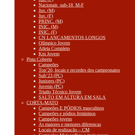
Nacionais_sub-18_M-F
Juv. (M)
Juv. (F)
PRINC. (M)
INIC. (M)
INIC. (F)
CN LANÇAMENTOS LONGOS
Olímpico Jovem
Atleta Completo
Km Jovem
Pista Coberta
Campeões
Top’20, locais e recordes dos campeonatos
Sub’23 (PC)
Juniores (PC)
Juvenis (PC)
Triatlo Técnico Jovem
SALTO EM ALTURA EM SALA
CORTA-MATO
Campeões E PÓDIOS masculinos
Campeões e pódios femininos
Campeões jovens
As maiores e menores diferenças
Locais de realização – CM