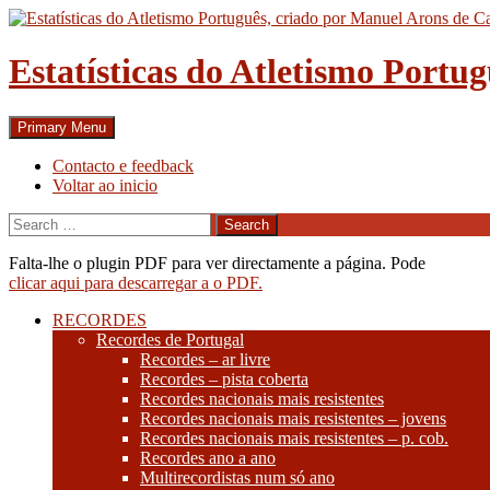
Skip
to
content
Estatísticas do Atletismo Portu
Search
Primary Menu
Contacto e feedback
Voltar ao inicio
Search
for:
Falta-lhe o plugin PDF para ver directamente a página. Pode
clicar aqui para descarregar a o PDF.
RECORDES
Recordes de Portugal
Recordes – ar livre
Recordes – pista coberta
Recordes nacionais mais resistentes
Recordes nacionais mais resistentes – jovens
Recordes nacionais mais resistentes – p. cob.
Recordes ano a ano
Multirecordistas num só ano