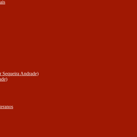
ais
or Sequeira Andrade)
ade)
teranos